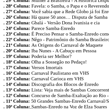
. 29ª Coluna:
Mulher à Brasileira - A Histórica Disp
. 28ª Coluna:
Favela: o Samba, o Papa e o Reverend
. 27ª Coluna:
Você sabia que a Rede Globo já foi En
. 26ª Coluna
:
Há quase 50 anos… Disputa de Samba d
. 25ª Coluna
:
Gbalá - Versão Dona Ivanisia e cia
. 24ª Coluna
:
Parece Samba-Enredo
. 23ª Coluna
:
É Preciso Pensar o Samba-Enredo com
. 22ª Coluna
:
Nêgo - Patrimônio do Samba Brasileir
. 21ª Coluna
:
As Origens do Carnaval de Maquete
. 20ª Coluna
:
Iba Nunes - A Cabuçu em Pessoa
. 19ª Coluna
:
Poderia ser Melhor?
. 18ª Coluna
:
Olha a Sossegão no Pedaço!
. 17ª Coluna
:
Versos Imortais
. 16ª Coluna
:
Carnaval Paulistano em VHS
. 15ª Coluna
:
Carnaval Carioca em VHS
. 14ª Coluna
:
Discografia dos Blocos de Enredo
. 13ª Coluna:
Lista: Veja mais de Sambas Concorren
. 12ª Coluna:
Concurso de Samba-Exaltação ao Rio -
. 11ª Coluna:
50 Grandes Sambas-Enredo Carnaval/S
. 10ª Coluna:
Sambas-Enredo na Voz de Elza Soares