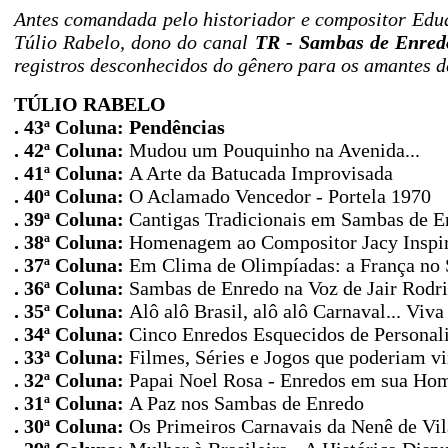
Antes comandada pelo historiador e compositor Edu
Túlio Rabelo, dono do canal
TR - Sambas de Enred
registros desconhecidos do gênero para os amantes d
TÚLIO RABELO
. 43ª Coluna:
Pendências
. 42ª Coluna:
Mudou um Pouquinho na Avenida...
. 41ª Coluna:
A Arte da Batucada Improvisada
. 40ª Coluna:
O Aclamado Vencedor - Portela 1970
. 39ª Coluna:
Cantigas Tradicionais em Sambas de E
. 38ª Coluna:
Homenagem ao Compositor Jacy Inspi
. 37ª Coluna:
Em Clima de Olimpíadas: a França no
. 36ª Coluna:
Sambas de Enredo na Voz de Jair Rodr
. 35ª Coluna:
Alô alô Brasil, alô alô Carnaval... Vi
. 34ª Coluna:
Cinco Enredos Esquecidos de Personal
. 33ª Coluna:
Filmes, Séries e Jogos que poderiam v
. 32ª Coluna:
Papai Noel Rosa - Enredos em sua H
. 31ª Coluna:
A Paz nos Sambas de Enredo
. 30ª Coluna:
Os Primeiros Carnavais da Nenê de Vil