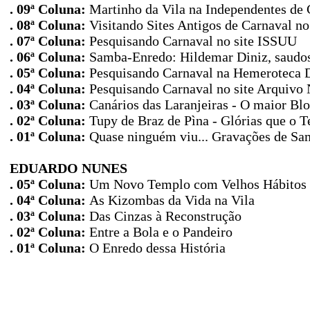
. 09ª Coluna:
Martinho da Vila na Independentes de 
. 08ª Coluna:
Visitando Sites Antigos de Carnaval n
. 07ª Coluna:
Pesquisando Carnaval no site ISSUU
. 06ª Coluna:
Samba-Enredo: Hildemar Diniz, saudoso
. 05ª Coluna:
Pesquisando Carnaval na Hemeroteca D
. 04ª Coluna:
Pesquisando Carnaval no site Arquivo 
. 03ª Coluna:
Canários das Laranjeiras - O maior Bl
. 02ª Coluna:
Tupy de Braz de Pìna - Glórias que o
. 01ª Coluna:
Quase ninguém viu... Gravações de S
EDUARDO NUNES
. 05ª Coluna:
Um Novo Templo com Velhos Hábitos
. 04ª Coluna:
As Kizombas da Vida na Vila
. 03ª Coluna:
Das Cinzas à Reconstrução
. 02ª Coluna:
Entre a Bola e o Pandeiro
. 01ª Coluna:
O Enredo dessa História