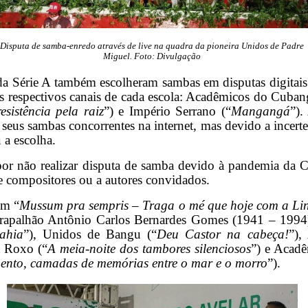
Disputa de samba-enredo através de live na quadra da pioneira Unidos de Padre
Miguel. Foto: Divulgação
a Série A também escolheram sambas em disputas digitais 
s respectivos canais de cada escola: Acadêmicos do Cuban
istência pela raiz
”) e Império Serrano (“
Mangangá
”).
 seus sambas concorrentes na internet, mas devido a incertez
 a escolha.
 por não realizar disputa de samba devido à pandemia da 
e compositores ou a autores convidados.
em “
Mussum pra sempris – Traga o mé que hoje com a Lin
rapalhão Antônio Carlos Bernardes Gomes (1941 – 1994)
ahia
”), Unidos de Bangu (“
Deu Castor na cabeça!
”),
d Roxo (“
A meia-noite dos tambores silenciosos
”) e Acadê
mento, camadas de memórias entre o mar e o morro
”).