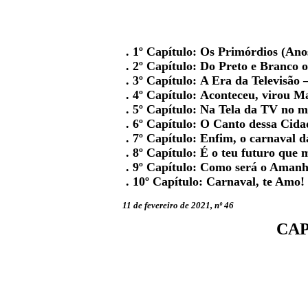
. 1º Capítulo:
Os Primórdios (Ano
. 2º Capítulo:
Do Preto e Branco 
. 3º Capítulo:
A Era da Televisão –
. 4º Capítulo:
Aconteceu, virou Ma
. 5º Capítulo:
Na Tela da TV no me
. 6º Capítulo:
O Canto dessa Cida
. 7º Capítulo:
Enfim, o carnaval d
. 8º Capítulo:
É o teu futuro que 
. 9º Capítulo:
Como será o Aman
. 10º Capítulo:
Carnaval, te Amo!
11 de fevereiro de 2021, nº 46
CAP