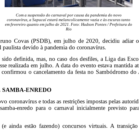
Com a suspensão do carnaval por causa da pandemia do novo
coronavírus, a Sapucaí estará melancolicamente vazia e às escuras tanto
em fevereiro quanto em julho de 2021. Foto: Hudson Pontes / Prefeitura do
Rio
runo Covas (PSDB), em julho de 2020, decidiu adiar o c
l paulista devido à pandemia do coronavírus.
 sido definida, mas, no caso dos desfiles, a Liga das Es
sse realizada em julho. A data do evento estava mantida at
 confirmou o cancelamento da festa no Sambódromo do A
DE SAMBA-ENREDO
o coronavírus e todas as restrições impostas pelas autorid
 samba-enredo para o carnaval inicialmente previsto p
(e ainda estão fazendo) concursos virtuais. A transição