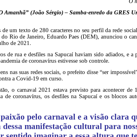
O m
O Amanhã” (João Sérgio) – Samba-enredo da GRES Un
 de um texto de 280 caracteres no seu perfil da rede social
e do Rio de Janeiro, Eduardo Paes (DEM), anunciou o canc
ulho de 2021.
cos de rua e desfiles na Sapucaí haviam sido adiados, e a 
pandemia de coronavírus estivesse sob controle.
 nas suas redes sociais, o prefeito disse “ser impossível” 
ontra a Covid-19 em curso.
istão, o carnaval 2021 estava previsto para acontecer de
a de coronavírus, os desfiles na Sapucaí e os blocos aut
aixão pelo carnaval e a visão clara q
dessa manifestação cultural para noss
 sentido imaginar a essa altura que t