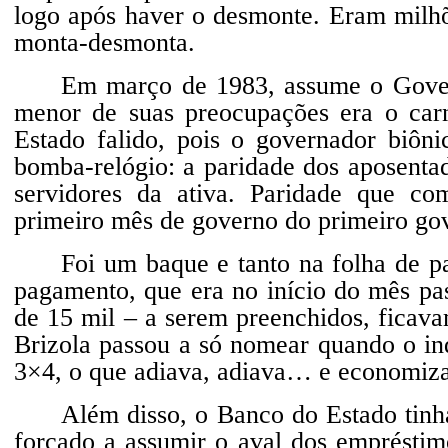
logo após haver o desmonte. Eram milhõ
monta-desmonta.
Em março de 1983, assume o Gover
menor de suas preocupações era o car
Estado falido, pois o governador biôni
bomba-relógio: a paridade dos aposenta
servidores da ativa. Paridade que co
primeiro mês de governo do primeiro gove
Foi um baque e tanto na folha de pa
pagamento, que era no início do mês pas
de 15 mil – a serem preenchidos, ficava
Brizola passou a só nomear quando o ind
3×4, o que adiava, adiava… e economiza
Além disso, o Banco do Estado tinha
forçado a assumir o aval dos empréstim