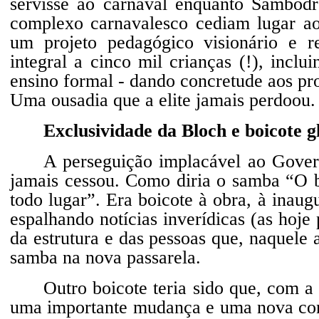
servisse ao carnaval enquanto Sambód
complexo carnavalesco cediam lugar ao
um projeto pedagógico visionário e r
integral a cinco mil crianças (!), inclu
ensino formal - dando concretude aos pro
Uma ousadia que a elite jamais perdoou.
Exclusividade da Bloch e boicote g
A perseguição implacável ao Gover
jamais cessou. Como diria o samba “O b
todo lugar”. Era boicote à obra, à ina
espalhando notícias inverídicas (as hoje
da estrutura e das pessoas que, naquele a
samba na nova passarela.
Outro boicote teria sido que, com a
uma importante mudança e uma nova conf