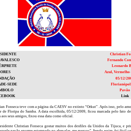
SIDENTE
Christian Fo
AVALESCO
Fernando Con
ÉRPRETE
Leonardo B
CORES
Azul, Vermelho
NDAÇÃO
05/12/20
ADE-SEDE
Florianópol
ÍMBOLO
Pavão
CEBOOK
Link
ian Fonseca teve com a página da CAESV no extinto “Orkut”. Após isso, pelo amo
 de Floripa do Samba. A data escolhida, 05/12/2009, ficou marcada pelo fato d
aos seus amigos, fixou essa data como oficial.
esidente Christian Fonseca gostar muitos dos desfiles da Unidos da Tijuca, e p
 aquele pavão enorme estampado no abre-alas, me marcou”. Sendo assim, foi fácil c