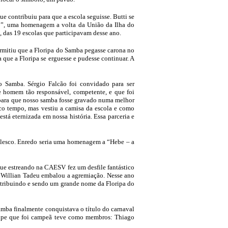
e contribuiu para que a escola seguisse. Butti se
ão”, uma homenagem a volta da União da Ilha do
, das 19 escolas que participavam desse ano.
rmitiu que a Floripa do Samba pegasse carona no
 que a Floripa se erguesse e pudesse continuar. A
o Samba. Sérgio Falcão foi convidado para ser
e homem tão responsável, competente, e que foi
 para que nosso samba fosse gravado numa melhor
co tempo, mas vestiu a camisa da escola e como
stá eternizada em nossa história. Essa parceria e
alesco. Enredo seria uma homenagem a “Hebe – a
ue estreando na CAESV fez um desfile fantástico
de Willian Tadeu embalou a agremiação. Nesse ano
ontribuindo e sendo um grande nome da Floripa do
amba finalmente conquistava o título do carnaval
quipe que foi campeã teve como membros: Thiago