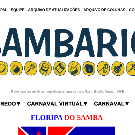
IPAL
EQUIPE
ARQUIVO DE ATUALIZAÇÕES
ARQUIVO DE COLUNAS
CO
'E esse lindo céu azul de anil, emolduram em aquarela o meu Brasil' (Império Serrano - 1964)
FLORIPA
DO SAMBA