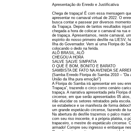
Apresentação do Enredo e Justificativa
Chega de trapaça! É com essa mensagem que 
apresentar no carnaval virtual de 2022. O enred
busca contar e passear por diversos momento
da Trapaça. Depois de tantos resultados injust
chegada a hora de colocar o carnaval na rua e 
de trapaça. Apresentamos, neste carnaval, um
espírito do nosso primeiro desfile na LIESV,
Ilha do Governador. Vem aí uma Floripa do Sa
colocando o dedo na ferida.
ALÔ BRASIL, ALÔ
CHEGOU A HORA
SALVE SALVE SIMPATIA
O QUE É BOM, BONITO E BARATO
SAMBISTA DE FATO NA AVENIDA SE ARRE
(Samba Enredo Floripa do Samba 2010 – “Da 
União da Ilha pura emoção!”)
A Floripa do Samba irá apresentar em seu enr
Trapaça”, trazendo o circo como cenário carica
trapaça. A narrativa apresentada pela Floripa
circense, em que serão apresentados 05 atos
irão elucidar os setores retratados pela escola.
se estabelece e se manifesta de forma debochad
um grande espetáculo circense, fazendo de tu
Na abertura do desfile trazemos o palco maior:
com seu riso inocente, é a própria platéia, o 
trapaceiro, o mestre do espetáculo circense. 
armado! Compre seu ingresso e embarque nes