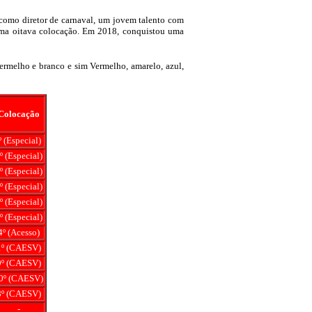
como diretor de carnaval, um jovem talento com
m uma oitava colocação. Em 2018, conquistou uma
 vermelho e branco e sim Vermelho, amarelo, azul,
Colocação
º (Especial)
º (Especial)
º (Especial)
º (Especial)
º (Especial)
º (Especial)
4º (Acesso)
1º (CAESV)
9º (CAESV)
0º (CAESV)
8º (CAESV)
-