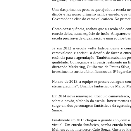
Uma das primeiras pessoas que ajudou a escola ness
dispôs e fez nosso primeiro samba enredo, que 
Governador a elite do carnaval carioca. No primei
Como consequência, acabou que a escola não cons
enredo deles, numa espécie de fusão. Ai aparece o
escola precisava de organização e uma equipe bast
Já em 2012 a escola volta Independente e com 
carnavalesco e aceitou o desafio de fazer o enr
essência para a agremiação. Também acabamos por
qualidade. Começamos a investir realmente na l
diretor de Marketing, Guilherme de Freitas Silva, 
investimento surtiu efeito, ficamos em 8º lugar da
No ano de 2013, a equipe se preservou, agora co
eterna gracinha”. O samba fantástico de Marco M
Em 2014 nova renovação, trocou o carnavalesco, 
sobre o pavão, símbolo da escola. Investimentos 
surge um dos personagens fantásticos da agremiaç
Samba.
Finalmente em 2015 chegou o grande ano, com o ca
virtual. Um enredo fantástico, samba enredo be
Meiners como interprete, Caio Souza, Gustavo Fra