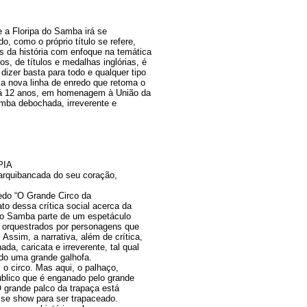
a Floripa do Samba irá se
o, como o próprio título se refere,
s da história com enfoque na temática
os, de títulos e medalhas inglórias, é
dizer basta para todo e qualquer tipo
a nova linha de enredo que retoma o
 há 12 anos, em homenagem à União da
mba debochada, irreverente e
PIA
arquibancada do seu coração,
edo “O Grande Circo da
to dessa crítica social acerca da
 do Samba parte de um espetáculo
, orquestrados por personagens que
 Assim, a narrativa, além de crítica,
a, caricata e irreverente, tal qual
do uma grande galhofa.
 o circo. Mas aqui, o palhaço,
público que é enganado pelo grande
O grande palco da trapaça está
se show para ser trapaceado.