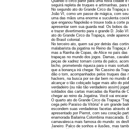
Quando o circo partir para uma nova cidade e
seguirá repleta de truques e artimanhas, para 
No segundo ato do Grande Circo da Trapaça su
João VI, como um passe de mágica, com seu 
uma das mãos uma enorme e suculenta coxinha
que enganou Napoleão e trouxe toda a corte pa
apresentar sem sua guarda real: Os bobos da 
e trazer divertimento para o grande D. João V
ato do Grande Circo da Trapaça, onde aparece 
do Brasil colonial.
No terceiro ato, quem sai por detrás das corti
malabarista da jogatina no Reino da Trapaça: 
mas a Rainha de Copas, de Alice no país das 
trapaças no mundo dos jogos. Damas, cavaleiro
peças de xadrez tomam conta do palco, acomp
bicho, prometendo riqueza para o mais sortudo 
que a bonança irá chegar. No Cassino da Trapa
dão o tom, acompanhados pelos truques das n
hackers, na busca por se dar bem no mundo do
alcançar o tão cobiçado lugar mais alto do pó
verdadeiro (ou não tão verdadeiro assim) joga
soldados das cartas marcadas da Rainha de Co
chegar ao reino da Jogatina. Você vai encarar
O quarto ato do Grande Circo da Trapaça “Tr
cega pelo Paraíso da Vitória” é um grande bai
escondem suas verdadeiras facetas através d
apresentado por Pierrot, com seu coração part
enamorada Bailarina Colombina mascarada. Es
carnavalesca mais famosa do mundo: os desfi
Janeiro: Palco de sonhos e ilusões, mas tam