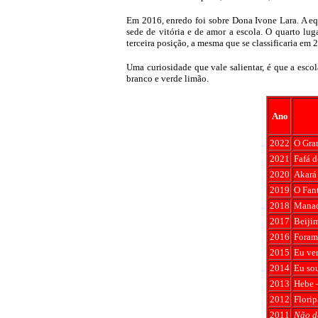
Em 2016, enredo foi sobre Dona Ivone Lara. A e
sede de vitória e de amor a escola. O quarto lu
terceira posição, a mesma que se classificaria em
Uma curiosidade que vale salientar, é que a escol
branco e verde limão.
Ano
2022
O Gra
2021
Fafá 
2020
Akará 
2019
O Fant
2018
Mana
2017
Beijim
2016
Foram 
2015
Eu ven
2014
Eu sou
2013
Hebe –
2012
Florip
2011
Não d