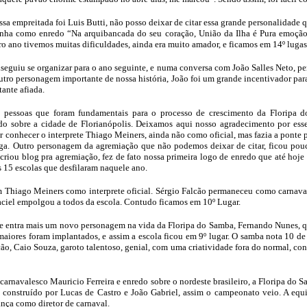
a empreitada foi Luis Butti, não posso deixar de citar essa grande personalidade qu
tinha como enredo “Na arquibancada do seu coração, União da Ilha é Pura emoç
ro ano tivemos muitas dificuldades, ainda era muito amador, e ficamos em 14º lugas
eguiu se organizar para o ano seguinte, e numa conversa com João Salles Neto, pe
utro personagem importante de nossa história, João foi um grande incentivador para
ante afiada.
pessoas que foram fundamentais para o processo de crescimento da Floripa d
edo sobre a cidade de Florianópolis. Deixamos aqui nosso agradecimento por ess
 conhecer o interprete Thiago Meiners, ainda não como oficial, mas fazia a ponte
iga. Outro personagem da agremiação que não podemos deixar de citar, ficou pou
criou blog pra agremiação, fez de fato nossa primeira logo de enredo que até hoje e
s 15 escolas que desfilaram naquele ano.
m Thiago Meiners como interprete oficial. Sérgio Falcão permaneceu como carnav
aciel empolgou a todos da escola. Contudo ficamos em 10º Lugar.
e entra mais um novo personagem na vida da Floripa do Samba, Fernando Nunes, q
maiores foram implantados, e assim a escola ficou em 9º lugar. O samba nota 10 
ão, Caio Souza, garoto talentoso, genial, com uma criatividade fora do normal, c
rnavalesco Mauricio Ferreira e enredo sobre o nordeste brasileiro, a Floripa do S
m construído por Lucas de Castro e João Gabriel, assim o campeonato veio. A e
nça como diretor de carnaval.