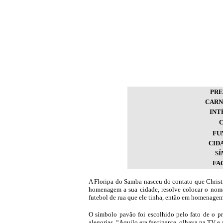
PRE
CARN
INT
FU
CID
S
FA
A Floripa do Samba nasceu do contato que Christ
homenagem a sua cidade, resolve colocar o nome
futebol de rua que ele tinha, então em homenagem 
O símbolo pavão foi escolhido pelo fato de o pr
alegorias, “Aquilo era fascinante, olhava na TV e