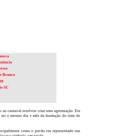
nseca
stâncio
essa
 e Branco
09
is-SC
r ao carnaval resolveu criar uma agremiação. Em
e ser o mesmo dia e mês da fundação do time de
rincipalmente como o pavão era representado nas
olocar o símbolo, um pavão.