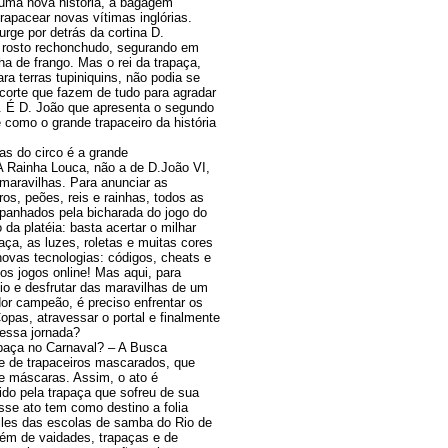
 uma nova história, a bagagem
trapacear novas vítimas inglórias.
rge por detrás da cortina D.
rosto rechonchudo, segurando em
 de frango. Mas o rei da trapaça,
ra terras tupiniquins, não podia se
corte que fazem de tudo para agradar
I. É D. João que apresenta o segundo
como o grande trapaceiro da história
nas do circo é a grande
A Rainha Louca, não a de D.João VI,
maravilhas. Para anunciar as
s, peões, reis e rainhas, todos as
anhados pela bicharada do jogo do
da platéia: basta acertar o milhar
ça, as luzes, roletas e muitas cores
ovas tecnologias: códigos, cheats e
s jogos online! Mas aqui, para
dio e desfrutar das maravilhas de um
dor campeão, é preciso enfrentar os
pas, atravessar o portal e finalmente
 essa jornada?
apaça no Carnaval? – A Busca
le de trapaceiros mascarados, que
e máscaras. Assim, o ato é
ido pela trapaça que sofreu de sua
se ato tem como destino a folia
les das escolas de samba do Rio de
bém de vaidades, trapaças e de