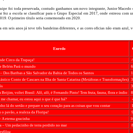
quipe foi toda preservada, contudo ganhamos um novo integrante, Junior Macedo 
gar fez a escola se classificar para o Grupo Especial em 2017, onde estreou co
 2019. O primeiro título seria comemorado em 2020.
a em seis anos já teve três bandeiras diferentes, e as cores oficias não eram azul,
Enredo
nde Circo da Trapaça!
-
de Belém Pará o mundo
6
– Dos Baribas a São Salvador da Bahia de Todos os Santos
1
ástico Conto de Cascaes na Ilha de Santa Catarina (Metáforas e Transformações)
3
ós
3
 Beijim, voltei Brasil: Alô, alô, é Fernando Pinto! Tem fruta, fauna, flora e índio
8
me chamar, eu estou aqui o que é que há?
ho lá do sertão e prepare o seu coração para as coisas que vou contar
 o pavão, a realeza da Floripa!
 A eterna gracinha
1
a – Um pedacinho de terra perdido no mar
esfilou