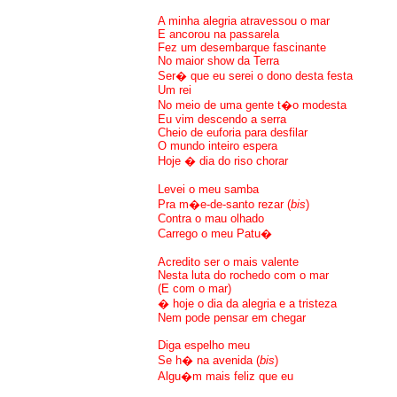
A minha alegria atravessou o mar
E ancorou na passarela
Fez um desembarque fascinante
No maior show da Terra
Ser� que eu serei o dono desta festa
Um rei
No meio de uma gente t�o modesta
Eu vim descendo a serra
Cheio de euforia para desfilar
O mundo inteiro espera
Hoje � dia do riso chorar
Levei o meu samba
Pra m�e-de-santo rezar (
bis
)
Contra o mau olhado
Carrego o meu Patu�
Acredito ser o mais valente
Nesta luta do rochedo com o mar
(E com o mar)
� hoje o dia da alegria e a tristeza
Nem pode pensar em chegar
Diga espelho meu
Se h� na avenida (
bis
)
Algu�m mais feliz que eu