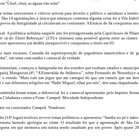
om “Chuê, chuá, as águas vão rolar”.
temas irreverentes e críticos servem para divertir o público e satisfazer a intel
. Das 14 agremiações, a única que ameaçou contestar alguma coisa foi a Vila Isabel
 povos da Antigüidade já circulavam no continente. A Estácio de Sá conquistou seu 
aval. A polêmica solitária naquele ano foi protagonizada pela Caprichosos de Pilar
 cá do Túnel Rebouças” (13º) e insinuou uma possível guerra entre as classes so
eiro apresentou um desfile inesquecível e conquistou o título em 93.
ez mais escassos. Cansada da superexposição de pagodeiros mauricinhos e de gru
ba”, um tema com samba e carnaval de verdade.
 diminuíam, começou a famigerada era dos enredos que exaltam estados e município
eu país), Mangueira (4º, “A Esmeralda do Atlântico”, sobre Fernando de Noronha) e 
ar o enredo “Mais vale um jegue que me carregue do que um camelo que me derru
fé e nas diferentes religiões em “Padre Miguel, olhai por nós”, deu uma chapuletada 
brinha foram temas, o diferencial foi o carnaval apresentado pelo Império Serrano
 da Cidadania contra a Fome. Campeã: Mocidade Independente.
te ou contestador. Campeã: Viradouro.
ra (14º lugar) resolveu reviver temas polêmicos e apresentou “Samba no pé e mãos a
 estaria fazendo apologia ao crime. O resultado foi que a agremiação de São G
goria em que mostrava um turista sendo assaltado por um pivete. Após quase 20 