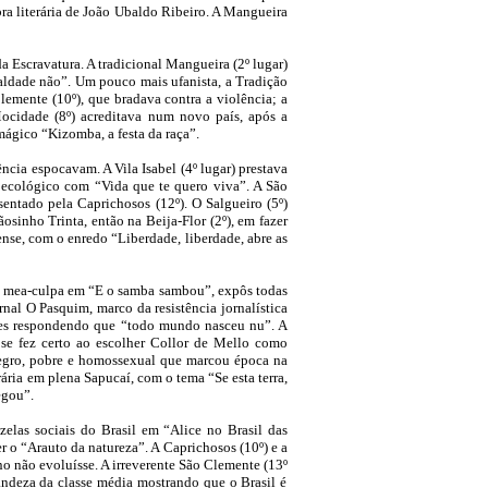
obra literária de João Ubaldo Ribeiro. A Mangueira
 Escravatura. A tradicional Mangueira (2º lugar)
gualdade não”. Um pouco mais ufanista, a Tradição
lemente (10º), que bradava contra a violência; a
ocidade (8º) acreditava num novo país, após a
 mágico “Kizomba, a festa da raça”.
ncia espocavam. A Vila Isabel (4º lugar) prestava
 ecológico com “Vida que te quero viva”. A São
sentado pela Caprichosos (12º). O Salgueiro (5º)
osinho Trinta, então na Beija-Flor (2º), em fazer
ense, com o enredo “Liberdade, liberdade, abre as
 um mea-culpa em “E o samba sambou”, expôs todas
nal O Pasquim, marco da resistência jornalística
files respondendo que “todo mundo nasceu nu”. A
 se fez certo ao escolher Collor de Mello como
 negro, pobre e homossexual que marcou época na
rária em plena Sapucaí, com o tema “Se esta terra,
egou”.
elas sociais do Brasil em “Alice no Brasil das
r o “Arauto da natureza”. A Caprichosos (10º) e a
no não evoluísse. A irreverente São Clemente (13º
grandeza da classe média mostrando que o Brasil é