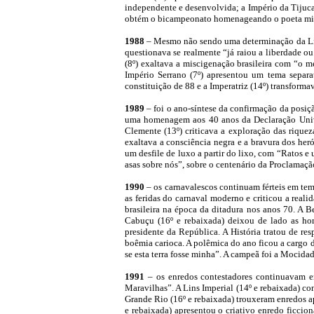
independente e desenvolvida; a Império da Tijuca
obtém o bicampeonato homenageando o poeta mi
1988
– Mesmo não sendo uma determinação da Liesa
questionava se realmente “já raiou a liberdade ou
(8º) exaltava a miscigenação brasileira com “o m
Império Serrano (7º) apresentou um tema separ
constituição de 88 e a Imperatriz (14º) transforma
1989
– foi o ano-síntese da confirmação da posiçã
uma homenagem aos 40 anos da Declaração Unive
Clemente (13º) criticava a exploração das riquez
exaltava a consciência negra e a bravura dos heró
um desfile de luxo a partir do lixo, com “Ratos e
asas sobre nós”, sobre o centenário da Proclama
1990
– os carnavalescos continuam férteis em tem
as feridas do carnaval moderno e criticou a reali
brasileira na época da ditadura nos anos 70. A 
Cabuçu (16º
e rebaixada
) deixou de lado as ho
presidente da República. A História tratou de r
boêmia carioca. A polêmica do ano ficou a cargo do
se esta terra fosse minha”. A campeã foi a Mocida
1991
– os enredos contestadores continuavam em
Maravilhas”. A Lins Imperial (14º
e rebaixada
) co
Grande Rio (16º
e rebaixada
) trouxeram enredos a
e rebaixada
) apresentou o criativo enredo ficcion