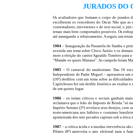
JURADOS DO 
Os avaliadores que formam o corpo de jurados 
escolherem os vencedores do Oscar. Não que as 
contestadores, irreverentes e de teor social, o j
temas mais bem comportados possíveis. Os enfoque
até amargando o rebaixamento. A seguir, um retra
1984
– Inauguração da Passarela do Samba e primei
avenida um tema sobre Chico Anísio e os demais h
mote a eleição do cantor Agnaldo Timóteo para a 
“Mamãe eu quero Manaus”. As campeãs foram Mang
1985
– O carnaval do saudosismo. Das 16 escol
Independente de Padre Miguel – apresentou um enr
(16º) desfilou com um tema sobre as dificuldades
Caprichosos fez um desfile histórico ao exaltar 
de um quinto lugar.
1986
– os temas críticos e sociais ganham mais
reclamava que o leão do Imposto de Renda “só mor
Império Serrano (3º) revelava seus desejos, com u
norte-americana nos hábitos e costumes brasilei
apimentada dos sete pecados capitais sob a ótic
1987
– a crítica ácida e a mordaz irreverência sã
Pilares (8º) aproveita o ano eleitoral para a 