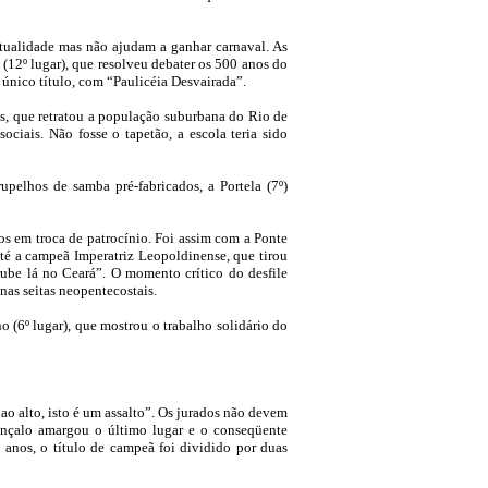
ectualidade mas não ajudam a ganhar carnaval. As
 (12º lugar), que resolveu debater os 500 anos do
único título, com “Paulicéia Desvairada”.
es, que retratou a população suburbana do Rio de
ciais. Não fosse o tapetão, a escola teria sido
pelhos de samba pré-fabricados, a Portela (7º)
s em troca de patrocínio. Foi assim com a Ponte
até a campeã Imperatriz Leopoldinense, que tirou
be lá no Ceará”. O momento crítico do desfile
nas seitas neopentecostais.
 (6º lugar), que mostrou o trabalho solidário do
o alto, isto é um assalto”. Os jurados não devem
onçalo amargou o último lugar e o conseqüente
anos, o título de campeã foi dividido por duas