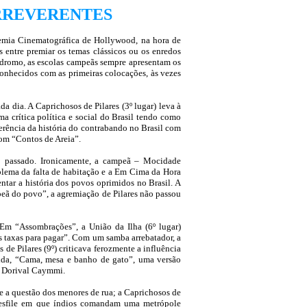
RREVERENTES
emia Cinematográfica de Hollywood, na hora de
entre premiar os temas clássicos ou os enredos
mbódromo, as escolas campeãs sempre apresentam os
conhecidos com as primeiras colocações, às vezes
a dia. A Caprichosos de Pilares (3º lugar) leva à
a crítica política e social do Brasil tendo como
erência da história do contrabando no Brasil com
om “Contos de Areia”.
o passado. Ironicamente, a campeã – Mocidade
lema da falta de habitação e a Em Cima da Hora
ntar a história dos povos oprimidos no Brasil. A
peã do povo”, a agremiação de Pilares não passou
 Em “Assombrações”, a União da Ilha (6º lugar)
s taxas para pagar”. Com um samba arrebatador, a
de Pilares (9º) criticava ferozmente a influência
enida, “Cama, mesa e banho de gato”, uma versão
a Dorival Caymmi.
te a questão dos menores de rua; a Caprichosos de
m desfile em que índios comandam uma metrópole