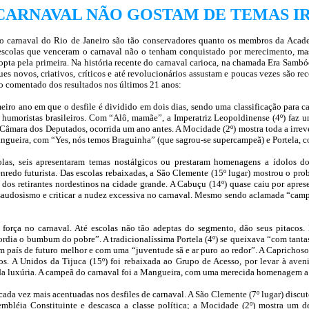
CARNAVAL NÃO GOSTAM DE TEMAS I
do carnaval do Rio de Janeiro são tão conservadores quanto os membros da Acad
escolas que venceram o carnaval não o tenham conquistado por merecimento, mas 
úri opta pela primeira. Na história recente do carnaval carioca, na chamada Era Sa
s novos, criativos, críticos e até revolucionários assustam e poucas vezes são re
to comentado dos resultados nos últimos 21 anos:
ro ano em que o desfile é dividido em dois dias, sendo uma classificação para cad
umoristas brasileiros. Com “Alô, mamãe”, a Imperatriz Leopoldinense (4º) faz um
Câmara dos Deputados, ocorrida um ano antes. A Mocidade (2º) mostra toda a irrev
ueira, com “Yes, nós temos Braguinha” (que sagrou-se supercampeã) e Portela, c
as, seis apresentaram temas nostálgicos ou prestaram homenagens a ídolos d
edo futurista. Das escolas rebaixadas, a São Clemente (15º lugar
)
mostrou o prob
 dos retirantes nordestinos na cidade grande. A Cabuçu (14º) quase caiu por aprese
o saudosismo e criticar a nudez excessiva no carnaval. Mesmo sendo aclamada “cam
 força no carnaval. Até escolas não tão adeptas do segmento, dão seus pitacos.
dia o bumbum do pobre”. A tradicionalíssima Portela (4º) se queixava “com tanta
m país de futuro melhor e com uma “juventude sã e ar puro ao redor”. A Caprichosos 
ros. A Unidos da Tijuca (15º) foi rebaixada ao Grupo de Acesso, por levar à av
a da luxúria. A campeã do carnaval foi a Mangueira, com uma merecida homenagem 
o cada vez mais acentuadas nos desfiles de carnaval. A São Clemente (7º lugar) discu
Assembléia Constituinte e descasca a classe política; a Mocidade (2º) mostra u