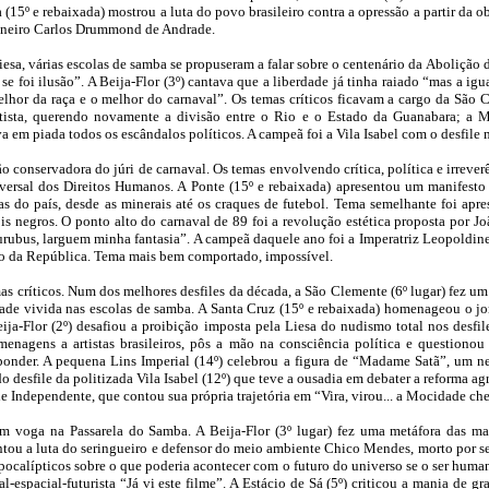
 (15º
e rebaixada
) mostrou a luta do povo brasileiro contra a opressão a partir da 
neiro Carlos Drummond de Andrade.
, várias escolas de samba se propuseram a falar sobre o centenário da Abolição da
 se foi ilusão”. A Beija-Flor (3º) cantava que a liberdade já tinha raiado “mas a i
elhor da raça e o melhor do carnaval”. Os temas críticos ficavam a cargo da São C
atista, querendo novamente a divisão entre o Rio e o Estado da Guanabara; a M
va em piada todos os escândalos políticos. A campeã foi a Vila Isabel com o desfile
o conservadora do júri de carnaval. Os temas envolvendo crítica, política e irreverê
rsal dos Direitos Humanos. A Ponte (15º
e rebaixada
) apresentou um manifesto
as do país, desde as minerais até os craques de futebol. Tema semelhante foi apre
is negros. O ponto alto do carnaval de 89 foi a revolução estética proposta por Joã
 urubus, larguem minha fantasia”. A campeã daquele ano foi a Imperatriz Leopoldin
ção da República. Tema mais bem comportado, impossível.
as críticos. Num dos melhores desfiles da década, a São Clemente (6º lugar) fez
dade vivida nas escolas de samba. A Santa Cruz (15º
e rebaixada
) homenageou o jor
Beija-Flor (2º) desafiou a proibição imposta pela Liesa do nudismo total nos des
menagens a artistas brasileiros, pôs a mão na consciência política e questionou
esponder. A pequena Lins Imperial (14º) celebrou a figura de “Madame Satã”, um
 desfile da politizada Vila Isabel (12º) que teve a ousadia em debater a reforma ag
de Independente, que contou sua própria trajetória em “Vira, virou... a Mocidade ch
 voga na Passarela do Samba. A Beija-Flor (3º lugar) fez uma metáfora das maz
ntou a luta do seringueiro e defensor do meio ambiente Chico Mendes, morto por se
pocalípticos sobre o que poderia acontecer com o futuro do universo se o ser huma
al-espacial-futurista “Já vi este filme”. A Estácio de Sá (5º) criticou a mania de 