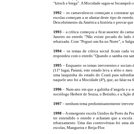
“kitsch e brega”. A Mocidade sagra-se bicampeã c
1992
– os carnavalescos começam a constatar que 
escolas começam a se afastar deste tipo de enredo
Descobrimento da América a história e provar que
1993
– a crítica começou a ficar ausente do carn
Janeiro no enredo “Não existe pecado do lado de
rebaixada. Com “Peguei um Ita no Norte”, o Salgu
1994
– os temas de crítica social ficam cada v
respondeu com o enredo “Quando o samba era sam
1995
– Enquanto os temas irreverentes e sociais
(11º lugar, Paraná, este estado leva a sério o m
uma lasquinha do estado do Ceará para subsidi
naquele ano foi a Mocidade (4º), que, ao falar na 
1996
– Num ano em que a galinha d’angola e a som
sociólogo Herbert de Souza, o Betinho, e a Ação
1997
– nenhum tema predominantemente irreveren
1
998
– A emergente escola Unidos da Porto da Ped
ter entendido o enredo e acharam que a escola
rebaixamento. Uma das controvérsias foi uma ale
escolas, Mangueira e Beija-Flor.