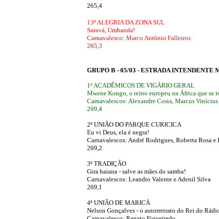
265,4
'
13ª ALEGRIA DA ZONA SUL
Saravá, Umbanda!
Carnavalesco: Marco Antônio Falleiros
265,3
GRUPO B - 05/03 - ESTRADA INTENDENT
1ª ACADÊMICOS DE VIGÁRIO GERAL
Mwene Kongo, o reino europeu na África que se to
Carnavalescos: Alexandre Costa, Marcus Vinícius 
269,4
2ª UNIÃO DO PARQUE CURICICA
Eu vi Deus, ela é negra!
Carnavalescos: André Rodrigues, Roberta Rosa e
269,2
3ª TRADIÇÃO
Gira baiana - salve as mães do samba!
Carnavalescos: Leandro Valente e Adenil Silva
269,1
4ª UNIÃO DE MARICÁ
Nelson Gonçalves - o autorretrato do Rei do Rádi
Carnavalesco: Renato Figueiredo