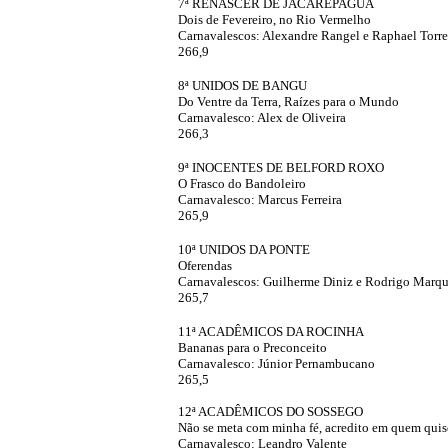
7ª RENASCER DE JACAREPAGUÁ
Dois de Fevereiro, no Rio Vermelho
Carnavalescos: Alexandre Rangel e Raphael Torre
266,9
'
8ª UNIDOS DE BANGU
Do Ventre da Terra, Raízes para o Mundo
Carnavalesco: Alex de Oliveira
266,3
'
9ª INOCENTES DE BELFORD ROXO
O Frasco do Bandoleiro
Carnavalesco: Marcus Ferreira
265,9
'
10ª UNIDOS DA PONTE
Oferendas
Carnavalescos: Guilherme Diniz e Rodrigo Marq
265,7
'
11ª ACADÊMICOS DA ROCINHA
Bananas para o Preconceito
Carnavalesco: Júnior Pernambucano
265,5
'
12ª ACADÊMICOS DO SOSSEGO
Não se meta com minha fé, acredito em quem quis
Carnavalesco: Leandro Valente