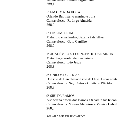
269,1
5ª EM CIMA DA HORA
Orlando Baptista: o menino e bola
Carnavalesco: Rodrigo Almeida
268,9
6ª LINS IMPERIAL
Malandro é malandro, Bezerra é da Silva
Carnavalesco: Guto Carrilho
268,9
7ª ACADÊMICOS DO ENGENHO DA RAINHA
Matamba, o sonho de uma rainha
Carnavalesco: Léo Jesus
268,8
8ª UNIDOS DE LUCAS
Do Galo de Barcelos ao Galo de Ouro. Lucas conta 
Carnavalescos: Ney Júnior e Cristiano Plácido
268,8
9ª SIRI DE RAMOS
A soberana ordem dos Barões. Os caminhos te co
Carnavalescos: Mateus Medeiros e Monica Cabul
268,8
10ª ARAME DE RICARDO