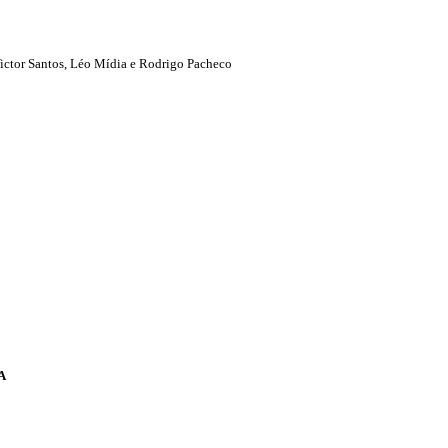
ictor Santos, Léo Mídia e Rodrigo Pacheco
A