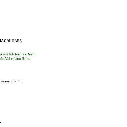
E MAGALHÃES
rnou folclore no Brasil
do Val e Lino Sales
 Leonam Lauro
o