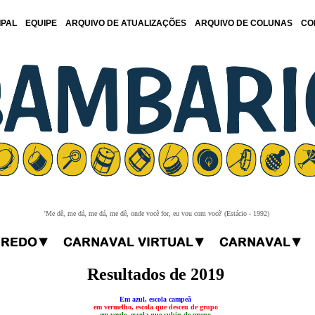
IPAL
EQUIPE
ARQUIVO DE ATUALIZAÇÕES
ARQUIVO DE COLUNAS
CO
'Me dê, me dá, me dá, me dê, onde você for, eu vou com você' (Estácio - 1992)
Resultados de 2019
Em azul, escola campeã
em vermelho, escola que desceu de grupo
em verde, escola que subiu de grupo