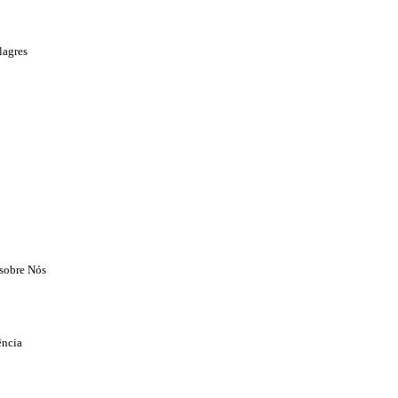
lagres
 sobre Nós
ência