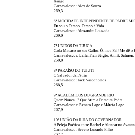
Xangô
Carnavalesco: Alex de Souza
269,3
'
6ª MOCIDADE INDEPENDENTE DE PADRE MI
Eu sou o Tempo. Tempo é Vida
Carnavalesco: Alexandre Louzada
269,0
'
7ª UNIDOS DA TIJUCA
Cada Macaco no seu Galho. Ó, meu Pai! Me dê o 
Carnavalescos: Laíla, Fran Sérgio, Annik Salmon
268,8
'
8ª PARAÍSO DO TUIUTI
O Salvador da Pátria
Carnavalesco: Jack Vasconcelos
268,5
'
9ª ACADÊMICOS DO GRANDE RIO
Quem Nunca...? Que Atire a Primeira Pedra
Carnavalescos: Renato Lage e Márcia Lage
267,9
'
10ª UNIÃO DA ILHA DO GOVERNADOR
A Peleja Poética entre Rachel e Alencar no Avara
Carnavalesco: Severo Luzardo Filho
267,7