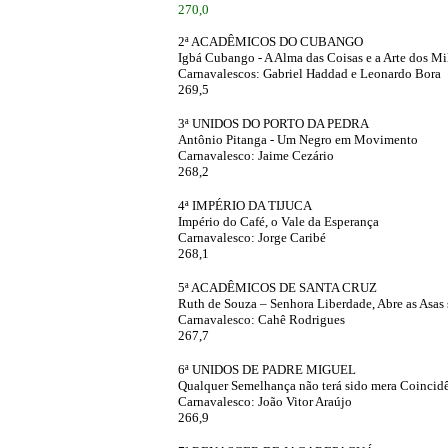
270,0
2ª ACADÊMICOS DO CUBANGO
Igbá Cubango - A Alma das Coisas e a Arte dos Mi
Carnavalescos: Gabriel Haddad e Leonardo Bora
269,5
'
3ª UNIDOS DO PORTO DA PEDRA
Antônio Pitanga - Um Negro em Movimento
Carnavalesco: Jaime Cezário
268,2
'
4ª IMPÉRIO DA TIJUCA
Império do Café, o Vale da Esperança
Carnavalesco: Jorge Caribé
268,1
'
5ª ACADÊMICOS DE SANTA CRUZ
Ruth de Souza – Senhora Liberdade, Abre as Asas
Carnavalesco: Cahê Rodrigues
267,7
'
6ª UNIDOS DE PADRE MIGUEL
Qualquer Semelhança não terá sido mera Coincid
Carnavalesco: João Vitor Araújo
266,9
'