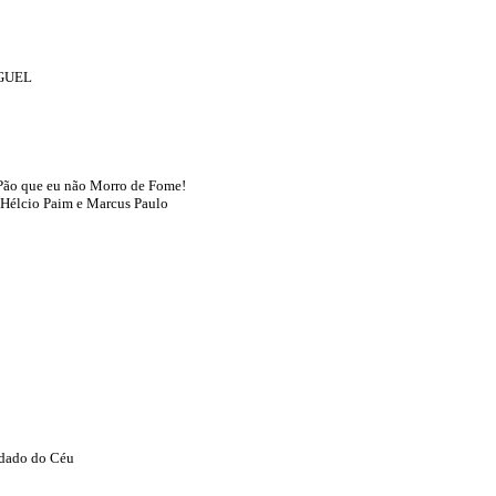
GUEL
Pão que eu não Morro de Fome!
, Hélcio Paim e Marcus Paulo
ndado do Céu