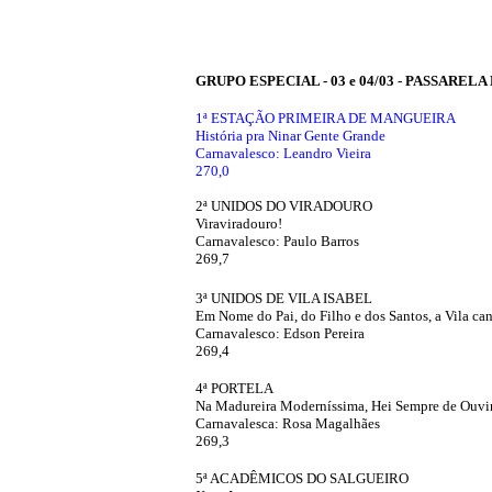
GRUPO ESPECIAL - 03 e 04/03 - PASSAREL
'
1ª ESTAÇÃO PRIMEIRA DE MANGUEIRA
História pra Ninar Gente Grande
Carnavalesco: Leandro Vieira
270,0
2ª
UNIDOS DO VIRADOURO
Viraviradouro!
Carnavalesco: Paulo Barros
269,7
'
3ª
UNIDOS DE VILA ISABEL
Em Nome do Pai, do Filho e dos Santos, a Vila ca
Carnavalesco: Edson Pereira
269,4
'
4ª PORTELA
Na Madureira Moderníssima, Hei Sempre de Ouvi
Carnavalesca: Rosa Magalhães
269,3
'
5ª ACADÊMICOS DO SALGUEIRO