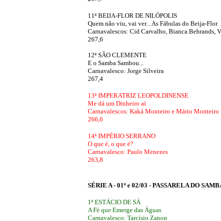
'
11ª BEIJA-FLOR DE NILÓPOLIS
Quem não viu, vai ver... As Fábulas do Beija-Flor
Carnavalescos: Cid Carvalho, Bianca Behrands, V
267,6
12ª SÃO CLEMENTE
E o Samba Sambou...
Carnavalesco: Jorge Silveira
267,4
13ª IMPERATRIZ LEOPOLDINENSE
Me dá um Dinheiro aí
Carnavalescos: Kaká Monteiro e Mário Monteiro
266,6
'
14ª IMPÉRIO SERRANO
O que é, o que é?
Carnavalesco: Paulo Menezes
263,8
SÉRIE A - 01º e 02/03 - PASSARELA DO SAMB
1ª ESTÁCIO DE SÁ
A Fé que Emerge das Águas
Carnavalesco: Tarcísio Zanon