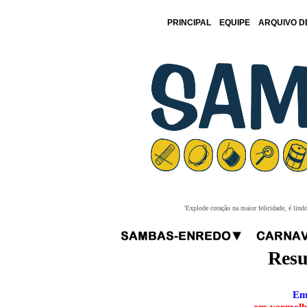
PRINCIPAL
EQUIPE
ARQUIVO D
'Explode coração na maior felicidade, é lind
Resu
Em 
em vermelho