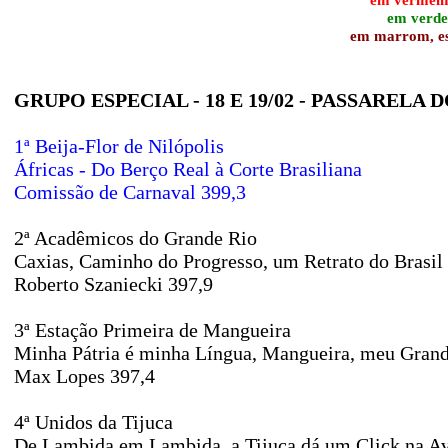
em verde,
em marrom, esc
GRUPO ESPECIAL - 18 E 19/02 - PASSARELA
1ª Beija-Flor de Nilópolis
Áfricas - Do Berço Real à Corte Brasiliana
Comissão de Carnaval 399,3
2ª Acadêmicos do Grande Rio
Caxias, Caminho do Progresso, um Retrato do Brasil
Roberto Szaniecki 397,9
3ª Estação Primeira de Mangueira
Minha Pátria é minha Língua, Mangueira, meu Grand
Max Lopes 397,4
4ª Unidos da Tijuca
De Lambida em Lambida, a Tijuca dá um Click na A