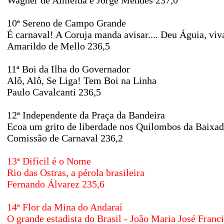
Wagner de Almeida e Jorge Mendes 237,0
10ª Sereno de Campo Grande
É carnaval! A Coruja manda avisar.... Deu Águia, viva
Amarildo de Mello 236,5
11ª Boi da Ilha do Governador
Alô, Alô, Se Liga! Tem Boi na Linha
Paulo Cavalcanti 236,5
12ª Independente da Praça da Bandeira
Ecoa um grito de liberdade nos Quilombos da Baixa
Comissão de Carnaval 236,2
13ª Difícil é o Nome
Rio das Ostras, a pérola brasileira
Fernando Álvarez 235,6
14ª Flor da Mina do Andaraí
O grande estadista do Brasil - João Maria José Fran