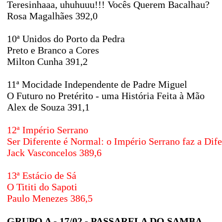
Teresinhaaa, uhuhuuu!!! Vocês Querem Bacalhau?
Rosa Magalhães 392,0
10ª Unidos do Porto da Pedra
Preto e Branco a Cores
Milton Cunha 391,2
11ª Mocidade Independente de Padre Miguel
O Futuro no Pretérito - uma História Feita à Mão
Alex de Souza 391,1
12ª Império Serrano
Ser Diferente é Normal: o Império Serrano faz a Dif
Jack Vasconcelos 389,6
13ª Estácio de Sá
O Tititi do Sapoti
Paulo Menezes 386,5
GRUPO A - 17/02 - PASSARELA DO SAMBA