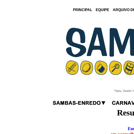
PRINCIPAL
EQUIPE
ARQUIVO D
'Valeu, Zumbi! O
Resu
Em 
em vermelho