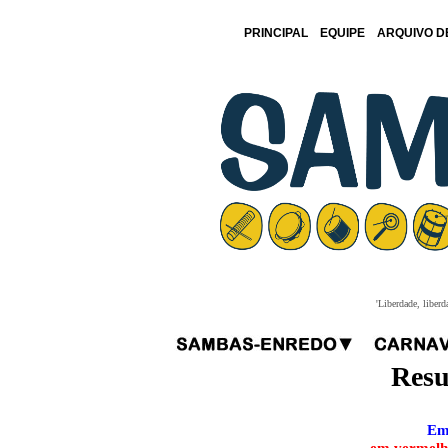
PRINCIPAL
EQUIPE
ARQUIVO D
'Liberdade, liberd
Resu
Em 
em vermelho