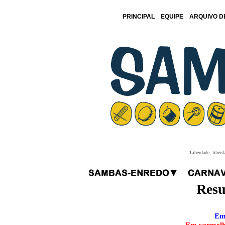
PRINCIPAL
EQUIPE
ARQUIVO D
'Liberdade, liberd
Resu
Em 
Em vermelho