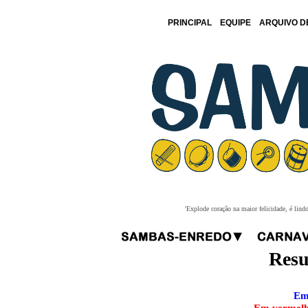
PRINCIPAL
EQUIPE
ARQUIVO D
'Explode coração na maior felicidade, é lind
Resu
Em 
Em vermelho