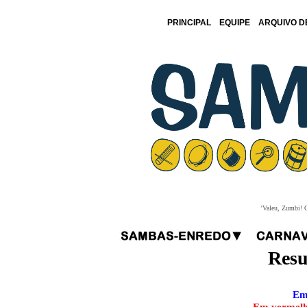
PRINCIPAL
EQUIPE
ARQUIVO D
'Valeu, Zumbi! O
Resu
Em 
Em vermelho