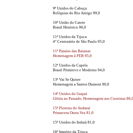
9ª Unidos do Cabuçu
Relíquias do Rio Antigo 99,0
10ª União do Catete
Brasil Histórico 96,0
11ª Unidos da Tijuca
4° Centenário de São Paulo 95,0
11ª Paraíso das Baianas
Homenagem à FEB 95,0
12ª Unidos da Capela
Brasil Primitivo e Moderno 94,0
13ª Vai Se Quiser
Homenagem a Santos Dumont 90,0
14ª Unidos do Grajaú
Glória ao Passado, Homenagem aos Cronistas 86,
15ª Floresta do Andaraí
Primavera Outra Vez 81,0
15ª Unidos do Indaiá 81,0
16ª Império da Tijuca