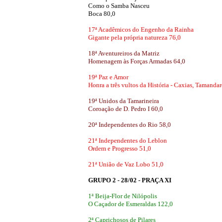
Como o Samba Nasceu
Boca 80,0
17ª Acadêmicos do Engenho da Rainha
Gigante pela própria natureza 76,0
18ª Aventureiros da Matriz
Homenagem às Forças Armadas 64,0
19ª Paz e Amor
Honra a três vultos da História - Caxias, Tamand
19ª Unidos da Tamarineira
Coroação de D. Pedro I 60,0
20ª Independentes do Rio 58,0
21ª Independentes do Leblon
Ordem e Progresso 51,0
21ª União de Vaz Lobo 51,0
GRUPO 2 - 28/02 - PRAÇA XI
1ª Beija-Flor de Nilópolis
O Caçador de Esmeraldas 122,0
2ª Caprichosos de Pilares