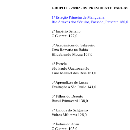
GRUPO 1 - 28/02 - AV. PRESIDENTE VARGAS
1ª Estação Primeira de Mangueira
Rio Através dos Séculos, Passado, Presente 180,0
2ª Império Serrano
O Guarani 177,0
3ª Acadêmicos do Salgueiro
Uma Romaria na Bahia
Hildebrando Moura 167,0
4ª Portela
São Paulo Quatrocentão
Lino Manuel dos Reis 161,0
5ª Aprendizes de Lucas
Exaltação a São Paulo 141,0
6ª Filhos do Deserto
Brasil Primaveril 138,0
7ª Unidos do Salgueiro
Vultos Militares 126,0
8ª Índios do Acaú
O Guarani 105,0