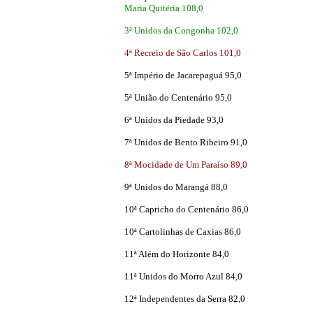
Maria Quitéria 108,0
3ª Unidos da Congonha 102,0
4ª Recreio de São Carlos 101,0
5ª Império de Jacarepaguá 95,0
5ª União do Centenário 95,0
6ª Unidos da Piedade 93,0
7ª Unidos de Bento Ribeiro 91,0
8ª Mocidade de Um Paraíso 89,0
9ª Unidos do Marangá 88,0
10ª Capricho do Centenário 86,0
10ª Cartolinhas de Caxias 86,0
11ª Além do Horizonte 84,0
11ª Unidos do Morro Azul 84,0
12ª Independentes da Serra 82,0