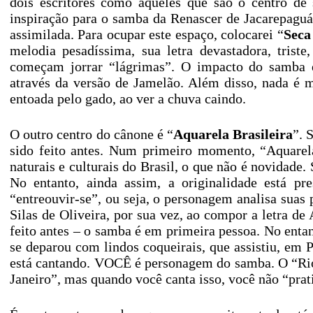
dois escritores como aqueles que são o centro de
inspiração para o samba da Renascer de Jacarepagu
assimilada. Para ocupar este espaço, colocarei “
Seca
melodia pesadíssima, sua letra devastadora, trist
começam jorrar “lágrimas”. O impacto do samba é
através da versão de Jamelão. Além disso, nada é m
entoada pelo gado, ao ver a chuva caindo.
O outro centro do cânone é “
Aquarela Brasileira
”. 
sido feito antes. Num primeiro momento, “Aquarela
naturais e culturais do Brasil, o que não é novidade.
No entanto, ainda assim, a originalidade está pr
“entreouvir-se”, ou seja, o personagem analisa suas 
Silas de Oliveira, por sua vez, ao compor a letra de
feito antes – o samba é em primeira pessoa. No entan
se deparou com lindos coqueirais, que assistiu, em
está cantando. VOCÊ é personagem do samba. O “Rio
Janeiro”, mas quando você canta isso, você não “pra