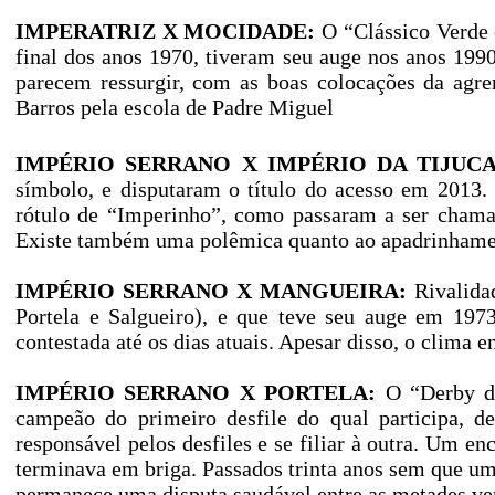
IMPERATRIZ X MOCIDADE:
O “Clássico Verde 
final dos anos 1970, tiveram seu auge nos anos 199
parecem ressurgir, com as boas colocações da agr
Barros pela escola de Padre Miguel
IMPÉRIO SERRANO X IMPÉRIO DA TIJUCA
símbolo, e disputaram o título do acesso em 2013
rótulo de “Imperinho”, como passaram a ser chamad
Existe também uma polêmica quanto ao apadrinhamen
IMPÉRIO SERRANO X MANGUEIRA:
Rivalidad
Portela e Salgueiro), e que teve seu auge em 197
contestada até os dias atuais. Apesar disso, o clima e
IMPÉRIO SERRANO X PORTELA:
O “Derby da
campeão do primeiro desfile do qual participa, d
responsável pelos desfiles e se filiar à outra. Um e
terminava em briga. Passados trinta anos sem que um
permanece uma disputa saudável entre as metades ve