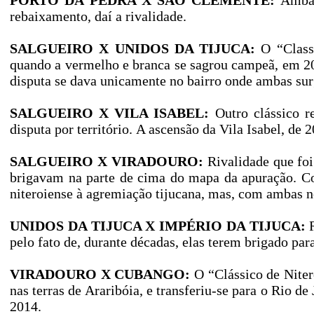
PORTO DA PEDRA X SÃO CLEMENTE:
Ambas 
rebaixamento, daí a rivalidade.
SALGUEIRO X UNIDOS DA TIJUCA:
O “Classi
quando a vermelho e branca se sagrou campeã, em 200
disputa se dava unicamente no bairro onde ambas su
SALGUEIRO X VILA ISABEL:
Outro clássico re
disputa por território. A ascensão da Vila Isabel, de 
SALGUEIRO X VIRADOURO:
Rivalidade que foi
brigavam na parte de cima do mapa da apuração. 
niteroiense à agremiação tijucana, mas, com ambas 
UNIDOS DA TIJUCA X IMPÉRIO DA TIJUCA:
R
pelo fato de, durante décadas, elas terem brigado para
VIRADOURO X CUBANGO:
O “Clássico de Niter
nas terras de Araribóia, e transferiu-se para o Rio d
2014.