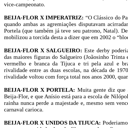
vice-campeonato.
BEIJA-FLOR X IMPERATRIZ:
“O Clássico do Pat
quando ambas as agremiações disputavam acirrada
Portela (que também já teve seu patrono, Natal). De
mobilizou a torcida desta a dizer que em 2002 o “blo
BEIJA-FLOR X SALGUEIRO:
Este derby poderia
das maiores figuras do Salgueiro (Joãosinho Trinta
vermelho e branca da Tijuca e tri pela azul e br
rivalidade entre as duas escolas, na década de 197
rivalidade voltou com força total nos anos 2000, qua
BEIJA-FLOR X PORTELA:
Muita gente diz que a
Beija-Flor, e que Anísio está para a escola de Nilóp
rainha nunca perde a majestade e, mesmo sem vence
carnaval carioca.
BEIJA-FLOR X UNIDOS DA TIJUCA:
Poderiamos