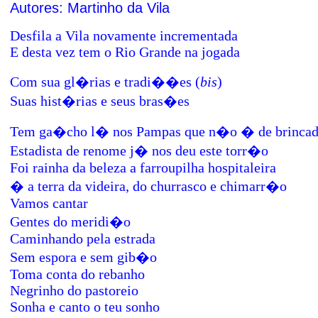
Autores: Martinho da Vila
Desfila a Vila novamente incrementada
E desta vez tem o Rio Grande na jogada
Com sua gl�rias e tradi��es (
bis
)
Suas hist�rias e seus bras�es
Tem ga�cho l� nos Pampas que n�o � de brincad
Estadista de renome j� nos deu este torr�o
Foi rainha da beleza a farroupilha hospitaleira
� a terra da videira, do churrasco e chimarr�o
Vamos cantar
Gentes do meridi�o
Caminhando pela estrada
Sem espora e sem gib�o
Toma conta do rebanho
Negrinho do pastoreio
Sonha e canto o teu sonho