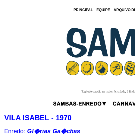
PRINCIPAL
EQUIPE
ARQUIVO D
'Explode coração na maior felicidade, é lind
VILA ISABEL - 1970
Enredo:
Gl�rias Ga�chas