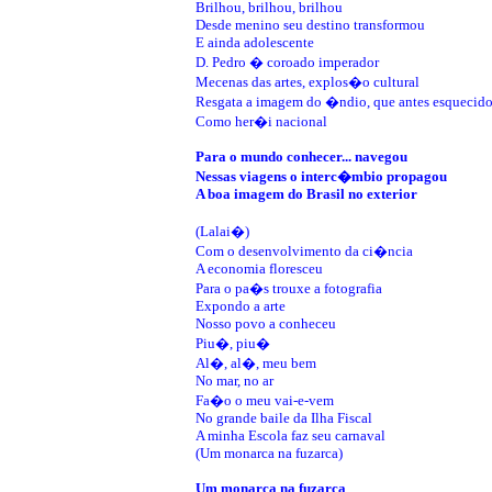
Brilhou, brilhou, brilhou
Desde menino seu destino transformou
E ainda adolescente
D. Pedro � coroado imperador
Mecenas das artes, explos�o cultural
Resgata a imagem do �ndio, que antes esquecid
Como her�i nacional
Para o mundo conhecer... navegou
Nessas viagens o interc�mbio propagou
A boa imagem do Brasil no exterior
(Lalai�)
Com o desenvolvimento da ci�ncia
A economia floresceu
Para o pa�s trouxe a fotografia
Expondo a arte
Nosso povo a conheceu
Piu�, piu�
Al�, al�, meu bem
No mar, no ar
Fa�o o meu vai-e-vem
No grande baile da Ilha Fiscal
A minha Escola faz seu carnaval
(Um monarca na fuzarca)
Um monarca na fuzarca