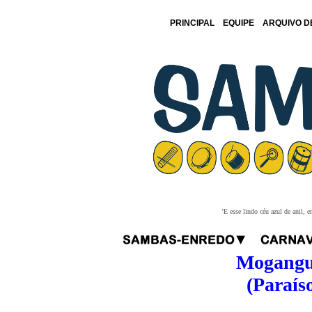
PRINCIPAL
EQUIPE
ARQUIVO D
'E esse lindo céu azul de anil,
Mogangue
(Paraíso