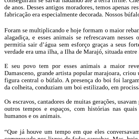
conseguiram se salvar nadando até a terra firme. Che
de anos. Desses antigos moradores, temos apenas res
fabricação era especialmente decorada. Nossos búfal
Foram se multiplicando e hoje formam o maior rebanh
alagadiça, e esses animais se refrescavam nesses o
permitia sair d’água sem esforço graças a seus for
verdade era uma ilha, a Ilha de Marajó, situada entr
E seu povo tem por esses animais a maior reverê
Damasceno, grande artista popular marajoara, crio
figura central o búfalo. A presença do boi foi larg
da colheita, conduziam um boi estilizado, em procis
Os escravos, cantadores de muitas gerações, usavam p
outros tempos e espaços, com histórias nas quai
humanos e os animais.
“Que já houve um tempo em que eles conversavam e
comprovado nos livros de fadas carochas. Mas, hoje 