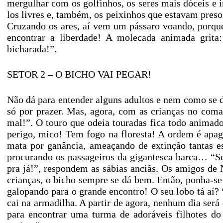
mergulhar com os golfinhos, os seres mais dóceis e 
los livres e, também, os peixinhos que estavam preso
Cruzando os ares, aí vem um pássaro voando, porqu
encontrar a liberdade! A molecada animada grita:
bicharada!”.
SETOR 2 – O BICHO VAI PEGAR!
Não dá para entender alguns adultos e nem como se 
só por prazer. Mas, agora, com as crianças no coma
mal!”. O touro que odeia touradas fica todo animado
perigo, mico! Tem fogo na floresta! A ordem é apag
mata por ganância, ameaçando de extinção tantas es
procurando os passageiros da gigantesca barca… “Se
pra já!”, respondem as sábias anciãs. Os amigos d
crianças, o bicho sempre se dá bem. Então, ponha-se
galopando para o grande encontro! O seu lobo tá aí?
cai na armadilha. A partir de agora, nenhum dia ser
para encontrar uma turma de adoráveis filhotes do