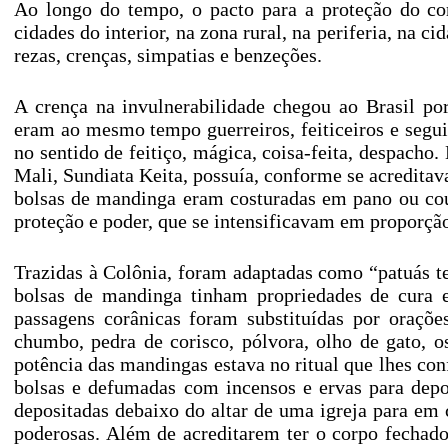
Ao longo do tempo, o pacto para a proteção do co
cidades do interior, na zona rural, na periferia, na 
rezas, crenças, simpatias e benzeções.
A crença na invulnerabilidade chegou ao Brasil po
eram ao mesmo tempo guerreiros, feiticeiros e seg
no sentido de feitiço, mágica, coisa-feita, despacho
Mali, Sundiata Keita, possuía, conforme se acredita
bolsas de mandinga eram costuradas em pano ou cou
proteção e poder, que se intensificavam em proporçã
Trazidas à Colônia, foram adaptadas como “patuás t
bolsas de mandinga tinham propriedades de cura e
passagens corânicas foram substituídas por oraçõe
chumbo, pedra de corisco, pólvora, olho de gato, 
potência das mandingas estava no ritual que lhes co
bolsas e defumadas com incensos e ervas para depo
depositadas debaixo do altar de uma igreja para em 
poderosas. Além de acreditarem ter o corpo fechado