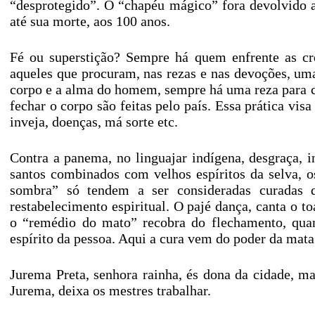
“desprotegido”. O “chapéu mágico” fora devolvido a
até sua morte, aos 100 anos.
Fé ou superstição? Sempre há quem enfrente as cre
aqueles que procuram, nas rezas e nas devoções, um
corpo e a alma do homem, sempre há uma reza para cu
fechar o corpo são feitas pelo país. Essa prática vi
inveja, doenças, má sorte etc.
Contra a panema, no linguajar indígena, desgraça, i
santos combinados com velhos espíritos da selva, 
sombra” só tendem a ser consideradas curadas q
restabelecimento espiritual. O pajé dança, canta o t
o “remédio do mato” recobra do flechamento, quan
espírito da pessoa. Aqui a cura vem do poder da mat
Jurema Preta, senhora rainha, és dona da cidade, m
Jurema, deixa os mestres trabalhar.