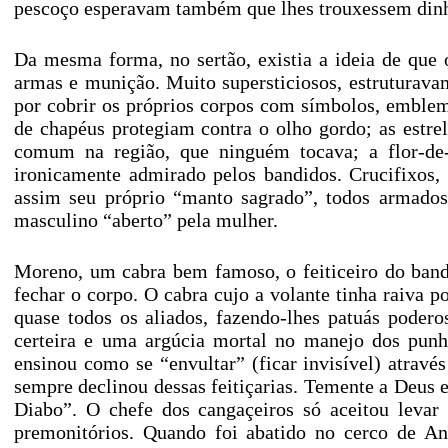
pescoço esperavam também que lhes trouxessem dinhe
Da mesma forma, no sertão, existia a ideia de que
armas e munição. Muito supersticiosos, estruturava
por cobrir os próprios corpos com símbolos, emblema
de chapéus protegiam contra o olho gordo; as estr
comum na região, que ninguém tocava; a flor-de-l
ironicamente admirado pelos bandidos. Crucifixos,
assim seu próprio “manto sagrado”, todos armados
masculino “aberto” pela mulher.
Moreno, um cabra bem famoso, o feiticeiro do band
fechar o corpo. O cabra cujo a volante tinha raiva 
quase todos os aliados, fazendo-lhes patuás podero
certeira e uma argúcia mortal no manejo dos punh
ensinou como se “envultar” (ficar invisível) atrav
sempre declinou dessas feitiçarias. Temente a Deus e
Diabo”. O chefe dos cangaçeiros só aceitou levar 
premonitórios. Quando foi abatido no cerco de An