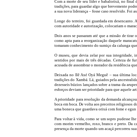
Com a morte de seu líder e babalorixá, no final
tradições, para guardar algo que brevemente poder
a sua nova liderança – fosse caso resolvido. Foi a
Longe do terreiro, foi guardada em desencanto. A
com autoridade e autorização, colocariam o maraca
Dois anos se passaram até que a missão de tirar 
como apta para a reorganização daquele maracatu. 
tomaram conhecimento do sumiço da calunga que 
O museu, que devia zelar por sua integridade, 
sentidos por mais de três décadas. Certeza de fu
acusada de assombrar o morador da residência que,
Deixada no Ilê Axé Oyá Meguê – sua última local
tradições do Xambá. Lá, guiados pela ancestralid
dezesseis búzios lançados sobre a trama da arupem
esforços deviam ser prioridade para que aquele art
A prioridade para resolução da demanda alcançou 
boca em boca. De volta aos preceitos religiosos d
uma boneca que guardava orixá com fome e egun 
Para voltar à vida, como se um sopro pudesse lhe 
com morim vermelho, roxo, branco e preto. Da cab
presença da morte quando um acaçá percorreu sua 