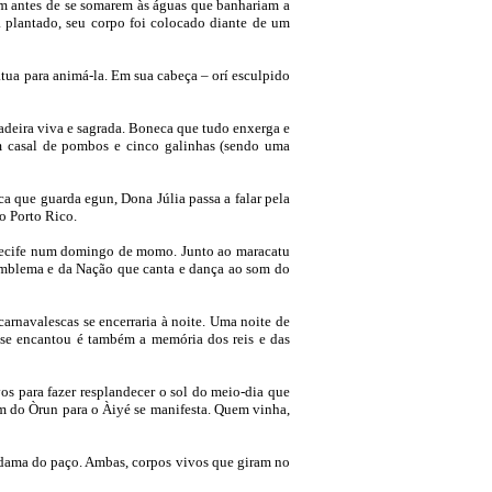
sem antes de se somarem às águas que banhariam a
a plantado, seu corpo foi colocado diante de um
tua para animá-la. Em sua cabeça – orí esculpido
adeira viva e sagrada. Boneca que tudo enxerga e
m casal de pombos e cinco galinhas (sendo uma
ca que guarda egun, Dona Júlia passa a falar pela
o Porto Rico.
 Recife num domingo de momo. Junto ao maracatu
o emblema e da Nação que canta e dança ao som do
carnavalescas se encerraria à noite. Uma noite de
 se encantou é também a memória dos reis e das
os para fazer resplandecer o sol do meio-dia que
em do Òrun para o Àiyé se manifesta. Quem vinha,
a dama do paço. Ambas, corpos vivos que giram no