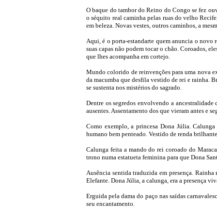
O baque do tambor do Reino do Congo se fez ouvir
o séquito real caminha pelas ruas do velho Recife
em beleza. Novas vestes, outros caminhos, a mes
Aqui, é o porta-estandarte quem anuncia o novo r
suas capas não podem tocar o chão. Coroados, ele
que lhes acompanha em cortejo.
Mundo colorido de reinvenções para uma nova exis
da macumba que desfila vestido de rei e rainha. B
se sustenta nos mistérios do sagrado.
Dentre os segredos envolvendo a ancestralidade d
ausentes. Assentamento dos que vieram antes e se
Como exemplo, a princesa Dona Júlia. Calunga 
humano bem penteado. Vestido de renda brilhante,
Calunga feita a mando do rei coroado do Maraca
trono numa estatueta feminina para que Dona San
Ausência sentida traduzida em presença. Rainha 
Elefante. Dona Júlia, a calunga, era a presença vi
Erguida pela dama do paço nas saídas carnavalesc
seu encantamento.