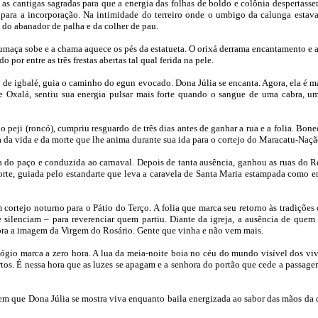
 as cantigas sagradas para que a energia das folhas de boldo e colônia despertas
 para a incorporação. Na intimidade do terreiro onde o umbigo da calunga estav
 do abanador de palha e da colher de pau.
fumaça sobe e a chama aquece os pés da estatueta. O orixá derrama encantamento e a
 por entre as três frestas abertas tal qual ferida na pele.
o de igbalé, guia o caminho do egun evocado. Dona Júlia se encanta. Agora, ela é m
 Oxalá, sentiu sua energia pulsar mais forte quando o sangue de uma cabra, u
 peji (roncó), cumpriu resguardo de três dias antes de ganhar a rua e a folia. Bone
a da vida e da morte que lhe anima durante sua ida para o cortejo do Maracatu-Naçã
a do paço e conduzida ao carnaval. Depois de tanta ausência, ganhou as ruas do
 corte, guiada pelo estandarte que leva a caravela de Santa Maria estampada com
 cortejo noturno para o Pátio do Terço. A folia que marca seu retorno às tradições 
silenciam – para reverenciar quem partiu. Diante da igreja, a ausência de quem
ra a imagem da Virgem do Rosário. Gente que vinha e não vem mais.
gio marca a zero hora. A lua da meia-noite boia no céu do mundo visível dos viv
ortos. É nessa hora que as luzes se apagam e a senhora do portão que cede a passag
 em que Dona Júlia se mostra viva enquanto baila energizada ao sabor das mãos d