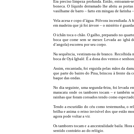
Era preciso limpeza profunda. Então, entoaram-se
boneca. O líquido derramado lhe abriu as portas
vasilhame de barro – farto em mingau de farinha –
Vela acesa e copo d’água. Pólvora incendiada. A 
em madeira que já foi árvore – o mistério é guardado
O ichãn toca o chão. O galho, preparado no quart
boca que come sem se mexer. Levada ao igbá de
d’angola) escorreu por seu corpo.
Na sequência, vestiram-na de branco. Recolhida no
boca de Oyá Igbalé. É a dona dos ventos e senhor
Assim, encantada, foi erguida pelas mãos da dam
que parte do bairro do Pina, brincou à frente da
baque das ondas.
No dia seguinte, uma segunda-feira, foi levada em
maracatu onde os tambores tocam – e também se 
rainhas que foram coroados tendo como espectado
Tendo a escuridão do céu como testemunha, o reló
brilha e anima o reino invisível dos que estão m
agora pode voltar a vir.
Os tambores tocam e a ancestralidade baila. Hora
sentido contrário ao do relógio.