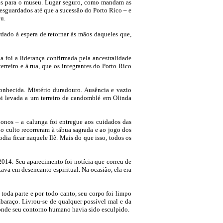
dos para o museu. Lugar seguro, como mandam as
resguardados até que a sucessão do Porto Rico – e
eu.
rdado à espera de retornar às mãos daqueles que,
a foi a liderança confirmada pela ancestralidade
erreiro e à rua, que os integrantes do Porto Rico
onhecida. Mistério duradouro. Ausência e vazio
 foi levada a um terreiro de candomblé em Olinda
donos – a calunga foi entregue aos cuidados das
o culto recorreram à tábua sagrada e ao jogo dos
dia ficar naquele Ilê. Mais do que isso, todos os
2014. Seu aparecimento foi notícia que correu de
ava em desencanto espiritual. Na ocasião, ela era
 toda parte e por todo canto, seu corpo foi limpo
mbaraço. Livrou-se de qualquer possível mal e da
a onde seu contorno humano havia sido esculpido.