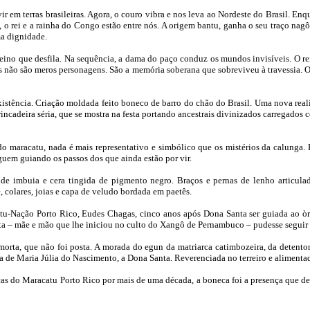
 em terras brasileiras. Agora, o couro vibra e nos leva ao Nordeste do Brasil. Enq
, o rei e a rainha do Congo estão entre nós. A origem bantu, ganha o seu traço na
ma dignidade.
eino que desfila. Na sequência, a dama do paço conduz os mundos invisíveis. O rei 
s não são meros personagens. São a memória soberana que sobreviveu à travessia. O 
tência. Criação moldada feito boneco de barro do chão do Brasil. Uma nova realid
rincadeira séria, que se mostra na festa portando ancestrais divinizados carregad
o maracatu, nada é mais representativo e simbólico que os mistérios da calunga. 
guem guiando os passos dos que ainda estão por vir.
de imbuia e cera tingida de pigmento negro. Braços e pernas de lenho articula
 colares, joias e capa de veludo bordada em paetês.
tu-Nação Porto Rico, Eudes Chagas, cinco anos após Dona Santa ser guiada ao òr
ta – mãe e mão que lhe iniciou no culto do Xangô de Pernambuco – pudesse seguir
morta, que não foi posta. A morada do egun da matriarca catimbozeira, da detent
va de Maria Júlia do Nascimento, a Dona Santa. Reverenciada no terreiro e alimentad
as do Maracatu Porto Rico por mais de uma década, a boneca foi a presença que de