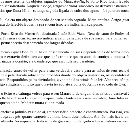
 dos anos setenta, os objetos sagrados do Maracatu-Nação Porto Rico foram leva
ia ser solicitado. Naquele espaço, artigos de valor simbólico inestimável estariam 
ssim que Dona Júlia – calunga sagrada ligada ao culto dos eguns – foi parar no mus
li, ela era um objeto deslocado de seu sentido sagrado. Mero artefato. Artigo gua
tu do falecido Eudes na rua e, com isso, reivindicariam sua posse.
o Porto Rico do Museu foi destinada à mãe Elda Viana. Neta de santo de Eudes, el
Foi nessa ocasião, ao reivindicar a calunga sagrada de sua nação para voltar ao t
permaneceria desaparecida por longas décadas.
informou que Dona Júlia havia desaparecido de suas dependências de forma desc
rto e extravio definitivo até que, após trinta e quatro anos de sumiço, a boneca
 naquela ocasião, era o endereço que escondia seu paradeiro.
ização antes de voltar para a sua verdadeira casa e para as mãos de seus reais 
ade e pela dúvida sobre como proceder diante do objeto misterioso, os sacerdotes d
ba. Respondidos pelas divindades, a vontade dos orixás foi a lei: A boneca não po
igo atingisse o intuito que o havia levado até a porta do Xambá e ao colo de Oyá.
o êxito e a calunga voltou para o seu Maracatu de origem dias antes do carnaval 
o Ilé Axé Oxóssi Guangoubira após trinta e tantos anos sem cuidados, Dona Júlia est
quebrantado. Madeira morta e inanimada.
encher o pulmão vazio de ar, era necessário preceito e encantamento. Por isso, em
eça aos pés, quatro carreteis de linha foram desenrolados. Ali não mais havia e
silhueta. Na sequência, toda sorte de grão seco foi lançado sobre a madeira escur