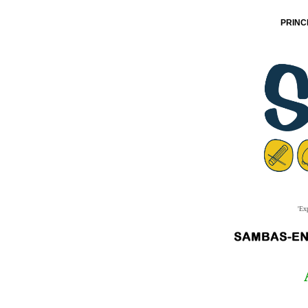
PRINC
'Ex