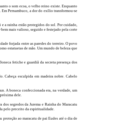
uanto o som ecoa, o velho reino existe. Enquanto
gô. Em Pernambuco, a dor do exílio transformou-se
e a rainha estão protegidos do sol. Por cuidado,
bem mais valioso, seguido e festejado pela corte
ade forjada entre as paredes do terreiro. O povo
os como estatuetas de mão. Um mundo de beleza que
Boneca fetiche e guardiã da secreta presença dos
do. Cabeça esculpida em madeira nobre. Cabelo
un. A boneca confeccionada era, na verdade, um
 próxima dele.
ora dos segredos da Jurema e Rainha do Maracatu
a pelo preceito da espiritualidade.
u proteção ao maracatu de pai Eudes até o dia de