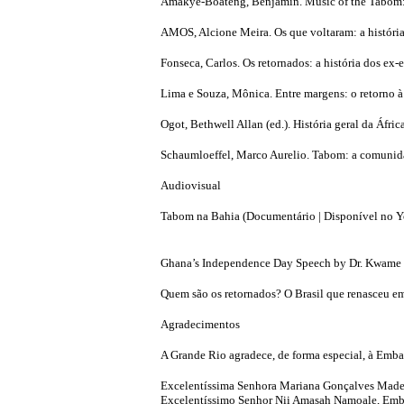
Amakye-Boateng, Benjamin. Music of the Tabom: An
AMOS, Alcione Meira. Os que voltaram: a história 
Fonseca, Carlos. Os retornados: a história dos ex
Lima e Souza, Mônica. Entre margens: o retorno à 
Ogot, Bethwell Allan (ed.). História geral da Áfr
Schaumloeffel, Marco Aurelio. Tabom: a comunidad
Audiovisual
Tabom na Bahia (Documentário | Disponível no Y
Ghana’s Independence Day Speech by Dr. Kwame 
Quem são os retornados? O Brasil que renasceu em
Agradecimentos
A Grande Rio agradece, de forma especial, à Emba
Excelentíssima Senhora Mariana Gonçalves Made
Excelentíssimo Senhor Nii Amasah Namoale, Emb