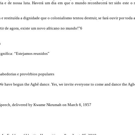
ria e de nossa luta. Haverá um dia em que o mundo reconhecerá ter sido este o 
e restituída a dignidade que o colonialismo tentou destruir, se fará ouvir por toda
tir de agora, existe um novo africano no mundo!”6
a
Significa: “Estejamos reunidos”
abedorias e provérbios populares
: “We have begun the Agbê dance. Yes, we invite everyone to come and dance the Agb
e Speech, delivered by Kwame Nkrumah on March 6, 1957