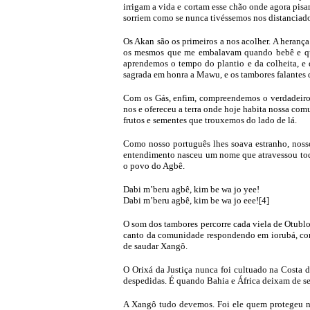
irrigam a vida e cortam esse chão onde agora pisa
sorriem como se nunca tivéssemos nos distanciad
Os Akan são os primeiros a nos acolher. A herança
os mesmos que me embalavam quando bebê e que
aprendemos o tempo do plantio e da colheita, e
sagrada em honra a Mawu, e os tambores falantes
Com os Gás, enfim, compreendemos o verdadeiro 
nos e ofereceu a terra onde hoje habita nossa com
frutos e sementes que trouxemos do lado de lá.
Como nosso português lhes soava estranho, nosso
entendimento nasceu um nome que atravessou toda
o povo do Agbê.
Dabi m’beru agbê, kim be wa jo yee!
Dabi m’beru agbê, kim be wa jo eee![4]
O som dos tambores percorre cada viela de Otublo
canto da comunidade respondendo em iorubá, como
de saudar Xangô.
O Orixá da Justiça nunca foi cultuado na Costa do
despedidas. É quando Bahia e África deixam de s
A Xangô tudo devemos. Foi ele quem protegeu no