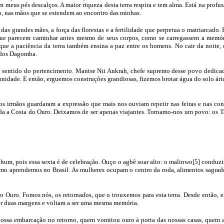
m meus pés descalços. A maior riqueza desta terra respira e tem alma. Está na prof
o, nas mãos que se estendem ao encontro das minhas.
 das grandes mães, a força das florestas e a fertilidade que perpetua o matriarcado
 parecem caminhar antes mesmo de seus corpos, como se carregassem a memória
 que a paciência da terra também ensina a paz entre os homens. No cair da noit
 dos Dagomba.
sentido do pertencimento. Mantse Nii Ankrah, chefe supremo desse povo dedicado
unidade. E então, erguemos construções grandiosas, fizemos brotar água do solo ári
s irmãos guardaram a expressão que mais nos ouviam repetir nas feiras e nas con
 a Costa do Ouro. Deixamos de ser apenas viajantes. Tornamo-nos um povo: os Tab
hum, pois essa sexta é de celebração. Ouço o agbê soar alto: o malinwo[5] conduz
 aprendemos no Brasil. As mulheres ocupam o centro da roda, alimentos sagrados
 Ouro. Fomos nós, os retornados, que o trouxemos para esta terra. Desde então, el
er duas margens e voltam a ser uma mesma memória.
ssa embarcação no retorno, quem vomitou ouro à porta das nossas casas, quem 