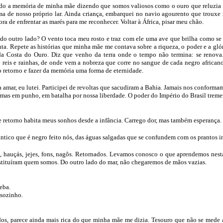
rdo a memória de minha mãe dizendo que somos valiosos como o ouro que reluzia à
ma de nosso próprio lar. Ainda criança, embarquei no navio agourento que trouxe
a de enfrentar as marés para me reconhecer. Voltar à África, pisar meu chão.
do outro lado? O vento toca meu rosto e traz com ele uma ave que brilha como se
enta. Repete as histórias que minha mãe me contava sobre a riqueza, o poder e a gló
 da Costa do Ouro. Diz que venho da terra onde o tempo não termina: se renova
reis e rainhas, de onde vem a nobreza que corre no sangue de cada negro african
do retorno e fazer da memória uma forma de eternidade.
 amar, eu lutei. Participei de revoltas que sacudiram a Bahia. Jamais nos conforma
 armas em punho, em batalha por nossa liberdade. O poder do Império do Brasil tre
 retorno habita meus sonhos desde a infância. Carrego dor, mas também esperança.
ntico que é negro feito nós, das águas salgadas que se confundem com os prantos in
 hauçás, jejes, fons, nagôs. Retornados. Levamos conosco o que aprendemos nesta te
nstituíram quem somos. Do outro lado do mar, não chegaremos de mãos vazias.
eba.
 sozinho.
os, parece ainda mais rica do que minha mãe me dizia. Tesouro que não se mede a