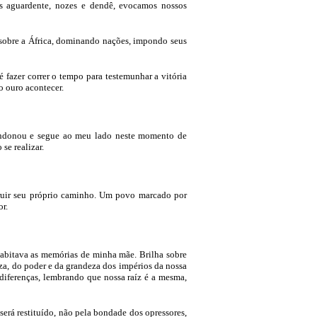
os aguardente, nozes e dendê, evocamos nossos
 sobre a África, dominando nações, impondo seus
 fazer correr o tempo para testemunhar a vitória
o ouro acontecer.
andonou e segue ao meu lado neste momento de
se realizar.
truir seu próprio caminho. Um povo marcado por
or.
abitava as memórias de minha mãe. Brilha sobre
ueza, do poder e da grandeza dos impérios da nossa
diferenças, lembrando que nossa raíz é a mesma,
erá restituído, não pela bondade dos opressores,