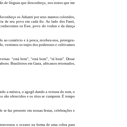
usão de línguas que desconheço, nos rostos que me
. Reconheço os Ashanti por seus mantos coloridos,
 de seu povo em cada fio. Ao lado dos Fanti,
e, conhecemos os Ewe, povo do vodun e da dança
 ao comércio e à pesca, recebeu-nos, protegeu-
do, vestimos os trajes dos poderosos e cultivamos
versas: “está bem”, “está bom”, “tá bom”. Desse
ons. Brasileiros em Gana, africanos retornados,
indo a música, o agogô dando a textura do som, o
 são oferecidos e os ritos se cumprem. É tempo
e se faz presente em nossas festas, celebrações e
atravessou o oceano na forma de uma cobra para