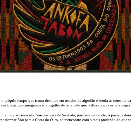
o o próprio tempo que trama destinos em tecidos de algodão e borda as cores de
obreza que carregamos e o orgulho de ter a pele que brilha como a estrela negra 
etorna para ser reescrita. Vou nas asas de Sankofa, pois sou como ele, o pássaro d
 transformar. Vou para a Costa do Ouro, ao reencontro com o mais profundo do que so