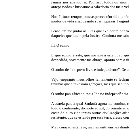
jamais nos abandonar. Por isso, todos os anos
antepassados e buscamos a sabedoria dos mais vel
Nos últimos tempos, nossas preces têm sido tamb
modos de vida e saqueando suas riquezas. Pergunt
Penso em me juntar às lutas que explodem por tod
daqueles que lutam pela Justiça. Conforta-me sabe
III. O sonho
E que sonho é este, que me une a este povo q
despedida, novamente me abraça, aponta para o fut
O sonho de “um povo livre e independente”. De u
Vejo, enquanto meus olhos lentamente se fecham
traumas que atravessam gerações, mas que são incap
O sonho pan-africano, pois “nossa independência n
A estrela para a qual Sankofa agora me conduz, 
todo o continente, do norte ao sul, do oriente ao 
costa do ouro e de tantas outras civilizações a
resistente, que se estende por essa terra, cresce c
Meu coração está leve, meu espírito em paz diant