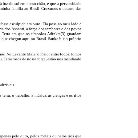
 luz do sol em nosso chão, e que a perversidade
 minha família ao Brasil. Cruzamos o oceano das
 fosse esculpida em ouro. Ela posa ao meu lado e
ria dos Ashanti, a força dos tambores e dos povos
. Terra em que os símbolos Adinkra[3] guardam
o que chegou aqui no Brasil. Sankofa é o próprio
mos. No Levante Malê, o maior entre todos, fomos
meu. Temerosos de nossa força, estão nos mandando
dizíveis.
rra: o trabalho, a música, as crenças e os ritos
penas pelo ouro, pelos metais ou pelos rios que