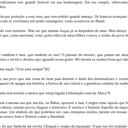
 realizamos este grande festival em sua homenagem. Em seu templo, oferecem
hos.
ém por proteção a essa terra, que tem sofrido grande ameaça. Os brancos avançam
o-me se viveremos sob poder estrangeiro, como aconteceu no Brasil.
o esse território. Mas sei que minhas forças já se despedem de mim. Meu desejo é
r que, como ancestral, verei, pelos olhos de meus filhos e netos, o sonho do povo d
ue também é meu, que também eu sou? O pássaro do retorno, que jamais me ab
uro e revela o destino que aguarda nossa gente. Me mostra os sonhos bons que irão 
ma nação “livre para sempre”[6].
, um povo que não cessa de lutar para destruir o fardo dos dominadores e cons
azes de apagar sua história, a beleza de sua cultura e a grandeza criadora do tamb
ão tem sentido a menos que esteja ligada à libertação total da África”6.
com a mesma asa que um dia, na Bahia, apontou o mar, é negra como aquela que h
ocidente, unindo povos, línguas e territórios. É estrela e é bússola. Espelho da riq
fricanas. Um símbolo do que podemos ser, caso estejamos unidos, mesmo em nossas 
omo tronco forte e floresce como a liberdade.
e do que Sankofa me revela. Chegará o tempo da reparação. O que nos foi roubado s