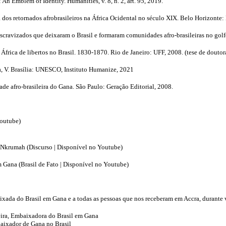
 Emblem of Identity. Humanities, v. 8, n. 2, art. 95, 2019.
dos retornados afrobrasileiros na África Ocidental no século XIX. Belo Horizonte:
-escravizados que deixaram o Brasil e formaram comunidades afro-brasileiras no gol
África de libertos no Brasil. 1830-1870. Rio de Janeiro: UFF, 2008. (tese de douto
ica, V. Brasília: UNESCO, Instituto Humanize, 2021
e afro-brasileira do Gana. São Paulo: Geração Editorial, 2008.
outube)
Nkrumah (Discurso | Disponível no Youtube)
 Gana (Brasil de Fato | Disponível no Youtube)
ixada do Brasil em Gana e a todas as pessoas que nos receberam em Accra, durante 
ira, Embaixadora do Brasil em Gana
aixador de Gana no Brasil