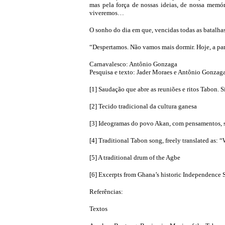
mas pela força de nossas ideias, de nossa memó
viveremos…
O sonho do dia em que, vencidas todas as batalhas 
“Despertamos. Não vamos mais dormir. Hoje, a par
Carnavalesco: Antônio Gonzaga
Pesquisa e texto: Jader Moraes e Antônio Gonzag
[1] Saudação que abre as reuniões e ritos Tabon. 
[2] Tecido tradicional da cultura ganesa
[3] Ideogramas do povo Akan, com pensamentos, s
[4] Traditional Tabon song, freely translated as
[5] A traditional drum of the Agbe
[6] Excerpts from Ghana’s historic Independenc
Referências:
Textos