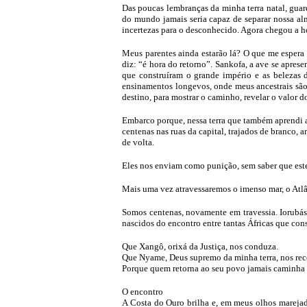
Das poucas lembranças da minha terra natal, gua
do mundo jamais seria capaz de separar nossa al
incertezas para o desconhecido. Agora chegou a hor
Meus parentes ainda estarão lá? O que me espera 
diz: “é hora do retorno”. Sankofa, a ave se apres
que construíram o grande império e as belezas
ensinamentos longevos, onde meus ancestrais são 
destino, para mostrar o caminho, revelar o valor 
Embarco porque, nessa terra que também aprendi a
centenas nas ruas da capital, trajados de branco,
de volta.
Eles nos enviam como punição, sem saber que este
Mais uma vez atravessaremos o imenso mar, o Atlâ
Somos centenas, novamente em travessia. Iorubás,
nascidos do encontro entre tantas Áfricas que co
Que Xangô, orixá da Justiça, nos conduza.
Que Nyame, Deus supremo da minha terra, nos rec
Porque quem retorna ao seu povo jamais caminha
O encontro
A Costa do Ouro brilha e, em meus olhos marejad