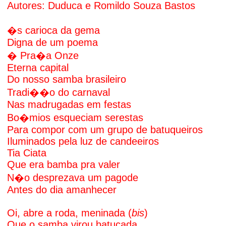
Autores: Duduca e Romildo Souza Bastos
�s carioca da gema
Digna de um poema
� Pra�a Onze
Eterna capital
Do nosso samba brasileiro
Tradi��o do carnaval
Nas madrugadas em festas
Bo�mios esqueciam serestas
Para compor com um grupo de batuqueiros
Iluminados pela luz de candeeiros
Tia Ciata
Que era bamba pra valer
N�o desprezava um pagode
Antes do dia amanhecer
Oi, abre a roda, meninada (
bis
)
Que o samba virou batucada