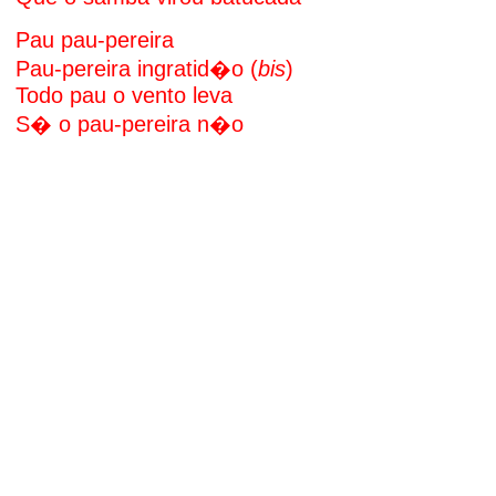
Pau pau-pereira
Pau-pereira ingratid�o (
bis
)
Todo pau o vento leva
S� o pau-pereira n�o