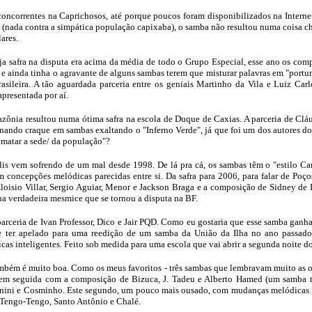
oncorrentes na Caprichosos, até porque poucos foram disponibilizados na Intern
(nada contra a simpática população capixaba), o samba não resultou numa coisa chat
ares.
ja safra na disputa era acima da média de todo o Grupo Especial, esse ano os co
 e ainda tinha o agravante de alguns sambas terem que misturar palavras em "port
brasileira. A tão aguardada parceria entre os geniais Martinho da Vila e Luiz C
presentada por aí.
mazônia resultou numa ótima safra na escola de Duque de Caxias. A parceria de Clá
rnando craque em sambas exaltando o "Inferno Verde", já que foi um dos autores d
matar a sede/ da população"?
olis vem sofrendo de um mal desde 1998. De lá pra cá, os sambas têm o "estilo Caru
concepções melódicas parecidas entre si. Da safra para 2006, para falar de Poç
loisio Villar, Sergio Aguiar, Menor e Jackson Braga e a composição de Sidney de
a verdadeira mesmice que se tornou a disputa na BF.
parceria de Ivan Professor, Dico e Jair PQD. Como eu gostaria que esse samba ganh
de ter apelado para uma reedição de um samba da União da Ilha no ano passad
cas inteligentes. Feito sob medida para uma escola que vai abrir a segunda noite do
também é muito boa. Como os meus favoritos - três sambas que lembravam muito as ob
ogo em seguida com a composição de Bizuca, J. Tadeu e Alberto Hamed (um samba
nini e Cosminho. Este segundo, um pouco mais ousado, com mudanças melódicas in
 Tengo-Tengo, Santo Antônio e Chalé.