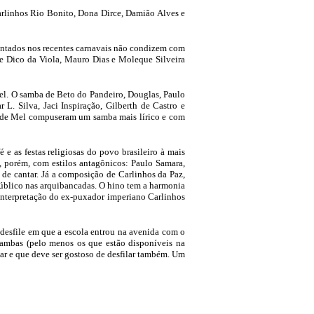
arlinhos Rio Bonito, Dona Dirce, Damião Alves e
entados nos recentes carnavais não condizem com
a de Dico da Viola, Mauro Dias e Moleque Silveira
orel. O samba de Beto do Pandeiro, Douglas, Paulo
L. Silva, Jaci Inspiração, Gilberth de Castro e
a de Mel compuseram um samba mais lírico e com
e as festas religiosas do povo brasileiro à mais
os, porém, com estilos antagônicos: Paulo Samara,
 de cantar. Já a composição de Carlinhos da Paz,
úblico nas arquibancadas. O hino tem a harmonia
 interpretação do ex-puxador imperiano Carlinhos
 desfile em que a escola entrou na avenida com o
sambas (pelo menos os que estão disponíveis na
ar e que deve ser gostoso de desfilar também. Um