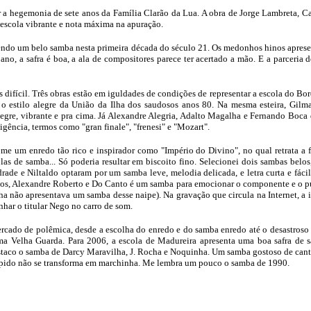
r a hegemonia de sete anos da Família Clarão da Lua. A obra de Jorge Lambreta, C
escola vibrante e nota máxima na apuração.
vendo um belo samba nesta primeira década do século 21. Os medonhos hinos apres
 ano, a safra é boa, a ala de compositores parece ter acertado a mão. E a parceri
s difícil. Três obras estão em iguldades de condições de representar a escola do B
estilo alegre da União da Ilha dos saudosos anos 80. Na mesma esteira, Gilmar 
gre, vibrante e pra cima. Já Alexandre Alegria, Adalto Magalha e Fernando Boc
ligência, termos como "gran finale", "frenesi" e "Mozart".
me um enredo tão rico e inspirador como "Império do Divino", no qual retrata a fé 
colas de samba... Só poderia resultar em biscoito fino. Selecionei dois sambas bel
ade e Niltaldo optaram por um samba leve, melodia delicada, e letra curta e fácil
los, Alexandre Roberto e Do Canto é um samba para emocionar o componente e o p
ha não apresentava um samba desse naipe). Na gravação que circula na Internet, a
har o titular Nego no carro de som.
ercado de polêmica, desde a escolha do enredo e do samba enredo até o desastroso
ima Velha Guarda. Para 2006, a escola de Madureira apresenta uma boa safra de 
 destaco o samba de Darcy Maravilha, J. Rocha e Noquinha. Um samba gostoso de cant
ido não se transforma em marchinha. Me lembra um pouco o samba de 1990.