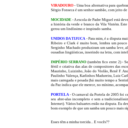
VIRADOURO
- Uma boa alternativa para quebra
Sérgio Fonseca é um senhor sambão, com jeito de 
MOCIDADE
- A escola de Padre Miguel está de
a história da verde e branco da Vila Vintém. Este
gerou um lindíssimo e inspirado samba.
UNIDOS DA TIJUCA
- Para mim, é a disputa mai
Ribeiro e Clark é muito bom, lembra um pouco o 
Serginho Machado produziram um samba leve, ale
ousadias lingüísticas, inserindo na letra, com inte
IMPÉRIO SERRANO
(também fico entre 2) - So
fértil e criativa das alas de compositores das es
Maurinho, Luizinho, João do Violão, Renê F. Andr
Paulinho Valença, Karlinhos Madureira, Luiz Car
mais carregada e pesada (há muito tempo a Serrin
da Paz indica que ele merece, no mínimo, acompan
PORTELA
- O carnaval da Portela de 2005 foi c
seu abre-alas incompleto e sem a tradicionalíss
Internet). Vários baluartes estão na disputa. Eu
bom exemplo de que um samba um pouco mais ráp
Esses têm a minha torcida... E vocês??