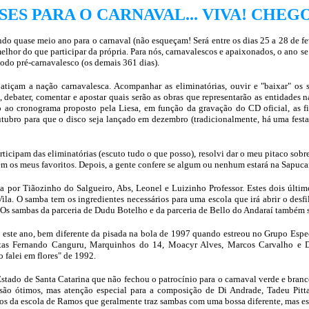
SES PARA O CARNAVAL... VIVA! CHEG
o quase meio ano para o carnaval (não esqueçam! Será entre os dias 25 a 28 de fev
melhor do que participar da própria. Para nós, carnavalescos e apaixonados, o ano s
ríodo pré-carnavalesco (os demais 361 dias).
içam a nação carnavalesca. Acompanhar as eliminatórias, ouvir e "baixar" os sa
, debater, comentar e apostar quais serão as obras que representarão as entidades 
o ao cronograma proposto pela Liesa, em função da gravação do CD oficial, as f
utubro para que o disco seja lançado em dezembro (tradicionalmente, há uma fes
cipam das eliminatórias (escuto tudo o que posso), resolvi dar o meu pitaco sobre
bém os meus favoritos. Depois, a gente confere se algum ou nenhum estará na Sapuca
da por Tiãozinho do Salgueiro, Abs, Leonel e Luizinho Professor. Estes dois últ
la. O samba tem os ingredientes necessários para uma escola que irá abrir o desfi
 Os sambas da parceria de Dudu Botelho e da parceria de Bello do Andaraí também 
 este ano, bem diferente da pisada na bola de 1997 quando estreou no Grupo Espe
as Fernando Canguru, Marquinhos do 14, Moacyr Alves, Marcos Carvalho e Den
 falei em flores" de 1992.
tado de Santa Catarina que não fechou o patrocínio para o carnaval verde e branc
 são ótimos, mas atenção especial para a composição de Di Andrade, Tadeu Pitt
os da escola de Ramos que geralmente traz sambas com uma bossa diferente, mas esse