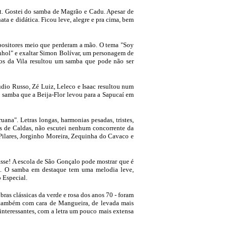
et. Gostei do samba de Magrão e Cadu. Apesar de
a e didática. Ficou leve, alegre e pra cima, bem
mpositores meio que perderam a mão. O tema "Soy
unhol" e exaltar Simon Bolívar, um personagem de
arlos da Vila resultou um samba que pode não ser
udio Russo, Zé Luiz, Leleco e Isaac resultou num
o samba que a Beija-Flor levou para a Sapucaí em
ana". Letras longas, harmonias pesadas, tristes,
os de Caldas, não escutei nenhum concorrente da
 Pilares, Jorginho Moreira, Zequinha do Cavaco e
asse! A escola de São Gonçalo pode mostrar que é
o. O samba em destaque tem uma melodia leve,
 Especial.
ras clássicas da verde e rosa dos anos 70 - foram
 também com cara de Mangueira, de levada mais
teressantes, com a letra um pouco mais extensa