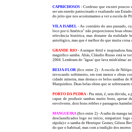
CAPRICHOSOS
- Confesso que escutei poucos c
ser um enredo patrocinado e exaltando um Estado 
do jeito que nos acostumamos a ver a escola de Pil
VILA ISABEL
- Ao contrário do ano passado, cu
loco por ti América" não proporcionou boas obras
relevância histórica, mas distante da realidade 
antológico, mas que é melhor do que muita coisa a
GRANDE
RIO
- A sempre fértil e inspiradora A
magnífico samba. Aliás, Cláudio Russo está se to
2004. Lembram do "água/ que lava minh'alma/ ao 
BEIJA-FLOR
(fico entre 2) - A escola de Nilóp
invocando sofrimento, em tom menor e obras com 
cidade mineira, mas destaco os belos sambas de A
Marquinhos. Duas belas obras que se sobressaem n
PORTO DA PEDRA
- Pra mim, é, sem dúvida, a 
capaz de produzir sambas muito bons, apesar 
envolvente, dois bons refrões e passagens harmôni
MANGUEIRA
(fico entre 2) - A safra da manga 
desclassificados logo no início, simpatizei l
rápida) e o samba de Henrique Gomes, Gilson Ber
do que o habitual, mas com a tradição dos morros