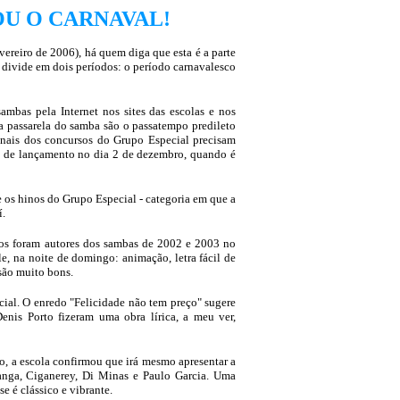
OU O CARNAVAL!
ereiro de 2006), há quem diga que esta é a parte
e divide em dois períodos: o período carnavalesco
mbas pela Internet nos sites das escolas e nos
na passarela do samba são o passatempo predileto
inais dos concursos do Grupo Especial precisam
ta de lançamento no dia 2 de dezembro, quando é
 os hinos do Grupo Especial - categoria em que a
í.
imos foram autores dos sambas de 2002 e 2003 no
le, na noite de domingo: animação, letra fácil de
são muito bons.
cial. O enredo "Felicidade não tem preço" sugere
is Porto fizeram uma obra lírica, a meu ver,
o, a escola confirmou que irá mesmo apresentar a
anga, Ciganerey, Di Minas e Paulo Garcia. Uma
 é clássico e vibrante.