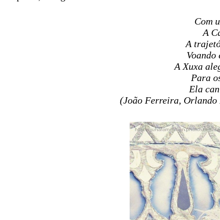
Com u
A C
A trajet
Voando 
A Xuxa ale
Para os
Ela can
(João Ferreira, Orlando