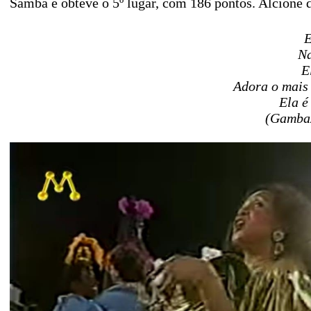
Samba e obteve o 5º lugar, com 186 pontos. Alcione de
E
Na
E
Adora o mais 
Ela é
(Gambaz