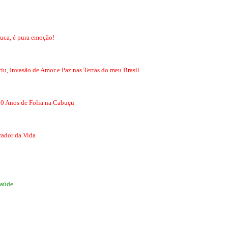
juca, é pura emoção!
u, Invasão de Amor e Paz nas Terras do meu Brasil
20 Anos de Folia na Cabuçu
rador da Vida
Saúde