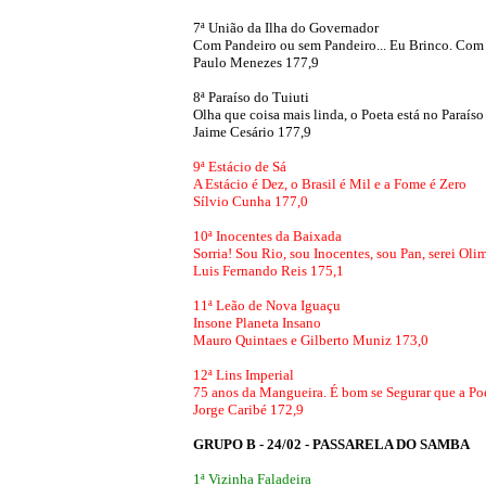
7ª União da Ilha do Governador
Com Pandeiro ou sem Pandeiro... Eu Brinco. Com 
Paulo Menezes 177,9
8ª Paraíso do Tuiuti
Olha que coisa mais linda, o Poeta está no Paraíso
Jaime Cesário 177,9
9ª Estácio de Sá
A Estácio é Dez, o Brasil é Mil e a Fome é Zero
Sílvio Cunha 177,0
10ª Inocentes da Baixada
Sorria! Sou Rio, sou Inocentes, sou Pan, serei Oli
Luis Fernando Reis 175,1
11ª Leão de Nova Iguaçu
Insone Planeta Insano
Mauro Quintaes e Gilberto Muniz 173,0
12ª Lins Imperial
75 anos da Mangueira. É bom se Segurar que a Poe
Jorge Caribé 172,9
GRUPO B - 24/02 - PASSARELA DO SAMBA
1ª Vizinha Faladeira