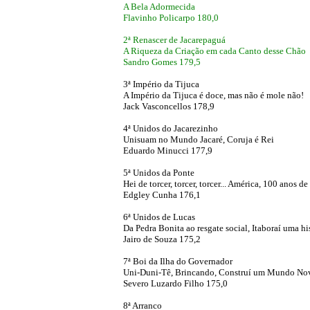
A Bela Adormecida
Flavinho Policarpo 180,0
2ª Renascer de Jacarepaguá
A Riqueza da Criação em cada Canto desse Chão
Sandro Gomes 179,5
3ª Império da Tijuca
A Império da Tijuca é doce, mas não é mole não!
Jack Vasconcellos 178,9
4ª Unidos do Jacarezinho
Unisuam no Mundo Jacaré, Coruja é Rei
Eduardo Minucci 177,9
5ª Unidos da Ponte
Hei de torcer, torcer, torcer... América, 100 anos d
Edgley Cunha 176,1
6ª Unidos de Lucas
Da Pedra Bonita ao resgate social, Itaboraí uma hi
Jairo de Souza 175,2
7ª Boi da Ilha do Governador
Uni-Duni-Tê, Brincando, Construí um Mundo Nov
Severo Luzardo Filho 175,0
8ª Arranco