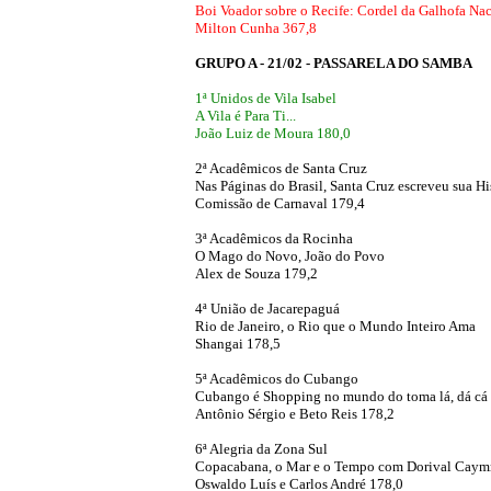
Boi Voador sobre o Recife: Cordel da Galhofa Na
Milton Cunha 367,8
GRUPO A - 21/02 - PASSARELA DO SAMBA
1ª Unidos de Vila Isabel
A Vila é Para Ti...
João Luiz de Moura 180,0
2ª Acadêmicos de Santa Cruz
Nas Páginas do Brasil, Santa Cruz escreveu sua Hi
Comissão de Carnaval 179,4
3ª Acadêmicos da Rocinha
O Mago do Novo, João do Povo
Alex de Souza 179,2
4ª União de Jacarepaguá
Rio de Janeiro, o Rio que o Mundo Inteiro Ama
Shangai 178,5
5ª Acadêmicos do Cubango
Cubango é Shopping no mundo do toma lá, dá cá
Antônio Sérgio e Beto Reis 178,2
6ª Alegria da Zona Sul
Copacabana, o Mar e o Tempo com Dorival Cay
Oswaldo Luís e Carlos André 178,0