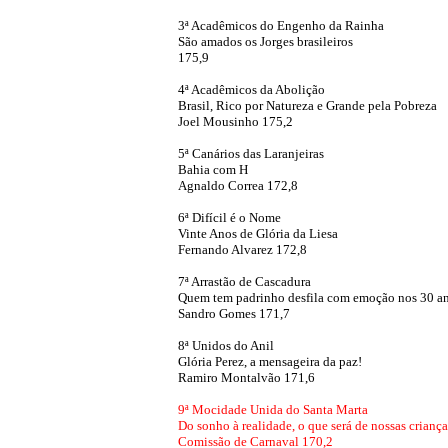
3ª Acadêmicos do Engenho da Rainha
São amados os Jorges brasileiros
175,9
4ª Acadêmicos da Abolição
Brasil, Rico por Natureza e Grande pela Pobreza
Joel Mousinho 175,2
5ª Canários das Laranjeiras
Bahia com H
Agnaldo Correa 172,8
6ª Difícil é o Nome
Vinte Anos de Glória da Liesa
Fernando Alvarez 172,8
7ª Arrastão de Cascadura
Quem tem padrinho desfila com emoção nos 30 an
Sandro Gomes 171,7
8ª Unidos do Anil
Glória Perez, a mensageira da paz!
Ramiro Montalvão 171,6
9ª Mocidade Unida do Santa Marta
Do sonho à realidade, o que será de nossas criança
Comissão de Carnaval 170,2