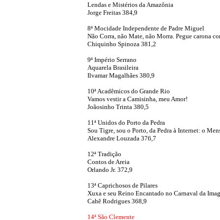
Lendas e Mistérios da Amazônia
Jorge Freitas 384,9
8ª Mocidade Independente de Padre Miguel
Não Corra, não Mate, não Morra. Pegue carona c
Chiquinho Spinoza 381,2
9ª Império Serrano
Aquarela Brasileira
Ilvamar Magalhães 380,9
10ª Acadêmicos do Grande Rio
Vamos vestir a Camisinha, meu Amor!
Joãosinho Trinta 380,5
11ª Unidos do Porto da Pedra
Sou Tigre, sou o Porto, da Pedra à Internet: o Men
Alexandre Louzada 376,7
12ª Tradição
Contos de Areia
Orlando Jr. 372,9
13ª Caprichosos de Pilares
Xuxa e seu Reino Encantado no Carnaval da Ima
Cahê Rodrigues 368,9
14ª São Clemente