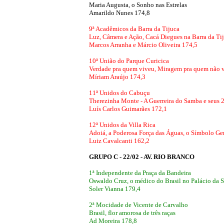
Maria Augusta, o Sonho nas Estrelas
Amarildo Nunes 174,8
9ª Acadêmicos da Barra da Tijuca
Luz, Câmera e Ação, Cacá Diegues na Barra da Ti
Marcos Arranha e Márcio Oliveira 174,5
10ª União do Parque Curicica
Verdade pra quem viveu, Miragem pra quem não vi
Míriam Araújo 174,3
11ª Unidos do Cabuçu
Therezinha Monte - A Guerreira do Samba e seus 
Luís Carlos Guimarães 172,1
12ª Unidos da Villa Rica
Adoiá, a Poderosa Força das Águas, o Símbolo Ge
Luiz Cavalcanti 162,2
GRUPO C - 22/02 - AV. RIO BRANCO
1ª Independente da Praça da Bandeira
Oswaldo Cruz, o médico do Brasil no Palácio da 
Soler Vianna 179,4
2ª Mocidade de Vicente de Carvalho
Brasil, flor amorosa de três raças
Ad Moreira 178,8