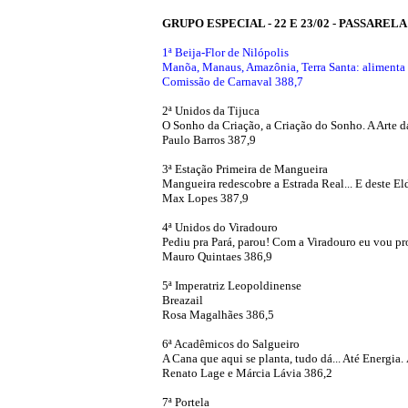
GRUPO ESPECIAL - 22 E 23/02 - PASSAREL
1ª Beija-Flor de Nilópolis
Manõa, Manaus, Amazônia, Terra Santa: alimenta o
Comissão de Carnaval 388,7
2ª Unidos da Tijuca
O Sonho da Criação, a Criação do Sonho. A Arte 
Paulo Barros 387,9
3ª Estação Primeira de Mangueira
Mangueira redescobre a Estrada Real... E deste El
Max Lopes 387,9
4ª Unidos do Viradouro
Pediu pra Pará, parou! Com a Viradouro eu vou pr
Mauro Quintaes 386,9
5ª Imperatriz Leopoldinense
Breazail
Rosa Magalhães 386,5
6ª Acadêmicos do Salgueiro
A Cana que aqui se planta, tudo dá... Até Energia
Renato Lage e Márcia Lávia 386,2
7ª Portela