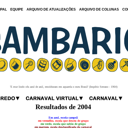
IPAL
EQUIPE
ARQUIVO DE ATUALIZAÇÕES
ARQUIVO DE COLUNAS
CO
'E esse lindo céu azul de anil, emolduram em aquarela o meu Brasil' (Império Serrano - 1964)
Resultados de 2004
Em azul, escola campeã
em vermelho, escola que desceu de grupo
em verde, escola que subiu de grupo
em marrom, escola desclassificada do carnaval