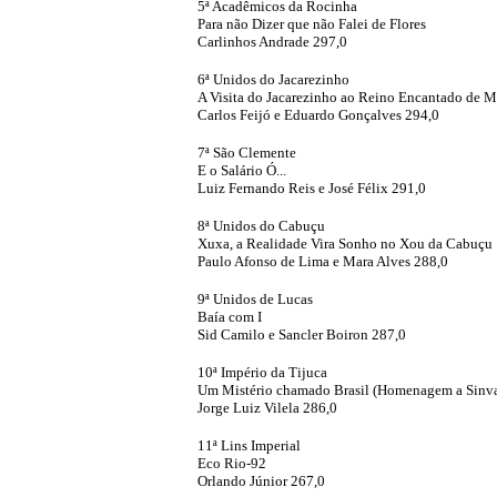
5ª Acadêmicos da Rocinha
Para não Dizer que não Falei de Flores
Carlinhos Andrade 297,0
6ª Unidos do Jacarezinho
A Visita do Jacarezinho ao Reino Encantado de 
Carlos Feijó e Eduardo Gonçalves 294,0
7ª São Clemente
E o Salário Ó...
Luiz Fernando Reis e José Félix 291,0
8ª Unidos do Cabuçu
Xuxa, a Realidade Vira Sonho no Xou da Cabuçu
Paulo Afonso de Lima e Mara Alves 288,0
9ª Unidos de Lucas
Baía com I
Sid Camilo e Sancler Boiron 287,0
10ª Império da Tijuca
Um Mistério chamado Brasil (Homenagem a Sinva
Jorge Luiz Vilela 286,0
11ª Lins Imperial
Eco Rio-92
Orlando Júnior 267,0