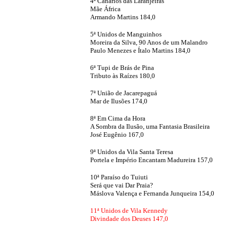
4ª Canários das Laranjeiras
Mãe África
Armando Martins 184,0
5ª Unidos de Manguinhos
Moreira da Silva, 90 Anos de um Malandro
Paulo Menezes e Ítalo Martins 184,0
6ª Tupi de Brás de Pina
Tributo às Raízes 180,0
7ª União de Jacarepaguá
Mar de Ilusões 174,0
8ª Em Cima da Hora
A Sombra da Ilusão, uma Fantasia Brasileira
José Eugênio 167,0
9ª Unidos da Vila Santa Teresa
Portela e Império Encantam Madureira 157,0
10ª Paraíso do Tuiuti
Será que vai Dar Praia?
Máslova Valença e Fernanda Junqueira 154,0
11ª Unidos de Vila Kennedy
Divindade dos Deuses 147,0