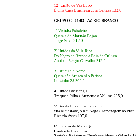
12ª União de Vaz Lobo
É uma Casa Brasileira com Certeza 132,0
GRUPO C - 01/03 - AV. RIO BRANCO
1ª Vizinha Faladeira
Quem é do Mar não Enjoa
Jorge Nova 212,0
2ª Unidos da Villa Rica
Do Negro ao Branco à Raiz da Cultura
Antônio Sérgio Carvalho 212,0
3ª Difícil é o Nome
Quem não Arrisca não Petisca
Luizinho 28 206,0
4ª Unidos de Bangu
Troque a Pilha e Aumente o Volume 205,0
5ª Boi da Ilha do Governador
Sua Majestade, o Rei Nagô (Homenagem ao Prof. 
Ricardo Ayres 197,0
6ª Império do Marangá
Cinderela Brasileira
Zezinho Rodrigues, Humberto Abreu e Orlando Jú