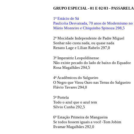
GRUPO ESPECIAL - 01 E 02/03 - PASSAREL
1ª Estácio de Sá
Paulicéia Desvairada, 70 anos de Modernismo no 
Mário Monteiro e Chiquinho Spinoza 298,5
2ª Mocidade Independente de Padre Miguel
Sonhar não custa nada, ou quase nada
Renato Lage e Lílian Rabelo 297,0
3ª Imperatriz Leopoldinense
Não existe pecado do lado de baixo do Equador
Rosa Magalhães 294,5
4ª Acadêmicos do Salgueiro
O Negro que Virou Ouro nas Terras do Salgueiro
Flávio Tavares 294,0
5ª Portela
Todo o azul que o azul tem
Sílvio Cunha 292,5
6ª Estação Primeira de Mangueira
Se todos fossem iguais a você -Tom Jobim
Ilvamar Magalhães 292,0