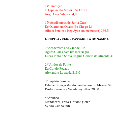
14ª Tradição
O Espetáculo Maior... As Flores
Jorge Luiz Vilela 264,0
15ª Acadêmicos de Santa Cruz
De Quatro em Quatro Eu Chego Lá
Albeci Pereira e Ney Ayan (in memorian) 236,5
GRUPO A - 29/02 - PASSARELA DO SAMBA
1ª Acadêmicos do Grande Rio
Águas Claras para um Rei Negro
Lucas Pinto e Sonia Regina Correia de Almeida 3
2ª Unidos da Ponte
Da Cor do Pecado
Alexandre Louzada 313,0
3ª Império Serrano
Fala Serrinha, a Voz do Samba Sou Eu Mesmo Si
Paulo Resende e Wanderley Silva 298,0
4ª Arranco
Mandacaru, Fruta-Flor do Querer
Sylvio Cunha 298,0