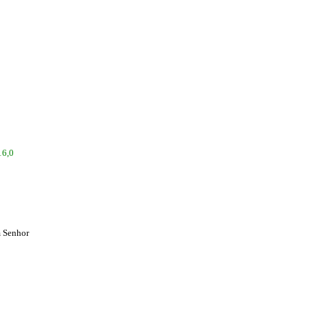
16,0
m Senhor