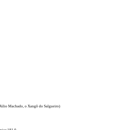
Júlio Machado, o Xangô do Salgueiro)
nior 181,0