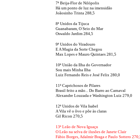
7ª Beija-Flor de Nilópolis
Há um ponto de luz na imensidão
Joãosinho Trinta 288,5
8ª Unidos da Tijuca
Guanabaram, O Seio do Mar
Oswaldo Jardim 284,5
9ª Unidos do Viradouro
E A Magia da Sorte Chegou
Max Lopes e Mauro Quintaes 281,5
10ª União da Ilha do Governador
Sou mais Minha Ilha
Luiz Fernando Reis e José Felix 280,0
11ª Caprichosos de Pilares
Brasil feito a mão... Do Barro ao Carnaval
Alexandre Louzada e Washington Luiz 279,0
12ª Unidos de Vila Isabel
A Vila vê o ôvo e põe às claras
Gil Ricon 270,5
13ª Leão de Nova Iguaçu
O Leão na selva de ilusões de Janete Clair
Fábio Borges, Adalmir Braga e Paulo Sottero 270,