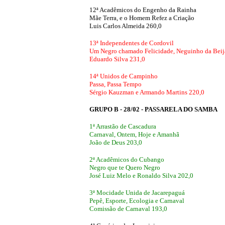
12ª Acadêmicos do Engenho da Rainha
Mãe Terra, e o Homem Refez a Criação
Luis Carlos Almeida 260,0
13ª Independentes de Cordovil
Um Negro chamado Felicidade, Neguinho da Beij
Eduardo Silva 231,0
14ª Unidos de Campinho
Passa, Passa Tempo
Sérgio Kauzman e Armando Martins 220,0
GRUPO B - 28/02 - PASSARELA DO SAMBA
1ª Arrastão de Cascadura
Carnaval, Ontem, Hoje e Amanhã
João de Deus 203,0
2ª Acadêmicos do Cubango
Negro que te Quero Negro
José Luiz Melo e Ronaldo Silva 202,0
3ª Mocidade Unida de Jacarepaguá
Pepê, Esporte, Ecologia e Carnaval
Comissão de Carnaval 193,0