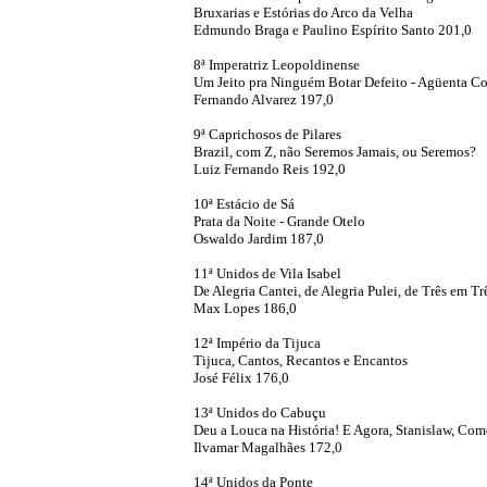
Bruxarias e Estórias do Arco da Velha
Edmundo Braga e Paulino Espírito Santo 201,0
8ª Imperatriz Leopoldinense
Um Jeito pra Ninguém Botar Defeito - Agüenta C
Fernando Alvarez 197,0
9ª Caprichosos de Pilares
Brazil, com Z, não Seremos Jamais, ou Seremos?
Luiz Fernando Reis 192,0
10ª Estácio de Sá
Prata da Noite - Grande Otelo
Oswaldo Jardim 187,0
11ª Unidos de Vila Isabel
De Alegria Cantei, de Alegria Pulei, de Três em 
Max Lopes 186,0
12ª Império da Tijuca
Tijuca, Cantos, Recantos e Encantos
José Félix 176,0
13ª Unidos do Cabuçu
Deu a Louca na História! E Agora, Stanislaw, Com
Ilvamar Magalhães 172,0
14ª Unidos da Ponte