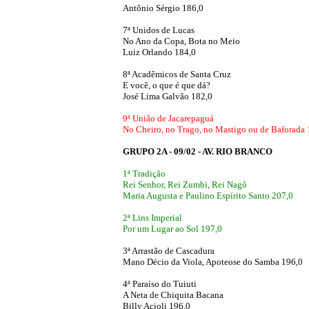
Antônio Sérgio 186,0
7ª Unidos de Lucas
No Ano da Copa, Bota no Meio
Luiz Orlando 184,0
8ª Acadêmicos de Santa Cruz
E você, o que é que dá?
José Lima Galvão 182,0
9ª União de Jacarepaguá
No Cheiro, no Trago, no Mastigo ou de Baforada 
GRUPO 2A - 09/02 - AV. RIO BRANCO
1ª Tradição
Rei Senhor, Rei Zumbi, Rei Nagô
Maria Augusta e Paulino Espírito Santo 207,0
2ª Lins Imperial
Por um Lugar ao Sol 197,0
3ª Arrastão de Cascadura
Mano Décio da Viola, Apoteose do Samba 196,0
4ª Paraíso do Tuiuti
A Neta de Chiquita Bacana
Billy Acioli 196,0