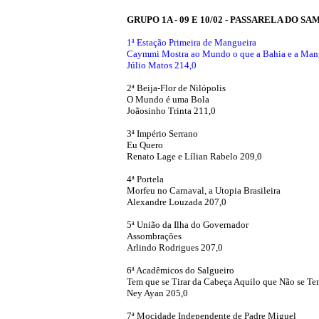
GRUPO 1A - 09 E 10/02 - PASSARELA DO SA
1ª Estação Primeira de Mangueira
Caymmi Mostra ao Mundo o que a Bahia e a Man
Júlio Matos 214,0
2ª Beija-Flor de Nilópolis
O Mundo é uma Bola
Joãosinho Trinta 211,0
3ª Império Serrano
Eu Quero
Renato Lage e Lílian Rabelo 209,0
4ª Portela
Morfeu no Carnaval, a Utopia Brasileira
Alexandre Louzada 207,0
5ª União da Ilha do Governador
Assombrações
Arlindo Rodrigues 207,0
6ª Acadêmicos do Salgueiro
Tem que se Tirar da Cabeça Aquilo que Não se Te
Ney Ayan 205,0
7ª Mocidade Independente de Padre Miguel