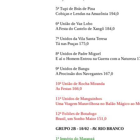
5ª Tupi de Brás de Pina
Cobiças e Lendas na Amazônia 194,0
6ª União de Vaz Lobo
A Festa do Castelo de Xangô 184,0
7ª Unidos da Vila Santa Teresa
Tá nas Praças 175,0
8ª Unidos de Padre Miguel
E aí o Homem Entrou na Guerra com a Natureza 1
9ª Unidos de Bangu
A Procissão dos Navegantes 167,0
10ª União de Rocha Miranda
As Festas 166,0
11ª Unidos de Manguinhos
Uma Viagem Maravilhosa no Balão Mágico ao Mu
12ª Foliões de Botafogo
Brasil, um Sonho Maior 151,0
GRUPO 2B - 10/02 - AV. RIO BRANCO
1ª Império do Marangá