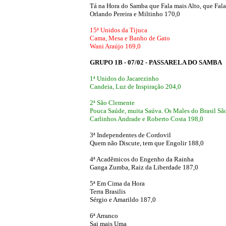
Tá na Hora do Samba que Fala mais Alto, que Fala
Orlando Pereira e Miltinho 170,0
15ª Unidos da Tijuca
Cama, Mesa e Banho de Gato
Wani Araújo 169,0
GRUPO 1B - 07/02 - PASSARELA DO SAMBA
1ª Unidos do Jacarezinho
Candeia, Luz de Inspiração 204,0
2ª São Clemente
Pouca Saúde, muita Saúva. Os Males do Brasil Sã
Carlinhos Andrade e Roberto Costa 198,0
3ª Independentes de Cordovil
Quem não Discute, tem que Engolir 188,0
4ª Acadêmicos do Engenho da Rainha
Ganga Zumba, Raiz da Liberdade 187,0
5ª Em Cima da Hora
Terra Brasilis
Sérgio e Amarildo 187,0
6ª Arranco
Sai mais Uma