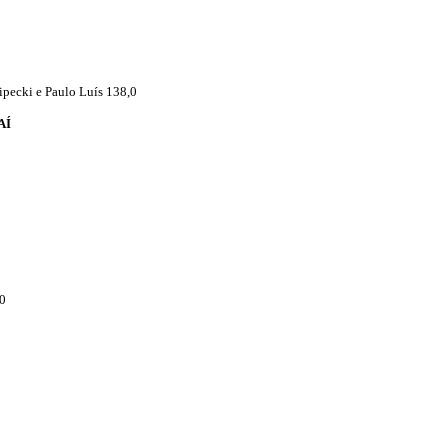
ipecki e Paulo Luís 138,0
AÍ
,0