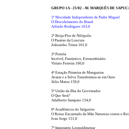
GRUPO 1A - 25/02 - AV. MARQUÊS DE SAPUC
1ª Mocidade Independente de Padre Miguel
O Descobrimento do Brasil
Arlindo Rodrigues 163,0
2ª Beija-Flor de Nilópolis
O Paraíso da Loucura
Joãosinho Trinta 161,0
3ª Portela
Incrível, Fantástico, Extraordinário
Viriato Ferreira 160,0
4ª Estação Primeira de Mangueira
Avatar e a Selva Transformou-se em Ouro
Júlio Matos 159,0
5ª União da Ilha do Governador
O Que Será?
Adalberto Sampaio 154,0
6ª Acadêmicos do Salgueiro
O Reino Encantado da Mãe Natureza contra o Re
Ivan Jorge 151,0
7ª Imperatriz Leopoldinense