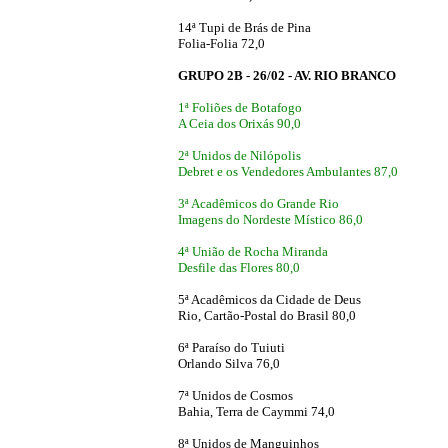
14ª Tupi de Brás de Pina
Folia-Folia 72,0
GRUPO 2B - 26/02 - AV. RIO BRANCO
1ª Foliões de Botafogo
A Ceia dos Orixás 90,0
2ª Unidos de Nilópolis
Debret e os Vendedores Ambulantes 87,0
3ª Acadêmicos do Grande Rio
Imagens do Nordeste Místico 86,0
4ª União de Rocha Miranda
Desfile das Flores 80,0
5ª Acadêmicos da Cidade de Deus
Rio, Cartão-Postal do Brasil 80,0
6ª Paraíso do Tuiuti
Orlando Silva 76,0
7ª Unidos de Cosmos
Bahia, Terra de Caymmi 74,0
8ª Unidos de Manguinhos