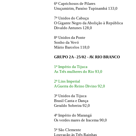
6ª Caprichosos de Pilares
Uruçumirim, Paraíso Tupinambá 133,0
7ª Unidos do Cabuçu
O Gigante Negro da Abolição à República
Divaldo Antunes 128,0
8ª Unidos da Ponte
Sonho da Vovó
Mário Barcelos 118,0
GRUPO 2A - 25/02 - AV. RIO BRANCO
1ª Império da Tijuca
As Três mulheres do Rio 93,0
2ª Lins Imperial
A Guerra do Reino Divino 92,0
3ª Unidos da Tijuca
Brasil Canta e Dança
Geraldo Sobreira 92,0
4ª Império do Marangá
Os verdes mares de Iracema 90,0
5ª São Clemente
Louvação às Três Rainhas