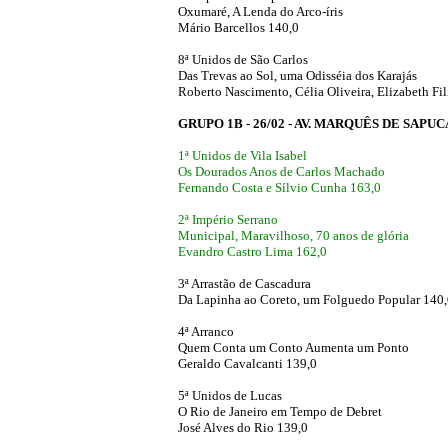
Oxumaré, A Lenda do Arco-íris
Mário Barcellos 140,0
8ª Unidos de São Carlos
Das Trevas ao Sol, uma Odisséia dos Karajás
Roberto Nascimento, Célia Oliveira, Elizabeth Fil
GRUPO 1B - 26/02 - AV. MARQUÊS DE SAPUC
1ª Unidos de Vila Isabel
Os Dourados Anos de Carlos Machado
Fernando Costa e Sílvio Cunha 163,0
2ª Império Serrano
Municipal, Maravilhoso, 70 anos de glória
Evandro Castro Lima 162,0
3ª Arrastão de Cascadura
Da Lapinha ao Coreto, um Folguedo Popular 140
4ª Arranco
Quem Conta um Conto Aumenta um Ponto
Geraldo Cavalcanti 139,0
5ª Unidos de Lucas
O Rio de Janeiro em Tempo de Debret
José Alves do Rio 139,0