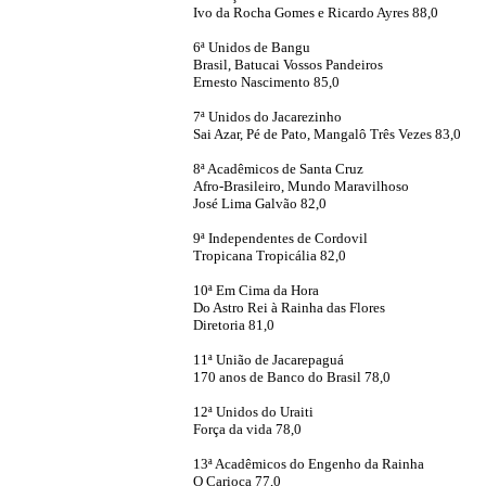
Ivo da Rocha Gomes e Ricardo Ayres 88,0
6ª Unidos de Bangu
Brasil, Batucai Vossos Pandeiros
Ernesto Nascimento 85,0
7ª Unidos do Jacarezinho
Sai Azar, Pé de Pato, Mangalô Três Vezes 83,0
8ª Acadêmicos de Santa Cruz
Afro-Brasileiro, Mundo Maravilhoso
José Lima Galvão 82,0
9ª Independentes de Cordovil
Tropicana Tropicália 82,0
10ª Em Cima da Hora
Do Astro Rei à Rainha das Flores
Diretoria 81,0
11ª União de Jacarepaguá
170 anos de Banco do Brasil 78,0
12ª Unidos do Uraiti
Força da vida 78,0
13ª Acadêmicos do Engenho da Rainha
O Carioca 77,0