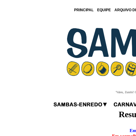
PRINCIPAL
EQUIPE
ARQUIVO D
'Valeu, Zumbi! O
Resu
Em 
Em vermelho