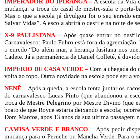
IMPERADOR DO IPIRANGA –
A escola da Vila 
mudança: a troca do casal de mestre-sala e porta-b
Mas o que a escola já divulgou foi o seu enredo e
Salvar Vidas”. A escola abrirá o desfile na noite de se
X-9 PAULISTANA –
Após quase entrar no desfil
Carnavalesco: Paulo Fuhro está fora da agremiação. P
o enredo “Do além mar, a herança lusitana nos une.
Cadete. Já a permanência de Daniel Colletê, é duvido
IMPERIO DE CASA VERDE –
Com a chegada do ca
volta ao topo. Outra novidade na escola pode ser a vo
NENÊ –
Após a queda, a escola tenta juntar os caco
do carnavalesco Lucas Pinto (que abandonou a es
troca de Mestre Pelegrino por Mestre Divino (que es
boato de que Royce estaria deixando a escola; ocorren
Dom Marcos, após 13 anos da sua ultima passagem n
CAMISA VERDE E BRANCO –
Após pedir dispen
mudança para o Peruche ou Mancha Verde. Para o se