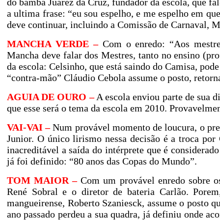
do bamba Juarez da Cruz, fundador da escola, que fal
a ultima frase: “eu sou espelho, e me espelho em q
deve continuar, incluindo a Comissão de Carnaval, M
MANCHA VERDE –
Com o enredo: “Aos mestres
Mancha deve falar dos Mestres, tanto no ensino (p
da escola: Celsinho, que está saindo do Camisa, pode
“contra-mão” Cláudio Cebola assume o posto, retorna
AGUIA DE OURO –
A escola enviou parte de sua di
que esse será o tema da escola em 2010. Provavelme
VAI-VAI –
Num provável momento de loucura, o presi
Junior. O único lirismo nessa decisão é a troca po
inacreditável a saída do intérprete que é consider
já foi definido: “80 anos das Copas do Mundo”.
TOM MAIOR –
Com um provável enredo sobre os 
René Sobral e o diretor de bateria Carlão. Pore
mangueirense, Roberto Szaniesck, assume o posto qu
ano passado perdeu a sua quadra, já definiu onde aco