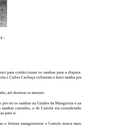
4 -
ir para confeccionar os sambas para a disputa.
ola e Carlos Cachaça voltariam a fazer samba pra
be, até derrotar os mestres.
do por ter os sambas na Unidos da Mangueira e na
s sambas cantados, o de Cartola era considerado
as para si.
mo o letrista mangueirense e Cartola nunca mais