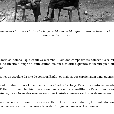
sambistas Cartola e Carlos Cachaça no Morro da Mangueira, Rio de Janeiro - 197
Foto: Walter Firmo
ória ao Samba", que exaltava o samba. A ala dos compositores começou a se reun
raldo Brechó, Comprido, entre outros, faziam suas obras, quando souberam que Cart
os.
ícones da escola e da arte de compor. Então, os mais novos capricharam para, quem sa
Pelado, Hélio Turco e Cícero; e Cartola e Carlos Cachaça. Pelado já muito respeita
. E Hélio o jovem letrista que entrou para ala numa armadilha de Pelado. Sobre o
letrado, mas não era dos mestres e o nome Cartola chamava sambistas de outras escol
ns venceram com louvor os mestres. Hélio Turco, daí em diante, foi exaltado co
não famosos, abriu uma coisa chamada: "ninguém é imbatível no samba".