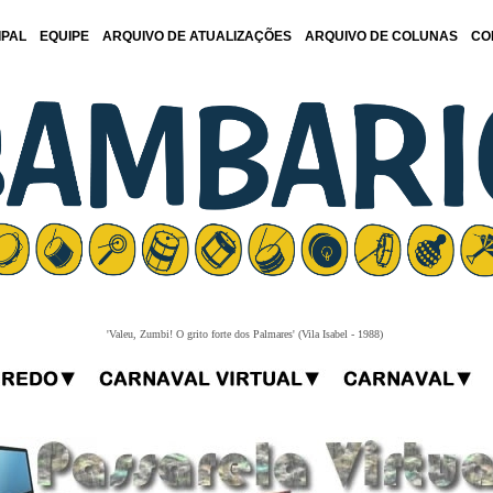
IPAL
EQUIPE
ARQUIVO DE ATUALIZAÇÕES
ARQUIVO DE COLUNAS
CO
'Valeu, Zumbi! O grito forte dos Palmares' (Vila Isabel - 1988)