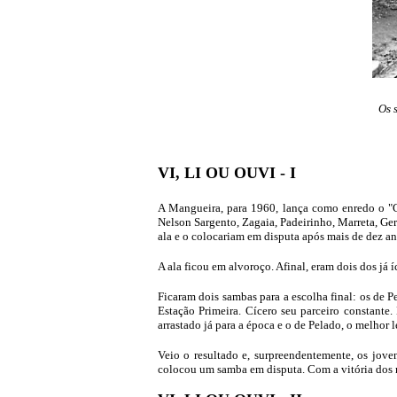
Os 
VI, LI OU OUVI - I
A Mangueira, para 1960, lança como enredo o "Gl
Nelson Sargento, Zagaia, Padeirinho, Marreta, Ge
ala e o colocariam em disputa após mais de dez an
A ala ficou em alvoroço. Afinal, eram dois dos já 
Ficaram dois sambas para a escolha final: os de 
Estação Primeira. Cícero seu parceiro constante
arrastado já para a época e o de Pelado, o melhor 
Veio o resultado e, surpreendentemente, os jove
colocou um samba em disputa. Com a vitória dos 