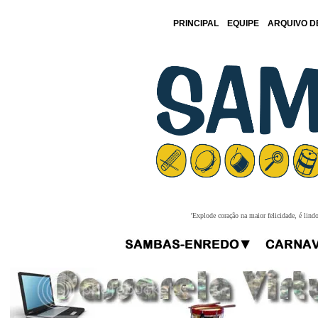
PRINCIPAL
EQUIPE
ARQUIVO D
'Explode coração na maior felicidade, é lind