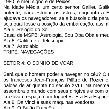
1980, e meu signo é de Peixes!
Na Idade Média, um certo senhor Galileu Gali
potente, para estudar os astros, enquanto 
ajudava os navegadores: se a bússola dizia para o
seja qual fosse a posição da embarcação: assi
Ala 5: Relógio do Sol
Casal de MSPB: Astrologia, Sou Oba Oba e meu 
Ala 6: Galileu e o Telescópio
Ala 7: Astrolábio
TRIPÉ: NAVEGAÇÕES
SETOR 4: O SONHO DE VOAR
Será que o homem poderia navegar no céu? O re
os franceses Jean-François Pilâtre de Rozier 
balões de ar quente no século XVIII. Na mesma
assombra o mundo com seus dirigíveis e com o 
cruzava o espaço com foguetes. É a Era Espacia
Ala 8: Da Vinci e suas máquinas voadoras
Ala 9: O Balão Francês