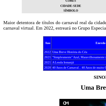
CORES
CIDADE-SEDE
SÍMBOLO
Maior detentora de títulos do carnaval real da cida
carnaval virtual. Em 2022, estreará no Grupo Especi
Ano
Enredo
2022
Uma Breve História do Céu
2021
"Simplesmente" Azul, Maravilhosamente A
2021
A Lenda Iemanjá
2020
40 Anos de Carnaval... 40 Anos de muito
SINO
Uma Brev