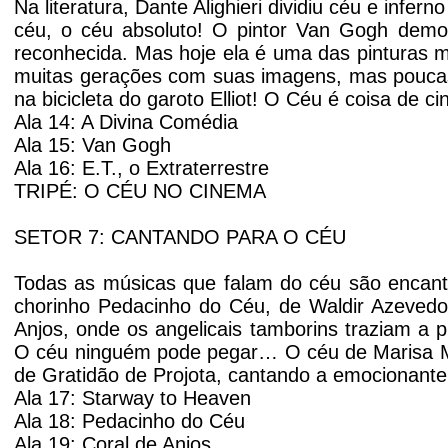
Na literatura, Dante Alighieri dividiu céu e inf
céu, o céu absoluto! O pintor Van Gogh demor
reconhecida. Mas hoje ela é uma das pinturas 
muitas gerações com suas imagens, mas pouca
na bicicleta do garoto Elliot! O Céu é coisa de c
Ala 14: A Divina Comédia
Ala 15: Van Gogh
Ala 16: E.T., o Extraterrestre
TRIPÉ: O CÉU NO CINEMA
SETOR 7: CANTANDO PARA O CÉU
Todas as músicas que falam do céu são encanta
chorinho Pedacinho do Céu, de Waldir Azevedo
Anjos, onde os angelicais tamborins traziam a p
O céu ninguém pode pegar… O céu de Marisa Mo
de Gratidão de Projota, cantando a emocionant
Ala 17: Starway to Heaven
Ala 18: Pedacinho do Céu
Ala 19: Coral de Anjos