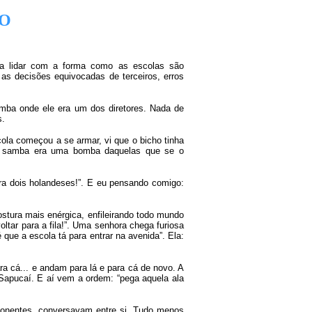
DO
ria lidar com a forma como as escolas são
as decisões equivocadas de terceiros, erros
mba onde ele era um dos diretores. Nada de
s.
ola começou a se armar, vi que o bicho tinha
 O samba era uma bomba daquelas que se o
a dois holandeses!”. E eu pensando comigo:
tura mais enérgica, enfileirando todo mundo
oltar para a fila!”. Uma senhora chega furiosa
 que a escola tá para entrar na avenida”. Ela:
ra cá... e andam para lá e para cá de novo. A
Sapucaí. E aí vem a ordem: “pega aquela ala
omponentes, conversavam entre si. Tudo menos