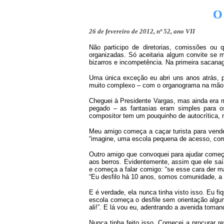
O
26 de fevereiro de 2012, nº 52, ano VII
Não participo de diretorias, comissões ou
organizadas. Só aceitaria algum convite se 
bizarros e incompetência. Na primeira sacanag
Uma única exceção eu abri uns anos atrás, 
muito complexo – com o organograma na mão, e
Cheguei à Presidente Vargas, mas ainda era m
pegado – as fantasias eram simples para 
compositor tem um pouquinho de autocrítica, 
Meu amigo começa a caçar turista para vend
“imagine, uma escola pequena de acesso, com u
Outro amigo que convoquei para ajudar começ
aos berros. Evidentemente, assim que ele saía,
e começa a falar comigo: “se esse cara der mai
“Eu desfilo há 10 anos, somos comunidade, a e
E é verdade, ela nunca tinha visto isso. Eu f
escola começa o desfile sem orientação algu
ali!”. E lá vou eu, adentrando a avenida toma
Nunca tinha feito isso. Comecei a procurar 