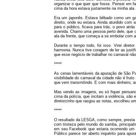
organizar o que quer que fosse. Pensei em f
cima da hora estava justamente na minha ala.
Era um japonês. Estava bêbado como um gam
direito, onde eu estava. Ainda aturdido com
para o público, ficava para trás, o povo atrás 
avenida. Chamo uma pessoa perto dele, que o c
ala da frente, que começa a se embolar com a
Durante o tempo todo, foi isso. Virei dire
harmonia. Nunca tive coragem de ler as just
que esse negócio de trabalhar no carnaval nã
*****
As cenas lamentáveis da apuração de São Pa
visibilidade do carnaval da cidade não é frut
que vem transmitindo. E com mais dinheiro, a
Mas vendo as imagens, eu só fiquei pensand
cima da polícia, que incitam a violência, são
diretorzinho que rasgou as notas, escolheu um
*****
O resultado da LESGA, como sempre, presta en
com tristeza pelo mundo do samba, principalme
em seu Facebook que estaria ocorrendo um 
Público parece ter aberto inquérito para apur