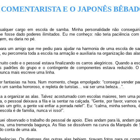
 COMENTARISTA E O JAPONÊS BÊBA
 qualquer cargo em escola de samba. Minha personalidade não consegui
me fosse dado poderes ilimitados. Eu me conheço: não teria paciência com 
em, eu daria no pé.
para um amigo que me pediu para ajudar na harmonia de uma escola de sa
u percorreria toda a escola na armação e auxiliaria na organização das ala
uito cedo e o pessoal estava finalizando os carros alegóricos. Quando a esc
os padrões do grupo e o contingente de componentes estava reduzido.
nunca mais escreve uma linha.
er fantasias na hora. Num momento, chega empolgado: “consegui vender par
m samba horroroso, e repleta de turistas... vai ser uma beleza...”.
a a organizar as alas. Talvez acostumado com escolas maiores, tem uma pos
 o pessoal deixava a fila e ia sentar na calçada. “Gente, por favor, vamos v
s um grito, a gente vai enfiar a porrada nele!”. Eu: “calma, minha senhora, é
scola é de familia, nunca vi isso!”.
iquei observado o trabalho do pessoal de apoio. Eles andam para lá, andam pa
ma, uma tremenda bagunça. As filas se dissolvem na curva da Marquês de 
ndo conta de uma ala.
referências. Os diretores das outras alas bebiam, tiravam fotos para os c