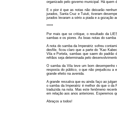
organizado pelo governo municipal. Há quem d
E o pior é que as notas não deixarão nenh
jurados, Santa Cruz e Tuiuti, tiveram desemp
jurados levaram a sério a piada e a gozação 
*****
Por mais que se critique, o resultado da LIE
sambas e os piores. As boas notas do samba da
A nota do samba da Imperatriz sofreu contam
desfile, ficou claro que a parte do “Kao Kab
Vila e Portela, sambas que saem do padrão d
refrãos seja determinada pelo desenvolvimento
O samba da Vila teve um bom desempenho na 
resposta do público, o que não prejudicou a
grande efeito na avenida.
A grande ressalva que eu ainda faço ao julg
o samba da Imperatriz é melhor do que o da P
traduzida na nota. Mas este fenômeno recent
em relação aos anos anteriores. Esperemos qu
Abraços a todos!