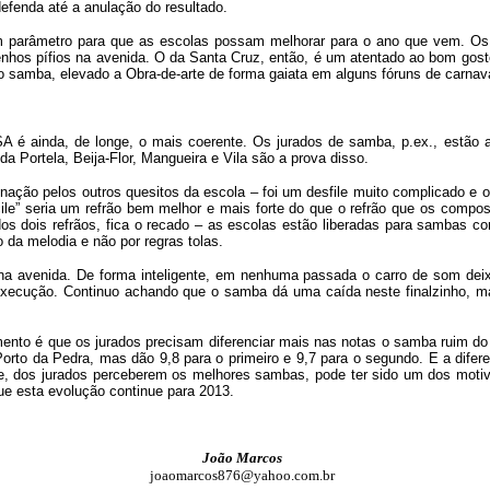
efenda até a anulação do resultado.
um parâmetro para que as escolas possam melhorar para o ano que vem. O
enhos pífios na avenida. O da Santa Cruz, então, é um atentado ao bom gost
ao samba, elevado a Obra-de-arte de forma gaiata em alguns fóruns de carnav
SA é ainda, de longe, o mais coerente. Os jurados de samba, p.ex., estão 
 Portela, Beija-Flor, Mangueira e Vila são a prova disso.
inação pelos outros quesitos da escola – foi um desfile muito complicado 
ecile” seria um refrão bem melhor e mais forte do que o refrão que os compo
os dois refrãos, fica o recado – as escolas estão liberadas para sambas c
 da melodia e não por regras tolas.
avenida. De forma inteligente, em nenhuma passada o carro de som deixo
 execução. Continuo achando que o samba dá uma caída neste finalzinho, ma
amento é que os jurados precisam diferenciar mais nas notas o samba ruim 
orto da Pedra, mas dão 9,8 para o primeiro e 9,7 para o segundo. E a difere
e, dos jurados perceberem os melhores sambas, pode ter sido um dos motiv
e esta evolução continue para 2013.
João Marcos
joaomarcos876@yahoo.com.br