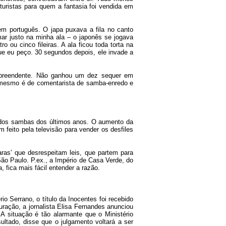
uristas para quem a fantasia foi vendida em
 português. O japa puxava a fila no canto
ar justo na minha ala – o japonês se jogava
o ou cinco fileiras. A ala ficou toda torta na
que eu peço. 30 segundos depois, ele invade a
surpreendente. Não ganhou um dez sequer em
r mesmo é de comentarista de samba-enredo e
 dos sambas dos últimos anos. O aumento da
 feito pela televisão para vender os desfiles
as’ que desrespeitam leis, que partem para
São Paulo. P.ex., a Império de Casa Verde, do
 fica mais fácil entender a razão.
 Serrano, o título da Inocentes foi recebido
uração, a jornalista Elisa Fernandes anunciou
situação é tão alarmante que o Ministério
sultado, disse que o julgamento voltará a ser