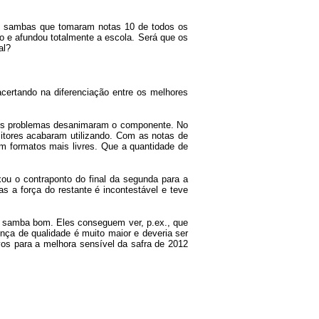
s sambas que tomaram notas 10 de todos os
o e afundou totalmente a escola. Será que os
al?
acertando na diferenciação entre os melhores
e os problemas desanimaram o componente. No
sitores acabaram utilizando. Com as notas de
om formatos mais livres. Que a quantidade de
u o contraponto do final da segunda para a
s a força do restante é incontestável e teve
do samba bom. Eles conseguem ver, p.ex., que
nça de qualidade é muito maior e deveria ser
os para a melhora sensível da safra de 2012