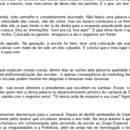
azer o mesmo, mas meu senso de dever não me permitiu. E o pior, um dos t
bá, todo vermelho e completamente alucinado. Não falava uma palavra em
 a velocidade das coisas, não dei conta, mas um buraco começava a se form
dele não ia para frente e ele ia da direita para a esquerda prejudicando quatr
utuca. Dou as orientações: “vem pra cá, fica aqui!”. O japa tenta fazer o 
 minha. Cutucada no japonês, reorganizo a ala e seguimos em frente.
tor do japonês. Na apuração, a escola foi bem, teve uma colocação até 
ificativas com medo de ter sido um dos culpados. E conclui que o meu luga
o é para mim.
ulo explicam muitas coisas, dentre elas as razões pela péssima qualidade
o da profissionalização das escolas - é apenas consequência do marketing bem
s escolas podem investir em alegorias e fantasias mais luxuosas.
o - são esses diretores e presidentes que escolhem os sambas. Esses ‘car
 eles quem tem a última palavra no desenvolvimento artístico do carnaval de 
 samba com o seguinte verso: “Tô nessa onda de esquimó e vou zuar!” Agora,
ormes desserviços para o carnaval. Depois do desfile arrebatador do Império
nte pelos boatos que circularam durante o ano todo. Na terça anterior à ap
churrasco em comemoração pela ascensão da escola ao Grupo Especial. A 
ar as irregularidades e a Prefeitura, além de ainda não ter homologado o re