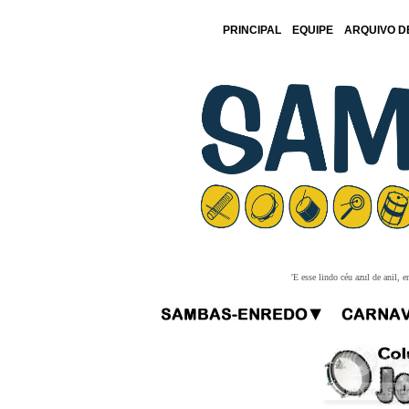
PRINCIPAL
EQUIPE
ARQUIVO D
'E esse lindo céu azul de anil,