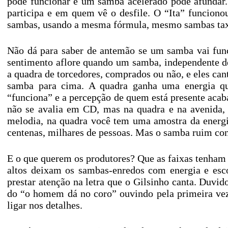
pode funcionar e um samba acelerado pode afundar
participa e em quem vê o desfile. O “Ita” funcion
sambas, usando a mesma fórmula, mesmo sambas taxa
Não dá para saber de antemão se um samba vai func
sentimento aflore quando um samba, independente de 
a quadra de torcedores, comprados ou não, e eles c
samba para cima. A quadra ganha uma energia q
“funciona” e a percepção de quem está presente aca
não se avalia em CD, mas na quadra e na avenida, 
melodia, na quadra você tem uma amostra da energ
centenas, milhares de pessoas. Mas o samba ruim co
E o que querem os produtores? Que as faixas tenham e
altos deixam os sambas-enredos com energia e esco
prestar atenção na letra que o Gilsinho canta. Duv
do “o homem dá no coro” ouvindo pela primeira vez
ligar nos detalhes.