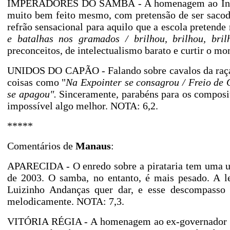
IMPERADORES DO SAMBA - A homenagem ao Interna
muito bem feito mesmo, com pretensão de ser sacode
refrão sensacional para aquilo que a escola preten
e batalhas nos gramados / brilhou, brilhou, brilh
preconceitos, de intelectualismo barato e curtir o m
UNIDOS DO CAPÃO - Falando sobre cavalos da raça 
coisas como "
Na Expointer se consagrou / Freio de 
se apagou".
Sinceramente, parabéns para os composit
impossível algo melhor. NOTA: 6,2.
*****
Comentários de
Manaus
:
APARECIDA - O enredo sobre a pirataria tem uma u
de 2003. O samba, no entanto, é mais pesado. A le
Luizinho Andanças quer dar, e esse descompasso 
melodicamente. NOTA: 7,3.
VITÓRIA RÉGIA - A homenagem ao ex-governador Ot