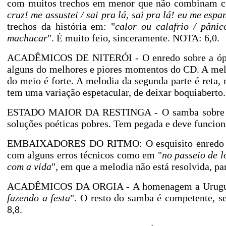
com muitos trechos em menor que não combinam com 
cruz! me assustei / sai pra lá, sai pra lá! eu me espa
trechos da história em: "
calor ou calafrio / pâni
machucar
". É muito feio, sinceramente. NOTA: 6,0.
ACADÊMICOS DE NITERÓI - O enredo sobre a óper
alguns do melhores e piores momentos do CD. A mel
do meio é forte. A melodia da segunda parte é reta, 
tem uma variação espetacular, de deixar boquiaberto
ESTADO MAIOR DA RESTINGA - O samba sobre Osca
soluções poéticas pobres. Tem pegada e deve funcio
EMBAIXADORES DO RITMO: O esquisito enredo sobr
com alguns erros técnicos como em "
no passeio de l
com a vida
", em que a melodia não está resolvida, p
ACADÊMICOS DA ORGIA - A homenagem a Uruguaian
fazendo a festa
". O resto do samba é competente, 
8,8.