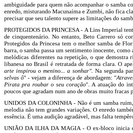
ambiguidade para quem não acompanhar o samba com 
enredo, misturando Macunaíma e Zumbi, não fica cla
precisar que seu talento supere as limitações do sam
PROTEGIDOS DA PRINCESA - A Lins Imperial tentou,
de cinquentenário. No entanto, Beto Carrero só
Protegidos da Princesa tem o melhor samba de Flor
barra, o samba passa um sentimento inocente, como 
melódicas diferentes na repetição, o que demostra r
libanesa no Brasil é retratada de forma clara. O a
arte inspirou o menino... a sonhar".
Na segunda part
selvas ô
" - vejam a diferença de abordagem: "
Atrave
Pirata pra roubar o seu coração
". A atuação do in
poucos que agradam num ano de obras muito fracas p
UNIDOS DA COLONINHA - Não é um samba ruim, mas 
melodia não tem grandes variações. O enredo também
essência. É uma audição agradável, mas falta tempêr
UNIÃO DA ILHA DA MAGIA - O ex-bloco inicia com