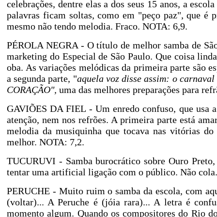
celebrações, dentre elas a dos seus 15 anos, a escola
palavras ficam soltas, como em "peço paz", que é pr
mesmo não tendo melodia. Fraco. NOTA: 6,9.
PÉROLA NEGRA - O título de melhor samba de São P
marketing do Especial de São Paulo. Que coisa lind
oba. As variações melódicas da primeira parte são e
a segunda parte, "
aquela voz disse assim: o carnaval
CORAÇÃO",
uma das melhores preparações para refr
GAVIÕES DA FIEL - Um enredo confuso, que usa a 
atenção, nem nos refrões. A primeira parte está ama
melodia da musiquinha que tocava nas vitórias do
melhor. NOTA: 7,2.
TUCURUVI - Samba burocrático sobre Ouro Preto, q
tentar uma artificial ligação com o público. Não col
PERUCHE - Muito ruim o samba da escola, com aquel
(voltar)... A Peruche é (jóia rara)... A letra é c
momento algum. Quando os compositores do Rio do