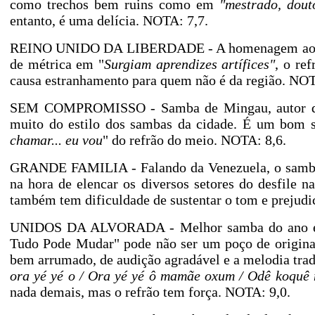
como trechos bem ruins como em
"mestrado, dout
entanto, é uma delícia. NOTA: 7,7.
REINO UNIDO DA LIBERDADE - A homenagem ao CEF
de métrica em "
Surgiam aprendizes artífices"
, o re
causa estranhamento para quem não é da região. NOT
SEM COMPROMISSO - Samba de Mingau, autor do s
muito do estilo dos sambas da cidade. É um bom s
chamar... eu vou
" do refrão do meio. NOTA: 8,6.
GRANDE FAMILIA - Falando da Venezuela, o samba te
na hora de elencar os diversos setores do desfile na
também tem dificuldade de sustentar o tom e prejudi
UNIDOS DA ALVORADA - Melhor samba do ano em
Tudo Pode Mudar" pode não ser um poço de original
bem arrumado, de audição agradável e a melodia tradu
ora yé yé o / Ora yé yé ô mamãe oxum / Odê koquê 
nada demais, mas o refrão tem força. NOTA: 9,0.