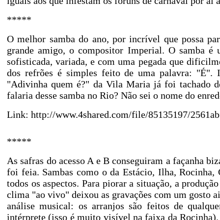
iguais aos que infestam os fóruns de carnaval por aí
*****
O melhor samba do ano, por incrível que possa pa
grande amigo, o compositor Imperial. O samba é
sofisticada, variada, e com uma pegada que dificilm
dos refrões é simples feito de uma palavra: "É". 
"Adivinha quem é?" da Vila Maria já foi tachado d
falaria desse samba no Rio? Não sei o nome do enre
Link:
http://www.4shared.com/file/85135197/2561
*****
As safras do acesso A e B conseguiram a façanha biza
foi feia. Sambas como o da Estácio, Ilha, Rocinha, 
todos os aspectos. Para piorar a situação, a produção
clima "ao vivo" deixou as gravações com um gosto a
análise musical: os arranjos são feitos de qualqu
intérprete (isso é muito visível na faixa da Rocinha)