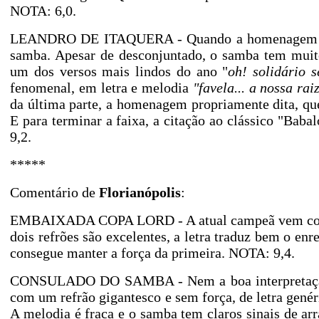
NOTA: 6,0.
LEANDRO DE ITAQUERA - Quando a homenagem a Re
samba. Apesar de desconjuntado, o samba tem muit
um dos versos mais lindos do ano "
oh! solidário s
fenomenal, em letra e melodia
"favela... a nossa rai
da última parte, a homenagem propriamente dita, 
E para terminar a faixa, a citação ao clássico "Bab
9,2.
*****
Comentário de
Florianópolis
:
EMBAIXADA COPA LORD - A atual campeã vem com 
dois refrões são excelentes, a letra traduz bem o en
consegue manter a força da primeira. NOTA: 9,4.
CONSULADO DO SAMBA - Nem a boa interpretação 
com um refrão gigantesco e sem força, de letra gené
A melodia é fraca e o samba tem claros sinais de a