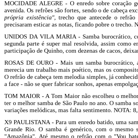
MOCIDADE ALEGRE - O enredo sobre coração gero
avenida. Os refrões são fortes, sendo o de cabeça exc
própria existência",
trecho que antecede o refrão
precisaram esticar as notas, ficando pobre o trecho. 
UNIDOS DA VILA MARIA - Samba burocrático, com 
segunda parte é super mal resolvida, assim como e
participação de Quinho, com dezenas de cacos, deix
ROSAS DE OURO - Mais um samba burocrático, ape
merecia um trabalho mais poético, mas os composito
O refrão de cabeça tem melodia simples, já conhecid
a face - não se quer fabricar sonhos, apenas empolgaç
TOM MAIOR - A Tom Maior não escolheu o melhor sam
ter o melhor samba de São Paulo no ano. O samba sob
variações melódicas, mas falta sentimento. NOTA: 8,
X9 PAULISTANA - Para um enredo batido, uma samb
Grande Rio. O samba é genérico, com o mesmo s
"Amazônia". Até mesmo o refrão com o "Vou bater