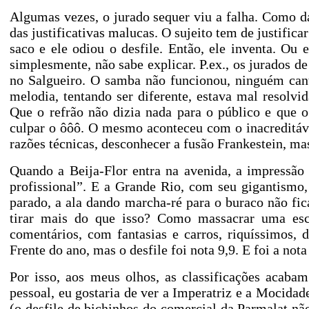
Algumas vezes, o jurado sequer viu a falha. Como d
das justificativas malucas. O sujeito tem de justifica
saco e ele odiou o desfile. Então, ele inventa. Ou
simplesmente, não sabe explicar. P.ex., os jurados 
no Salgueiro. O samba não funcionou, ninguém cant
melodia, tentando ser diferente, estava mal resolvi
Que o refrão não dizia nada para o público e que o
culpar o ôôô. O mesmo aconteceu com o inacreditáve
razões técnicas, desconhecer a fusão Frankestein, ma
Quando a Beija-Flor entra na avenida, a impressão d
profissional”. E a Grande Rio, com seu gigantismo
parado, a ala dando marcha-ré para o buraco não fica
tirar mais do que isso? Como massacrar uma es
comentários, com fantasias e carros, riquíssimos,
Frente do ano, mas o desfile foi nota 9,9. E foi a not
Por isso, aos meus olhos, as classificações acaba
pessoal, eu gostaria de ver a Imperatriz e a Mocida
(o desfile de bichinhos do comercial da Parmalat nã