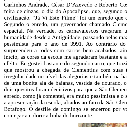
Carlinhos Andrade, César D’Azevedo e Roberto Cos
feira de cinzas, o dia do Apocalipse, que, segundo 
civilização. “Já Vi Este Filme” foi um enredo qu
Segundo o enredo, um governador chamado Clement
espacial. Na verdade, os carnavalescos traçaram u
humanidade desde a Antiguidade, passando pelas maze
pessimista para o ano de 3991. Ao contrário do 
surpreendeu a todos com carros bem acabados, aind
início, as cores da escola me agradaram bastante e
efeito. Eu gostei bastante do segundo carro, que traz
que mostrou a chegada de Clementius com suas t
irregularidade no nível das alegorias e também na ha
de uma bonita ala de baianas, vestida de dourado, 
dois quesitos foram decisivos para que a São Clement
enredo, como já comentei, era muito pessimista e o
a apresentação da escola, aliados ao fato da São Clem
Botafogo. O desfile de domingo se encerrou por v
começar a colorir a linha do horizonte.