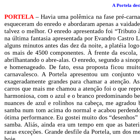
A Portela des
PORTELA
– Havia uma polêmica na fase pré-carnav
esqueceram do enredo e abordaram apenas a vaidade 
talvez o melhor. O enredo apresentado foi “Tributo à
na última fantasia apresentada por Evandro Castro L
alguns minutos antes das dez da noite, a platéia lo
os mais de 4500 componentes. À frente da escola, 
abrilhantando o abre-alas. O enredo, segundo a sino
e homenageado. De fato, essa proposta ficou muito
carnavalesco. A Portela apresentou um conjunto v
exageradamente grandes para chamar a atenção. As
carros que mais me chamou a atenção foi o que repr
harmoniosa, com o azul e o branco predominando bem
nuances de azul e rolinhos na cabeça, me agradou 
samba num tom acima do normal e acabou perdendo a
ótima performance. Eu gostei muito dos “desenhos” f
samba. Aliás, ainda era um tempo em que as bater
raras exceções. Grande desfile da Portela, um dos me
hoje.