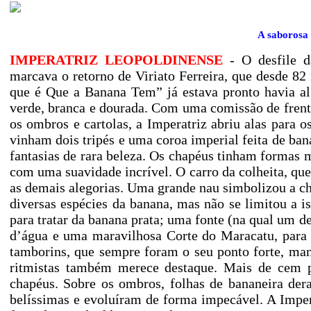
A saborosa
IMPERATRIZ LEOPOLDINENSE
- O desfile d
marcava o retorno de Viriato Ferreira, que desde 8
que é Que a Banana Tem” já estava pronto havia al
verde, branca e dourada. Com uma comissão de frente
os ombros e cartolas, a Imperatriz abriu alas para
vinham dois tripés e uma coroa imperial feita de bana
fantasias de rara beleza. Os chapéus tinham formas m
com uma suavidade incrível. O carro da colheita, que
as demais alegorias. Uma grande nau simbolizou a che
diversas espécies da banana, mas não se limitou a i
para tratar da banana prata; uma fonte (na qual um de
d’água e uma maravilhosa Corte do Maracatu, para 
tamborins, que sempre foram o seu ponto forte, man
ritmistas também merece destaque. Mais de cem 
chapéus. Sobre os ombros, folhas de bananeira de
belíssimas e evoluíram de forma impecável. A Imper