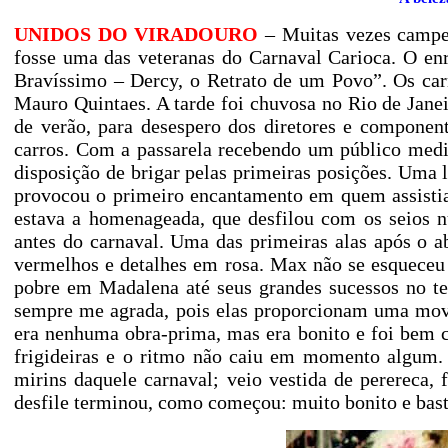
UNIDOS DO VIRADOURO
– Muitas vezes campeã
fosse uma das veteranas do Carnaval Carioca. O en
Bravíssimo – Dercy, o Retrato de um Povo”. Os ca
Mauro Quintaes. A tarde foi chuvosa no Rio de Janei
de verão, para desespero dos diretores e componen
carros. Com a passarela recebendo um público medi
disposição de brigar pelas primeiras posições. Uma l
provocou o primeiro encantamento em quem assistia o
estava a homenageada, que desfilou com os seios n
antes do carnaval. Uma das primeiras alas após o a
vermelhos e detalhes em rosa. Max não se esqueceu
pobre em Madalena até seus grandes sucessos no te
sempre me agrada, pois elas proporcionam uma movi
era nenhuma obra-prima, mas era bonito e foi bem c
frigideiras e o ritmo não caiu em momento algum. A
mirins daquele carnaval; veio vestida de perereca,
desfile terminou, como começou: muito bonito e bas