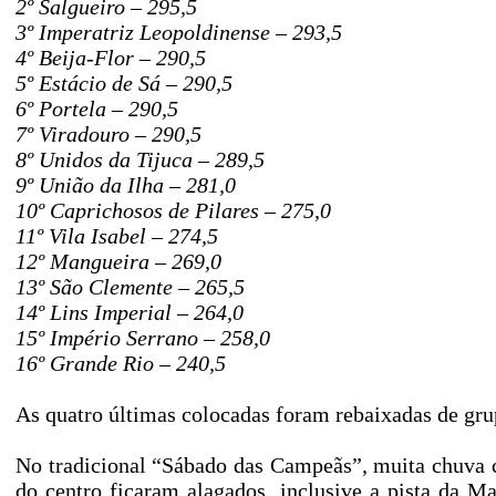
2º Salgueiro – 295,5
3º Imperatriz Leopoldinense – 293,5
4º Beija-Flor – 290,5
5º Estácio de Sá – 290,5
6º Portela – 290,5
7º Viradouro – 290,5
8º Unidos da Tijuca – 289,5
9º União da Ilha – 281,0
10º Caprichosos de Pilares – 275,0
11º Vila Isabel – 274,5
12º Mangueira – 269,0
13º São Clemente – 265,5
14º Lins Imperial – 264,0
15º Império Serrano – 258,0
16º Grande Rio – 240,5
As quatro últimas colocadas foram rebaixadas de gr
No tradicional “Sábado das Campeãs”, muita chuva c
do centro ficaram alagados, inclusive a pista da M