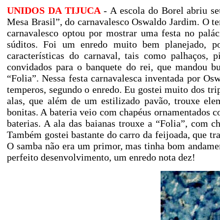
UNIDOS DA TIJUCA
- A escola do Borel abriu s
Mesa Brasil”, do carnavalesco Oswaldo Jardim. O tem
carnavalesco optou por mostrar uma festa no palác
súditos. Foi um enredo muito bem planejado, po
características do carnaval, tais como palhaços, p
convidados para o banquete do rei, que mandou bu
“Folia”. Nessa festa carnavalesca inventada por Osw
temperos, segundo o enredo. Eu gostei muito dos tri
alas, que além de um estilizado pavão, trouxe ele
bonitas. A bateria veio com chapéus ornamentados c
baterias. A ala das baianas trouxe a “Folia”, com
Também gostei bastante do carro da feijoada, que tr
O samba não era um primor, mas tinha bom andament
perfeito desenvolvimento, um enredo nota dez!