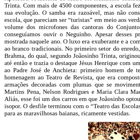
Trinta. Com mais de 4500 componentes, a escola fe
sua evolução. O samba era razoável, mas não co
escola, que pareciam ser “turistas” em meio aos ver
volume dos microfones das cantoras do Conjunt
conseguíamos ouvir o Neguinho. Apesar desses pro
mostrada naquele ano. O luxo era exuberante e a comb
ao branco tradicionais. No primeiro setor do enredo,
Brahma, do qual, segundo Joãosinho Trinta, origino
até então e trazia o destaque Jésus Henrique com 
ao Padre José de Anchieta: primeiro homem de te
homenagem ao Teatro de Revista, que era composto
armações decoradas com plumas que se movimenta
Martins Pena, Nelson Rodrigues e Maria Clara Mach
Aliás, esse foi um dos carros em que Joãosinho optou 
isopor. O desfile terminou com o “Teatro das Escola
para as maravilhosas baianas, ricamente vestidas.