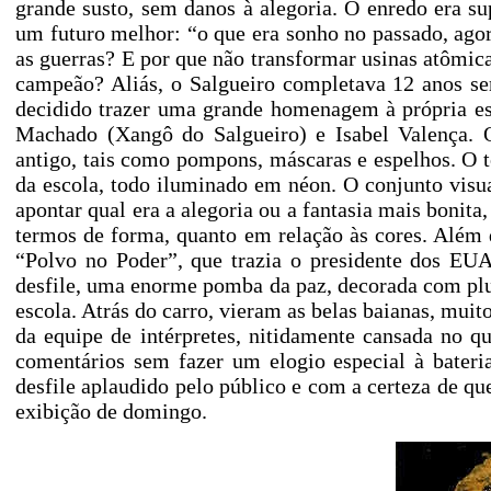
grande susto, sem danos à alegoria. O enredo era s
um futuro melhor: “o que era sonho no passado, agor
as guerras? E por que não transformar usinas atômi
campeão? Aliás, o Salgueiro completava 12 anos sem
decidido trazer uma grande homenagem à própria esco
Machado (Xangô do Salgueiro) e Isabel Valença. O
antigo, tais como pompons, máscaras e espelhos. O t
da escola, todo iluminado em néon. O conjunto visual
apontar qual era a alegoria ou a fantasia mais bonit
termos de forma, quanto em relação às cores. Além
“Polvo no Poder”, que trazia o presidente dos EUA
desfile, uma enorme pomba da paz, decorada com pl
escola. Atrás do carro, vieram as belas baianas, muit
da equipe de intérpretes, nitidamente cansada no q
comentários sem fazer um elogio especial à bateri
desfile aplaudido pelo público e com a certeza de q
exibição de domingo.