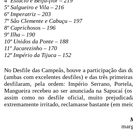
4º Estácio e Beija-flor – 219
5º Salgueiro e Vila – 216
6º Imperatriz – 203
7º São Clemente e Cabuçu – 197
8º Caprichosos – 196
9º Ilha – 190
10º Unidos da Ponte – 188
11º Jacarezinho – 170
12º Império da Tijuca – 152
No Desfile das Campeãs, houve a participação das d
(ambas com excelentes desfiles) e das três primeir
desfilaram, pela ordem: Império Serrano, Portel
Mangueira recebeu ao ser anunciada na Sapucaí (os
assim como no desfile oficial, muito prejudica
extremamente irritado, reclamasse bastante (em meio 
M
marg