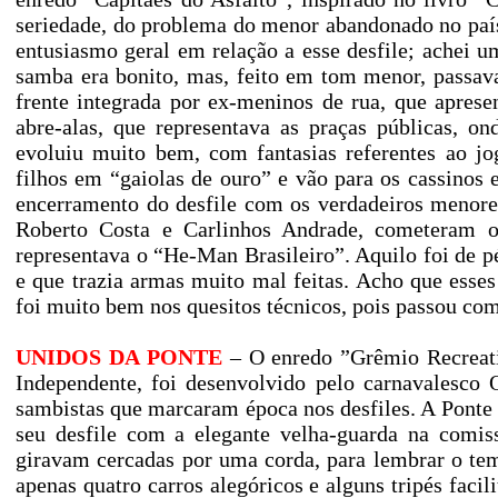
seriedade, do problema do menor abandonado no país
entusiasmo geral em relação a esse desfile; achei u
samba era bonito, mas, feito em tom menor, passav
frente integrada por ex-meninos de rua, que apres
abre-alas, que representava as praças públicas, o
evoluiu muito bem, com fantasias referentes ao jo
filhos em “gaiolas de ouro” e vão para os cassinos 
encerramento do desfile com os verdadeiros menore
Roberto Costa e Carlinhos Andrade, cometeram 
representava o “He-Man Brasileiro”. Aquilo foi de p
e que trazia armas muito mal feitas. Acho que esses 
foi muito bem nos quesitos técnicos, pois passou co
UNIDOS DA PONTE
– O enredo ”Grêmio Recreati
Independente, foi desenvolvido pelo carnavalesco
sambistas que marcaram época nos desfiles. A Ponte
seu desfile com a elegante velha-guarda na comiss
giravam cercadas por uma corda, para lembrar o tem
apenas quatro carros alegóricos e alguns tripés faci