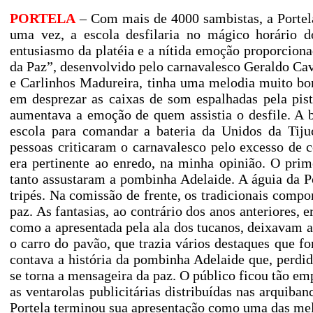
PORTELA
– Com mais de 4000 sambistas, a Portela 
uma vez, a escola desfilaria no mágico horário do
entusiasmo da platéia e a nítida emoção proporcion
da Paz”, desenvolvido pelo carnavalesco Geraldo Cav
e Carlinhos Madureira, tinha uma melodia muito bon
em desprezar as caixas de som espalhadas pela pis
aumentava a emoção de quem assistia o desfile. A b
escola para comandar a bateria da Unidos da Tiju
pessoas criticaram o carnavalesco pelo excesso de c
era pertinente ao enredo, na minha opinião. O prime
tanto assustaram a pombinha Adelaide. A águia da Po
tripés. Na comissão de frente, os tradicionais compo
paz. As fantasias, ao contrário dos anos anteriores, 
como a apresentada pela ala dos tucanos, deixavam a 
o carro do pavão, que trazia vários destaques que 
contava a história da pombinha Adelaide que, perdi
se torna a mensageira da paz. O público ficou tão e
as ventarolas publicitárias distribuídas nas arquiba
Portela terminou sua apresentação como uma das mel