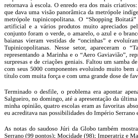
retornava à escola. O enredo era dos mais criativos:
que dava uma visão panorâmica da metrópole indíge
metrópole tupinicopolitana. O “Shopping Boitatá”
artificial e a vários produtos muito apreciados p
conjunto foram o verde, o amarelo, o azul e o branco
baianas vieram vestidas de “oncinhas” e evoluíra
Tupinicopolitanas. Nesse setor, apareceram o “T
representando a Marinha e o “Aero Gaviavião”, repr
surpresas e de criações geniais. Faltou um samba d
com seus 5000 componentes evoluindo muito bem ao
título com muita força e com uma grande dose de fav
Terminado o desfile, o problema era apontar apen
Salgueiro, no domingo, até a apresentação da última
minha opinião, quatro escolas eram as favoritas abso
eu acreditava nas possibilidades do Império Serrano e
As notas do saudoso Júri da Globo também mostrava
Serrano (99 pontos); Mocidade (98); Imperatriz e Man