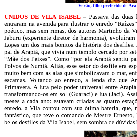
Verão, filho preferido de Ara
UNIDOS DE VILA ISABEL
– Passava das duas 
entraram na avenida para ilustrar o enredo “Raíze
poético, mas sem rimas, dos autores Martinho da V
Jaburu (experiente diretor de harmonia), evoluíra
Lopes um dos mais bonitos da história dos desfiles
pai de Arapiá, que vivia num templo cercado por set
“Mãe dos Peixes”. Como “por ela Arapiá sentiu pai
Polvos de Numiá. Aliás, esse setor do desfile era es
muito bem com as alas que simbolizavam o mar, enfei
escamas. Voltando ao enredo, a lenda diz que Ar
Primavera. A luta pelo poder universal entre Arap
transformando-os em sol (Guaraci) e lua (Jaci). Ass
meses a cada ano: estavam criadas as quatro estaç
enredo, a Vila contou com sua ótima bateria, que,
fantástico, que teve o comando de Mestre Ernesto,
belos desfiles da Vila Isabel, sem sombra de dúvidas