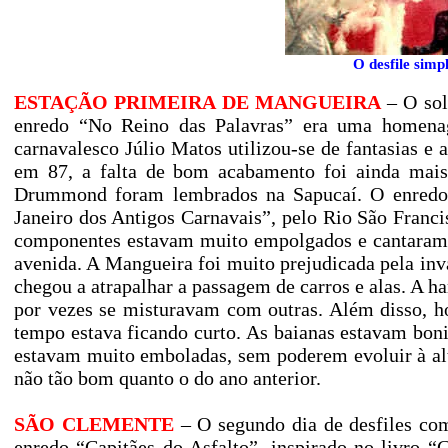
O desfile simp
ESTAÇÃO PRIMEIRA DE MANGUEIRA
– O sol
enredo “No Reino das Palavras” era uma homen
carnavalesco Júlio Matos utilizou-se de fantasias e 
em 87, a falta de bom acabamento foi ainda mais 
Drummond foram lembrados na Sapucaí. O enredo p
Janeiro dos Antigos Carnavais”, pelo Rio São Francis
componentes estavam muito empolgados e cantaram 
avenida. A Mangueira foi muito prejudicada pela i
chegou a atrapalhar a passagem de carros e alas. A 
por vezes se misturavam com outras. Além disso, ho
tempo estava ficando curto. As baianas estavam bon
estavam muito emboladas, sem poderem evoluir à alt
não tão bom quanto o do ano anterior.
SÃO CLEMENTE
– O segundo dia de desfiles co
enredo “Capitães do Asfalto”, inspirado no livro 