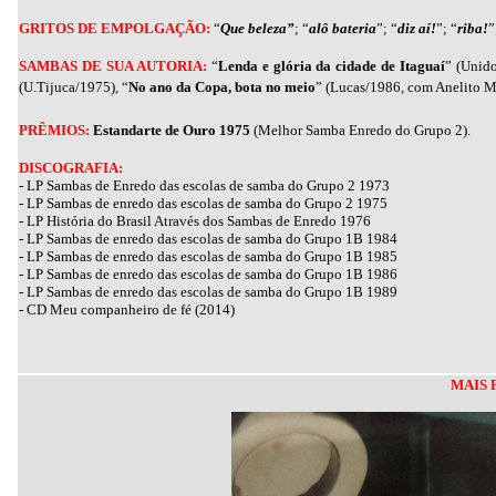
GRITOS DE EMPOLGAÇÃO:
“
Que beleza”
; “
alô bateria
”; “
diz aí!
”; “
riba!
”
SAMBAS DE SUA AUTORIA:
“
Lenda e glória da cidade de Itaguaí
” (Unido
(U.Tijuca/1975), “
No ano da Copa, bota no meio
” (Lucas/1986, com Anelito Ma
PRÊMIOS:
Estandarte de Ouro 1975
(Melhor Samba Enredo do Grupo 2).
DISCOGRAFIA:
- LP Sambas de Enredo das escolas de samba do Grupo 2 1973
- LP Sambas de enredo das escolas de samba do Grupo 2 1975
- LP História do Brasil Através dos Sambas de Enredo 1976
- LP Sambas de enredo das escolas de samba do Grupo 1B 1984
- LP Sambas de enredo das escolas de samba do Grupo 1B 1985
- LP Sambas de enredo das escolas de samba do Grupo 1B 1986
- LP Sambas de enredo das escolas de samba do Grupo 1B 1989
- CD Meu companheiro de fé (2014)
MAIS 