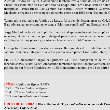
Além da Unidos da Tijuca, Gambazinho também teve a honra de ser um dos fun
Lucas, foi escola-mãe do Galo de Ouro da Leopoldina. Em Lucas, saiu na bater
interpretar “Dança Brasil” (de Geraldo Santa Rita, Anelito Martins e Gusta
Machado, chegando a ser campeão de samba enredo em 1986 com “No ano da C
Terminado o seu ciclo na Unidos de Lucas, foi a vez de desembarcar na Cidad
Barbudo assinaram e cantaram o samba “Marrom, som Brasil”, na Sapucaí, em 1
Jorge Machado – funcionário público municipal aposentado – ainda compõe e pa
recursos, não tem como competir de igual para igual contra as parcerias mili
estúdio, cachê para puxador, camiseta e lanche para torcida”, ressalta.
O simpático Gambazinho prestigia várias velhas guardas do Rio de Janeiro. 
Janeiro. Também é integrante da velha guarda da simpática Unidos do Cabral, e
Em 2014, Gambazinho lançou seu primeiro CD, “Meu companheiro de fé”, com
fazendo shows. A família de Gambazinho também é constituída por vários músicos
produzido por Milton Manhães, em 1985. Gambazinho morreu em 21 de abril d
INÍCIO:
Unidos da Tijuca (1956)
1972 a 1975 – Unidos da Tijuca
1984 a 1986 – Unidos de Lucas
1989 – Independentes de Cordovil
GRITO DE GUERRA:
Olha a Unidos da Tijuca aí! – Alô meu povão de Par
Arrebenta, Cidade Alta!