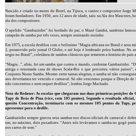
Nascido e criado no morro do Borel, na Tijuca, o cantor e compositor Jorge 
foram fundadores. Em 1956, aos 12 anos de idade, saiu na Ala dos Mascotes, hoje
ala dos compositores.
O apelido “Gambazinho” foi herdado do pai, o Mané Gambá, sambista famoso n
campeão de samba por três vezes, sempre assinando sozinho.
Em 1975, a escola desfilou com o belíssimo “Magia africana no Brasil e seus m
2, promovido pelo jornal O Globo, e até hoje é lembrado pelos bambas. No an
negro no Brasil”, coletânea de sambas clássicos que remetem a história do país a
“Magia...”, aliás, foi um samba que correu o mundo, conforme Gambazinho. “D
antiga e renomada casa de shows Scala-Rio e que percorreu vários países”
Conjunto Nosso Samba. Mesmo entre tantas alegrias, o samba só não conseguiu 
ano deveríamos ter vencido o carnaval. Só não vencemos porque a Direção de D
não concentrou e nem sequer desfilou”, lembra Jorge Machado.
Nota do Redator: As escolas que chegaram nas duas primeiras posições do
Tupy de Brás de Pina (vice, com 105 pontos). Segundo o resultado oficial,
quesito Concentração, terminaria com os mesmos 105 pontos da Tupy, pr
apresentar para o desfile.
Gambazinho sempre gravou seus sambas nos discos oficiais de carnaval e defend
um, no máximo, dois puxadores. “Antes nós levávamos o samba no gogó pratic
nos carros de som.”