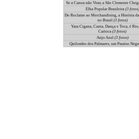
Se a Canoa não Virar, a São Clemente Che
Elba Popular Brasileira
(3 fotos
Do Reclame ao Merchandising, a História d
no Brasil
(3 fotos)
Yara Cigana, Canta, Dança e Toca, é Rio,
Carioca
(3 fotos)
Anjo Azul
(3 fotos)
Quilombo dos Palmares, um Paraíso Neg