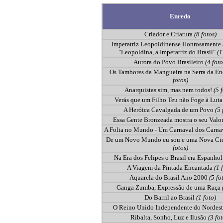
Enredo
Criador e Criatura
(8 fotos)
Imperatriz Leopoldinense Honrosamente 
"Leopoldina, a Imperatriz do Brasil"
(1
Aurora do Povo Brasileiro
(4 foto
Os Tambores da Mangueira na Serra da En
fotos)
Anarquistas sim, mas nem todos!
(5 
Verás que um Filho Teu não Foge à Lut
A Heróica Cavalgada de um Povo
(5 
Essa Gente Bronzeada mostra o seu Valo
A Folia no Mundo - Um Carnaval dos Carna
De um Novo Mundo eu sou e uma Nova Ci
fotos)
Na Era dos Felipes o Brasil era Espanho
A Viagem da Pintada Encantada
(1 
Aquarela do Brasil Ano 2000
(5 fo
Ganga Zumba, Expressão de uma Raça
Do Barril ao Brasil
(1 foto)
O Reino Unido Independente do Nordes
Ribalta, Sonho, Luz e Ilusão
(3 fot