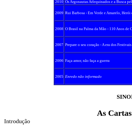
2010
Os Argonautas Arlequinados e a Busca pe
2009
Rui Barbosa - Em Verde e Amarelo, Herói
2008
O Brasil na Palma da Mão - 110 Anos de 
2007
Prepare o seu coração - A era dos Festivais
2006
Faça amor, não faça a guerra
2005
Enredo não informado
SINO
As Carta
Introdução