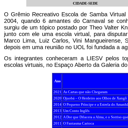
CIDADE-SEDE
O Grêmio Recreativo Escola de Samba Virtual
2004, quando 6 amantes do Carnaval se con
surgiu de um tópico postado por Theo Valter Kn
junto com ele uma escola virtual, para disput
Marco Lima, Luiz Carlos, Vini Mangueirense, S
depois em uma reunião no UOL foi fundada a a
Os integrantes conheceram a LIESV pelos t
escolas virtuais, no Espaço Aberto da Galeria d
Ano
2021
As Cartas que não Chegaram
2020
Ojuobá – O Herdeiro aos Olhos de Xangô
2014
O Pequeno Príncipe e a Estrela do Amanh
2013
Um Conto Inglês
2012
A Dor que Dilacera a Alma, e o Sorriso que
2011
O Fantasma Carioca