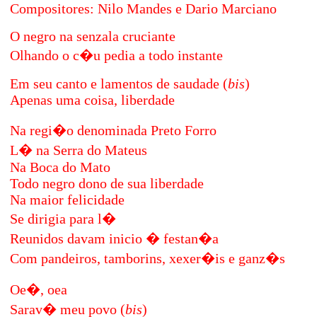
Compositores:
Nilo Mandes e Dario Marciano
O negro na senzala cruciante
Olhando o c�u pedia a todo instante
Em seu canto e lamentos de saudade (
bis
)
Apenas uma coisa, liberdade
Na regi�o denominada Preto Forro
L� na Serra do Mateus
Na Boca do Mato
Todo negro dono de sua liberdade
Na maior felicidade
Se dirigia para l�
Reunidos davam inicio � festan�a
Com pandeiros, tamborins, xexer�is e ganz�s
Oe�, oea
Sarav� meu povo (
bis
)