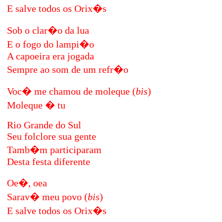
E salve todos os Orix�s
Sob o clar�o da lua
E o fogo do lampi�o
A capoeira era jogada
Sempre ao som de um refr�o
Voc� me chamou de moleque (
bis
)
Moleque � tu
Rio Grande do Sul
Seu folclore sua gente
Tamb�m participaram
Desta festa diferente
Oe�, oea
Sarav� meu povo
(
bis
)
E salve todos os Orix�s