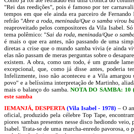
Como já foi até retratado em uma crônica do colunis
"Rei das reedições", pois é famoso por ter carnava
tempos em que ele ainda era parceiro de Fernando P
refrão "
Abre a roda, meninada/Que o samba virou b
reaproveitado pelos compositores da Vila Isabel. Só
tema polêmico: "
S
ai da roda, meninada/Que o samba
é mais o que era antes, não passando de uma simpl
diretas a crise que o mundo samba vivia (e ainda vi
elas não passam de meras perguntas sobre o desapare
existem. A obra, como um todo, é um grande lam
excepcional, que, como já disse antes, poderia te
Infelizmente, isso não aconteceu e a Vila amargou
povo" e a belíssima interpretação de Martinho, aliad
mais o balanço do samba.
NOTA DO SAMBA: 10 (G
este samba
IEMANJÁ, DESPERTA
(Vila Isabel - 1978)
– O an
oficial, produzido pela célebre Top Tape, encontra
piores sambas presentes nesse disco hediondo veio, p
Isabel. Trata-se de uma marcha-enredo pavorosa, o p