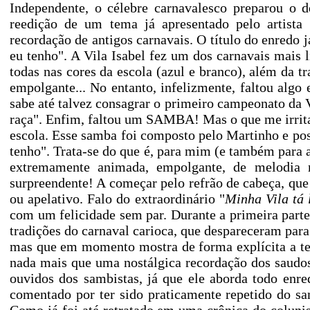
Independente, o célebre carnavalesco preparou o d
reedição de um tema já apresentado pelo artist
recordação de antigos carnavais. O título do enredo 
eu tenho". A Vila Isabel fez um dos carnavais mais l
todas nas cores da escola (azul e branco), além da t
empolgante... No entanto, infelizmente, faltou algo
sabe até talvez consagrar o primeiro campeonato da 
raça". Enfim, faltou um SAMBA! Mas o que me irrita 
escola. Esse samba foi composto pelo Martinho e po
tenho". Trata-se do que é, para mim (e também para 
extremamente animada, empolgante, de melodia m
surpreendente! A começar pelo refrão de cabeça, qu
ou apelativo. Falo do extraordinário "
Minha Vila tá 
com um felicidade sem par. Durante a primeira parte 
tradições do carnaval carioca, que despareceram para
mas que em momento mostra de forma explícita a ten
nada mais que uma nostálgica recordação dos saudos
ouvidos dos sambistas, já que ele aborda todo enre
comentado por ter sido praticamente repetido do s