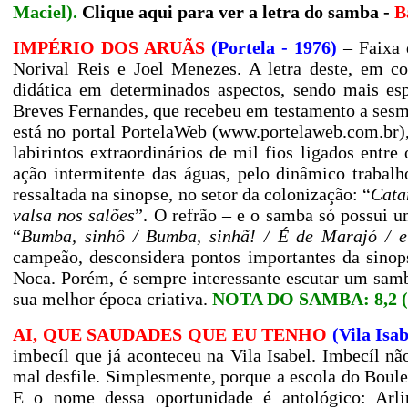
Maciel).
Clique aqui para ver a letra do samba
-
B
IMPÉRIO DOS ARUÃS
(Portela - 1976)
– Faixa 
Norival Reis e Joel Menezes. A letra deste, em 
didática em determinados aspectos, sendo mais esp
Breves Fernandes, que recebeu em testamento a sesm
está no portal PortelaWeb (
www.portelaweb.com.br
)
labirintos extraordinários de mil fios ligados entre
ação intermitente das águas, pelo dinâmico trabal
ressaltada na sinopse, no setor da colonização: “
Cata
valsa nos salões
”. O refrão – e o samba só possui 
“
Bumba, sinhô / Bumba, sinhã! / É de Marajó / 
campeão, desconsidera pontos importantes da sinop
Noca. Porém, é sempre interessante escutar um sam
sua melhor época criativa.
NOTA DO SAMBA: 8,2 (J
AI, QUE SAUDADES QUE EU TENHO
(Vila Isa
imbecíl que já aconteceu na Vila Isabel. Imbecíl 
mal desfile. Simplesmente, porque a escola do Boule
E o nome dessa oportunidade é antológico: Arl