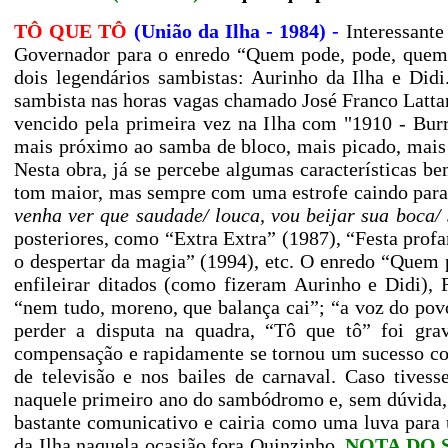
TÔ QUE TÔ
(União da Ilha - 1984) -
Interessante
Governador para o enredo “Quem pode, pode, quem n
dois legendários sambistas: Aurinho da Ilha e Did
sambista nas horas vagas chamado José Franco Latta
vencido pela primeira vez na Ilha com "1910 - Bur
mais próximo ao samba de bloco, mais picado, mais 
Nesta obra, já se percebe algumas características 
tom maior, mas sempre com uma estrofe caindo para
venha ver que saudade/ louca, vou beijar sua boca/
posteriores, como “Extra Extra” (1987), “Festa prof
o despertar da magia” (1994), etc. O enredo “Quem p
enfileirar ditados (como fizeram Aurinho e Didi),
“nem tudo, moreno, que balança cai”; “a voz do pov
perder a disputa na quadra, “Tô que tô” foi gr
compensação e rapidamente se tornou um sucesso co
de televisão e nos bailes de carnaval. Caso tives
naquele primeiro ano do sambódromo e, sem dúvida, 
bastante comunicativo e cairia como uma luva para 
da Ilha naquela ocasião fora Quinzinho.
NOTA DO SA