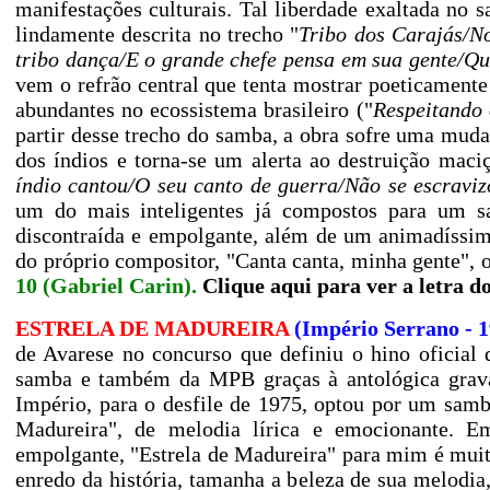
manifestações culturais. Tal liberdade exaltada no
lindamente descrita no trecho "
Tribo dos Carajás/N
tribo dança/E o grande chefe pensa em sua gente/Qu
vem o refrão central que tenta mostrar poeticamente 
abundantes no ecossistema brasileiro ("
Respeitando 
partir desse trecho do samba, a obra sofre uma mud
dos índios e torna-se um alerta ao destruição mac
índio cantou/O seu canto de guerra/Não se escravi
um do mais inteligentes já compostos para um sa
discontraída e empolgante, além de um animadíssimo
do próprio compositor, "Canta canta, minha gente", 
10 (Gabriel Carin).
Clique aqui para ver a letra 
ESTRELA DE MADUREIRA
(Império Serrano - 
de Avarese no concurso que definiu o hino oficial
samba e também da MPB graças à antológica grava
Império, para o desfile de 1975, optou por um samb
Madureira", de melodia lírica e emocionante. 
empolgante, "Estrela de Madureira" para mim é muito
enredo da história, tamanha a beleza de sua melodia