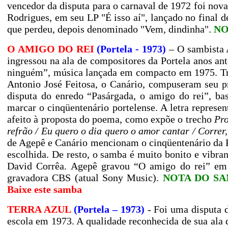
vencedor da disputa para o carnaval de 1972 foi nova
Rodrigues, em seu LP "É isso aí", lançado no final 
que perdeu, depois denominado "Vem, dindinha".
NO
O AMIGO DO REI
(Portela - 1973)
– O sambista A
ingressou na ala de compositores da Portela anos a
ninguém”, música lançada em compacto em 1975. Três 
Antonio José Feitosa, o Canário, compuseram seu p
disputa do enredo “Pasárgada, o amigo do rei”, 
marcar o cinqüentenário portelense. A letra represen
afeito à proposta do poema, como expõe o trecho
Pro
refrão / Eu quero o dia quero o amor cantar / Correr,
de Agepê e Canário mencionam o cinqüentenário da Por
escolhida. De resto, o samba é muito bonito e vibra
David Corrêa. Agepê gravou “O amigo do rei”
em
gravadora CBS (atual Sony Music).
NOTA DO SAMB
Baixe este samba
TERRA AZUL
(Portela – 1973)
- Foi uma disputa d
escola em
1973. A
qualidade reconhecida de sua ala