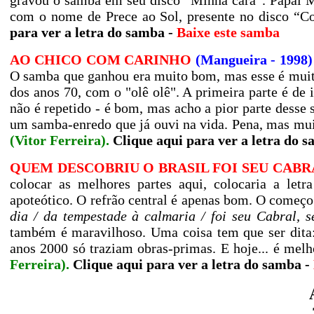
gravou o samba em seu disco “Minha cara”. Papai Ma
com o nome de Prece ao Sol, presente no disco “C
para ver a letra do samba
-
Baixe este samba
AO CHICO COM CARINHO
(Mangueira - 1998)
O samba que ganhou era muito bom, mas esse é muito 
dos anos 70, com o "olê olê". A primeira parte é de i
não é repetido - é bom, mas acho a pior parte desse
um samba-enredo que já ouvi na vida. Pena, mas mu
(Vitor Ferreira).
Clique aqui para ver a letra do 
QUEM DESCOBRIU O BRASIL FOI SEU CABRA
colocar as melhores partes aqui, colocaria a let
apoteótico. O refrão central é apenas bom. O começo
dia / da tempestade à calmaria / foi seu Cabral, s
também é maravilhoso. Uma coisa tem que ser dita:
anos 2000 só traziam obras-primas. E hoje... é melh
Ferreira).
Clique aqui para ver a letra do samba
-