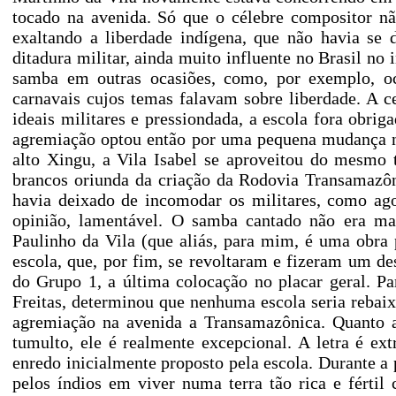
tocado na avenida. Só que o célebre compositor nã
exaltando a liberdade indígena, que não havia se
ditadura militar, ainda muito influente no Brasil no 
samba em outras ocasiões, como, por exemplo, o
carnavais cujos temas falavam sobre liberdade. A c
ideais militares e pressiondada, a escola fora obrig
agremiação optou então por uma pequena mudança no
alto Xingu, a Vila Isabel se aproveitou do mesmo t
brancos oriunda da criação da Rodovia Transamazôn
havia deixado de incomodar os militares, como ag
opinião, lamentável. O samba cantado não era m
Paulinho da Vila (que aliás, para mim, é uma obra
escola, que, por fim, se revoltaram e fizeram um des
do Grupo 1, a última colocação no placar geral. Pa
Freitas, determinou que nenhuma escola seria reba
agremiação na avenida a Transamazônica. Quanto 
tumulto, ele é realmente excepcional. A letra é e
enredo inicialmente proposto pela escola. Durante a p
pelos índios em viver numa terra tão rica e fértil 