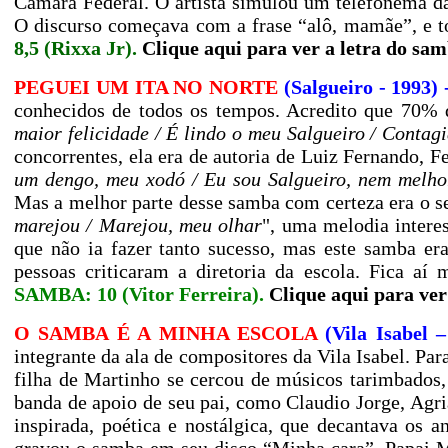
Câmara Federal. O artista simulou um telefonema d
O discurso começava com a frase “alô, mamãe”, e 
8,5 (Rixxa Jr).
Clique aqui para ver a letra do sa
PEGUEI UM ITA NO NORTE
(Salgueiro - 1993)
conhecidos de todos os tempos. Acredito que 70% d
maior felicidade / É lindo o meu Salgueiro / Contag
concorrentes, ela era de autoria de Luiz Fernando, F
um dengo, meu xodó / Eu sou Salgueiro, nem melho
Mas a melhor parte desse samba com certeza era o seu
marejou / Marejou, meu olhar
", uma melodia intere
que não ia fazer tanto sucesso, mas este samba er
pessoas criticaram a diretoria da escola. Fica 
SAMBA: 10 (Vitor Ferreira).
Clique aqui para ver
O SAMBA É A MINHA ESCOLA
(Vila Isabel 
integrante da ala de compositores da Vila Isabel. Pa
filha de Martinho se cercou de músicos tarimbados,
banda de apoio de seu pai, como Claudio Jorge, Agr
inspirada, poética e nostálgica, que decantava os a