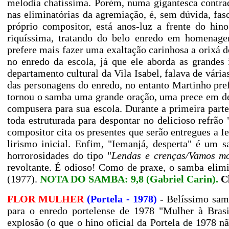
melodia chatíssima. Porém, numa gigantesca contra
nas eliminatórias da agremiação, é, sem dúvida, fas
próprio compositor, está anos-luz a frente do hi
riquíssima, tratando do belo enredo em homenage
prefere mais fazer uma exaltação carinhosa a orixá d
no enredo da escola, já que ele aborda as grandes 
departamento cultural da Vila Isabel, falava de vária
das personagens do enredo, no entanto Martinho prefi
tornou o samba uma grande oração, uma prece em dev
compusera para sua escola. Durante a primeira part
toda estruturada para despontar no delicioso refrão 
compositor cita os presentes que serão entregues a I
lirismo inicial. Enfim, "Iemanjá, desperta" é um 
horrorosidades do tipo "
Lendas e crenças/Vamos mos
revoltante. É odioso! Como de praxe, o samba elimi
(1977).
NOTA DO SAMBA: 9,8 (Gabriel Carin).
C
FLOR MULHER
(Portela - 1978)
- Belíssimo sam
para o enredo portelense de 1978 "Mulher à Brasi
explosão (o que o hino oficial da Portela de 1978 n