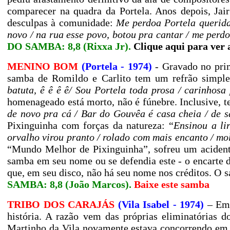
comparecer na quadra da Portela. Anos depois, Ja
desculpas à comunidade:
Me perdoa Portela querida
novo / na rua esse povo, botou pra cantar / me perdo
DO SAMBA: 8,8 (Rixxa Jr).
Clique aqui para ver 
MENINO BOM
(Portela - 1974)
- Gravado no pr
samba de Romildo e Carlito tem um refrão simples
batuta, ê ê ê ê/ Sou Portela toda prosa / carinhosa
homenageado está morto, não é fúnebre. Inclusive, t
de novo pra cá / Bar do Gouvêa é casa cheia / de 
Pixinguinha com forças da natureza: “
Ensinou a li
orvalho virou pranto / rolado com mais encanto / m
“Mundo Melhor de Pixinguinha”, sofreu um acidente
samba em seu nome ou se defendia este - o encarte 
que, em seu disco, não há seu nome nos créditos. O 
SAMBA: 8,8 (João Marcos).
Baixe este samba
TRIBO DOS CARAJÁS
(Vila Isabel - 1974)
– Em 
história. A razão vem das próprias eliminatórias 
Martinho da Vila novamente estava concorrendo em 