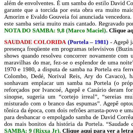
além de envolventes. É um samba do estilo David Co
garante que a torcida por esta obra era muito mai
Amorim e Evaldo Gouveia foi anunciada vencedora. 
este samba seria muito mais cantado. Regravado p
NOTA DO SAMBA: 9,8 (Marco Maciel).
Clique aq
SAUDADE COLORIDA
(Portela – 1981)
- Agepê j
presença freqüente em programas televisivos (Buzina
shows quando resolveu concorrer novamente com u
maravilhas do mar, fez-se o esplendor de uma noite”
1970 e
1980, a
disputa de samba na Portela era fer
Colombo, Dedé, Norival Reis, Ary do Cavaco), ha
sonhavam emplacar um samba na Portela (o própr
reforçados por Ivancoé, Agepê e Canário deram for
sinopse, sugeria um “cortejo irreal”, “sereias m
misturado com o branco das espumas”. Agepê optou 
tônica da época, com dois refrões arrasta-povo e um
para desbancar o empolgado samba de David Corrêa
dos mais bonitos da história da Portela. “Saudade
SAMBA: 9 (Rixxa Jr).
Clique aqui para ver a letr