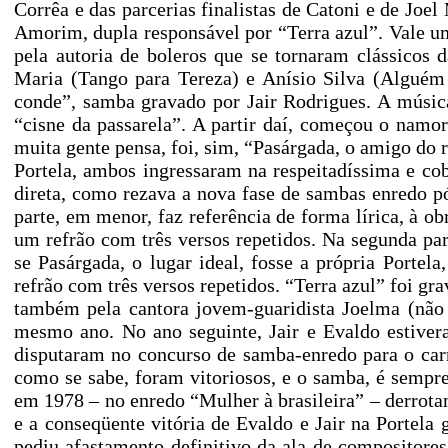
Corrêa e das parcerias finalistas de Catoni e de Jo
Amorim, dupla responsável por “Terra azul”. Vale um
pela autoria de boleros que se tornaram clássicos
Maria (Tango para Tereza) e Anísio Silva (Alguém
conde”, samba gravado por Jair Rodrigues. A músic
“cisne da passarela”. A partir daí, começou o namo
muita gente pensa, foi, sim, “Pasárgada, o amigo do r
Portela, ambos ingressaram na respeitadíssima e co
direta, como rezava a nova fase de sambas enredo p
parte, em menor, faz referência de forma lírica, à o
um refrão com três versos repetidos. Na segunda par
se Pasárgada, o lugar ideal, fosse a própria Porte
refrão com três versos repetidos. “Terra azul” foi gr
também pela cantora jovem-guaridista Joelma (não
mesmo ano. No ano seguinte, Jair e Evaldo estive
disputaram no concurso de samba-enredo para o car
como se sabe, foram vitoriosos, e o samba, é sempr
em 1978 – no enredo “Mulher à brasileira” – derrotan
e a conseqüente vitória de Evaldo e Jair na Portela
pediu afastamento definitivo da ala de compositore