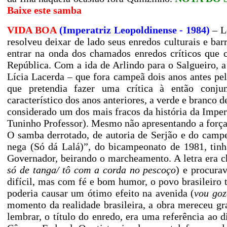
Baixe este samba
VIDA BOA
(Imperatriz Leopoldinense - 1984)
– Lo
resolveu deixar de lado seus enredos culturais e ba
entrar na onda dos chamados enredos críticos que 
República. Com a ida de Arlindo para o Salgueiro,
Lícia Lacerda – que fora campeã dois anos antes p
que pretendia fazer uma crítica à então conjun
característico dos anos anteriores, a verde e branco
considerado um dos mais fracos da história da Imper
Tuninho Professor). Mesmo não apresentando a força e
O samba derrotado, de autoria de Serjão e do camp
nega (Só dá Lalá)”, do bicampeonato de 1981, tin
Governador, beirando o marcheamento. A letra era ch
só de tanga/ tô com a corda no pescoço
) e procura
difícil, mas com fé e bom humor, o povo brasileiro 
poderia causar um ótimo efeito na avenida (
vou goz
momento da realidade brasileira, a obra mereceu gr
lembrar, o título do enredo, era uma referência ao