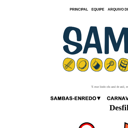
PRINCIPAL
EQUIPE
ARQUIVO D
'E esse lindo céu azul de anil,
Desfi