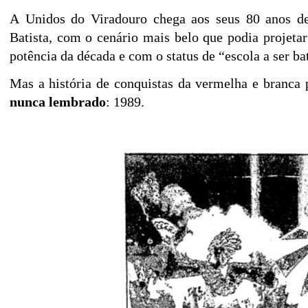
A
Unidos do Viradouro chega aos seus 80 anos d
Batista,
com o cená
rio mais belo que podia projeta
potê
ncia da dé
cada e com o status de “
escola a ser ba
Mas a histó
ria
de conquistas da
vermelha e branca
nunca lembrado
: 1989.
'