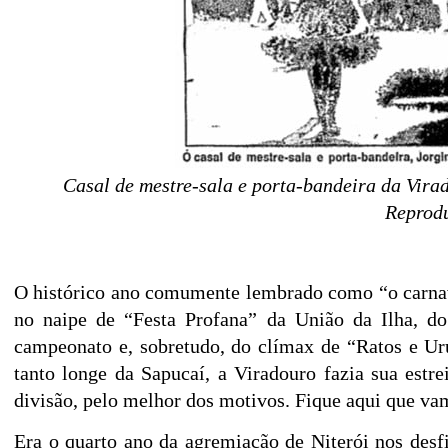
Casal de mestre-sala e porta-bandeira da Vira
Reprod
O histó
rico ano comumente lembrado como “
o carna
no naipe de “
Festa Profana”
da Uniã
o da Ilha, d
campeonato e, sobretudo, d
o clí
max de
“
Ratos e Ur
tanto longe da Sapucaí
, a Viradouro fazia
sua estre
divisã
o
, pelo melhor dos motivos.
Fique aqui que vam
Era o quarto ano da agremiaçã
o
de Niteró
i
nos desf