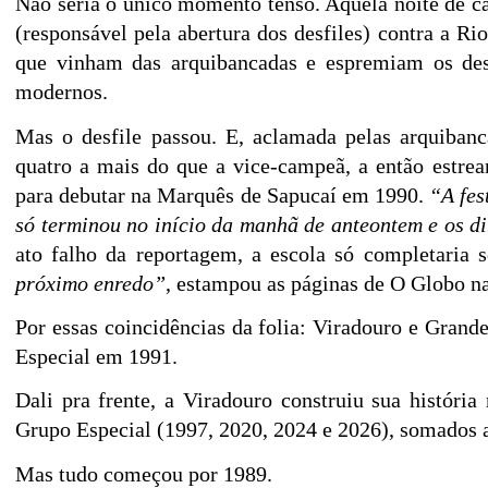
Nã
o seria o ú
nico
momento
tenso
. Aquela noite de c
(responsá
vel pela abertura dos desfiles) contra a Ri
que vinham das arquibancadas e espremiam os des
modernos.
Mas o desfile passou. E
, aclamada pelas arquibanc
quatro a mais do que a
vice-campeã
, a
entã
o estre
para debutar na Marquê
s de Sapucaí
em 1990.
“
A fes
só
terminou no iní
cio da manhã
de anteontem e os di
ato falho da reportagem, a escola só
completaria 
pró
ximo enredo”
, estampou as pá
ginas de O Globo na
Por
essas coincidê
ncias da folia:
Viradouro e Grande
Especial em 1991.
Dali pra frente, a Viradouro construiu sua histó
ria
Grupo Especial
(1997, 2020, 2024 e 2026)
, somados a
Mas tudo começ
ou por 1989
.