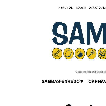
PRINCIPAL
EQUIPE
ARQUIVO D
'E esse lindo céu azul de anil,