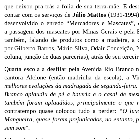
que deixou
pra trá
s
a folia de sua terra-
mã
e
. E des
contar com os serviç
os de
Jú
lio Mattos
(1931-1994
desenvolvido
o
enredo
“
Mercadores e Mascates”
,
a
passagem dos mascates
por Minas Gerais e pela 
també
m,
falando
de produtos como a madeira, a 
por
Gilberto Barros, Má
rio Silva, Odair
Conceiçã
o, 
coluna, junçã
o de duas parcerias), atrá
s de seu tercei
Quarta escola a desfilar pela Avenida Rio Branco n
cantora
Alcione
(entã
o
madrinha da escola
)
, a Vi
melhores evoluçõ
es da madrugada de segunda-feira.
Branco aplaudiu de pé
a bateria e o casal de mes
també
m foram aplaudidos, principalmente o que r
contratempo quase colocou tudo a perder:
“
O lux
Mangueira, quase foram prejudicados, no entanto, 
sem som
”
.