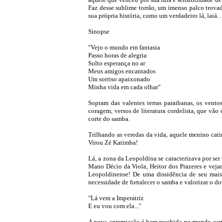
Faz desse sublime torrão, um imenso palco trovad
sua própria história, como um verdadeiro lá, lai
Sinopse
"Vejo o mundo em fantasia
Passo horas de alegria
Solto esperança no ar
Meus amigos encantados
Um sorriso apaixonado
Minha vida em cada olhar"
Sopram das valentes terras paraibanas, os vento
coragem, versos de literatura cordelista, que vã
corte do samba.
Trilhando as veredas da vida, aquele menino catim
Virou Zé Katimba!
Lá, a zona da Leopoldina se caracterizava por ser
Mano Décio da Viola, Heitor dos Prazeres e vej
Leopoldinense! De uma dissidência de seu mais
necessidade de fortalecer o samba e valorizar o d
"Lá vem a Imperatriz
E eu vou com ela..."
A nova agremiação é bem recebida no mundo carna