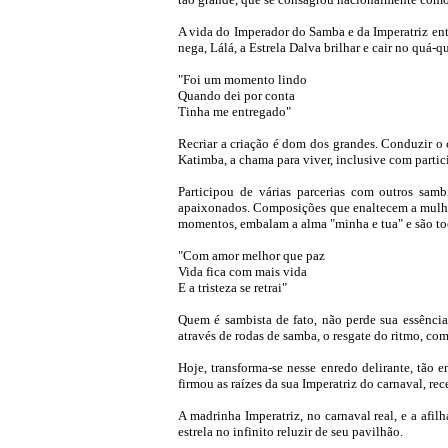
A vida do Imperador do Samba e da Imperatriz ent
nega, Lálá, a Estrela Dalva brilhar e cair no quá-
"Foi um momento lindo
Quando dei por conta
Tinha me entregado"
Recriar a criação é dom dos grandes. Conduzir o
Katimba, a chama para viver, inclusive com partic
Participou de várias parcerias com outros sambi
apaixonados. Composições que enaltecem a mulher
momentos, embalam a alma "minha e tua" e são to
"Com amor melhor que paz
Vida fica com mais vida
E a tristeza se retrai"
Quem é sambista de fato, não perde sua essênci
através de rodas de samba, o resgate do ritmo, com
Hoje, transforma-se nesse enredo delirante, tão
firmou as raízes da sua Imperatriz do carnaval, re
A madrinha Imperatriz, no carnaval real, e a af
estrela no infinito reluzir de seu pavilhão.