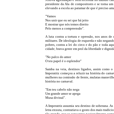
presidente da Ala de compositores e se torna um
elevando a escola ao patamar de que é preciso amá-
"Vamos
Nos unir que eu sei que há jeito
E mostrar que nós temos direito
Pelo menos a compreensão".
A luta contra a tortura e opressão, nos anos de 
militares. De ideologia de esquerda e não negand
pobres, contra a lei do circo e do pão e toda aq
cidade; brava gente em prol da liberdade e dignidad
"No palco do amor
O teu papel é o esplendor"
Samba na veia, destinos ligados, assim como o
Imperatriz começou a reluzir na história do carn
mulheres na comissão de frente, mulatas maravilho
história no carnaval.
"Em teu cabelo não nega
Um grande amor se apega
Musa divinal".
A Imperatriz assumia seu destino de soberana. As
letra enxuta, contrariava o gosto dos mais tradi
tão grande, que se consagrou nacionalmente como 