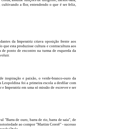
ultivando a flor, entendendo o que é ser feliz,
udantes da Imperatriz criava oposição frente aos
 que esta produzisse cultura e contracultura aos
iam de ponto de encontro na turma de esquerda da
voluir.
e inspiração e paixão, o verde-branco-ouro da
 Leopoldina foi a primeira escola a desfilar com
r e Imperatriz em uma só missão de escrever e ser
"Barra de ouro, barra de rio, barra de saia", de
 notoriedade ao compor "Martim Cererê" - sucesso
rande Otelo.