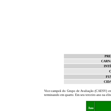
PRE
CARN
INT
FU
CID
Vice-campeã do Grupo de Avaliação (CAESV) em 
terminando em quarto. Em seu terceiro ano na eli
Ano