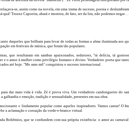
relaçava-se, assim como na novela, em uma trama de sucesso, poesia e deslumbramen
quá-quá! Trouxe Capoeira, abará e mostrou, de fato, ser da lira, não podemos negar…
 canto daqueles que brilham para levar de todas as formas a alma iluminada aos q
ipação em festivais de música, que foram tão populares.
stas, que resultaram em sambas apaixonados, sedutores, "tá delícia, tá gostoso
 e o amor à mulher como privilégio humano e divino. Verdadeiro poeta que tanto
cados até hoje. "Me amo mô" conquistou o sucesso internacional.
a para dar mais vida à vida. Zé é prova viva. Um verdadeiro candongueiro do sa
 a galhardia e emoção, tradição e sensualidade, presentes em sua obra.
 emocionante e lindamente popular como aqueles inspiradores. Vamos cantar! O I
cebe a aclamação e coroação da verde-e-branco virtual.
ilhada Bohêmios, que se confundem com sua própria existência: o amor ao carnaval