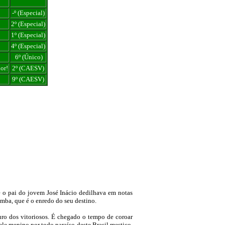
-º (Especial)
2º (Especial)
1º (Especial)
4º (Especial)
6º (Único)
or!
2º (CAESV)
9º (CAESV)
ue o pai do jovem José Inácio dedilhava em notas
amba, que é o enredo do seu destino.
uro dos vitoriosos. É chegado o tempo de coroar
le menino por todo paraíso deste Brasil mestiço.