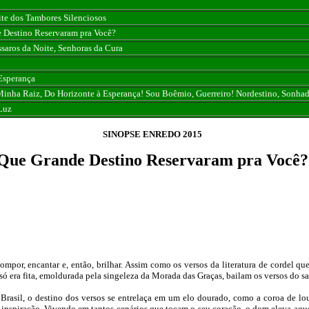
te dos Tambores Silenciosos
 Destino Reservaram pra Você?
saros da Noite, Senhoras da Cura
 Esperança
Minha Raiz, Do Horizonte à Esperança! Sou Boêmio, Guerreiro! Nordestino, Sonhad
Luz
SINOPSE ENREDO 2015
Que Grande Destino Reservaram pra Você?
mpor, encantar e, então, brilhar. Assim como os versos da literatura de cordel q
 só era fita, emoldurada pela singeleza da Morada das Graças, bailam os versos do s
rasil, o destino dos versos se entrelaça em um elo dourado, como a coroa de lo
e inspiração. Vivendo em tantos cenários que tocam o seu coração, o dom eleva aque