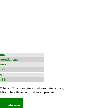
Lima
erton Santana
essa
anco
09
a-PB
 lugar. No ano seguinte, melhorou ainda mais,
 Zé Katimba e ficou com o vice-campeonato.
Colocação