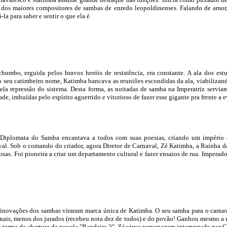
 dos maiores compositores de sambas de enredo leopoldinenses. Falando de amor, c
la para saber e sentir o que ela é.
chumbo, erguida pelos bravos heróis de resistência, era constante. A ala dos est
o seu catimbeiro nome, Katimba bancava as reuniões escondidas da ala, viabilizando
uela repressão do sistema. Desta forma, as noitadas de samba na Imperatriz serv
e, imbuídas pelo espírito aguerrido e vitorioso de fazer esse gigante pra frente a e
 Diplomata do Samba encantava a todos com suas poesias, criando um império d
aval. Sob o comando do criador, agora Diretor de Carnaval, Zé Katimba, a Rainha da
sas. Foi pioneira a criar um departamento cultural e fazer ensaios de rua. Imperado
 inovações dos sambas viraram marca única de Katimba. O seu samba para o carnaval 
cionais, menos dos jurados (recebeu nota dez de todos) e do povão! Ganhou mesmo a
terma de abertura da novela "Bandeira 2". Zé virou personagem interpretado por G