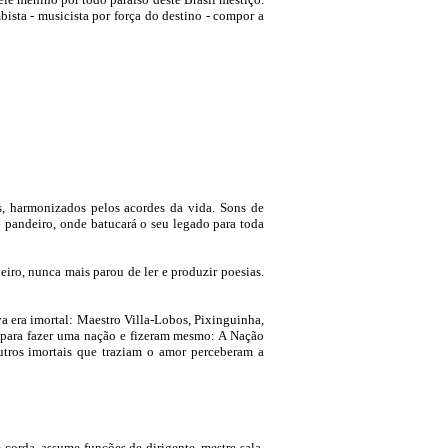
ista - musicista por força do destino - compor a
as, harmonizados pelos acordes da vida. Sons de
o pandeiro, onde batucará o seu legado para toda
eiro, nunca mais parou de ler e produzir poesias.
va era imortal: Maestro Villa-Lobos, Pixinguinha,
 para fazer uma nação e fizeram mesmo: A Nação
tros imortais que traziam o amor perceberam a
orda, assume funções de dirigente, mestre-sala,