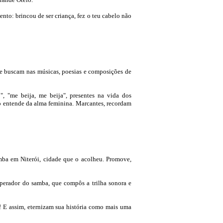
to: brincou de ser criança, fez o teu cabelo não
ue buscam nas músicas, poesias e composições de
", "me beija, me beija", presentes na vida dos
 entende da alma feminina. Marcantes, recordam
mba em Niterói, cidade que o acolheu. Promove,
mperador do samba, que compôs a trilha sonora e
! E assim, eternizam sua história como mais uma