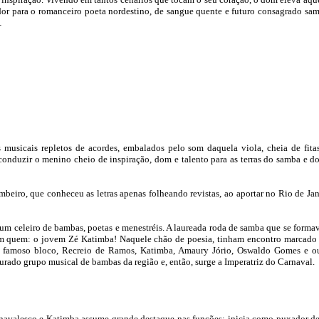
or para o romanceiro poeta nordestino, de sangue quente e futuro consagrado samb
á…
s musicais repletos de acordes, embalados pelo som daquela viola, cheia de fit
o conduzir o menino cheio de inspiração, dom e talento para as terras do samba e d
beiro, que conheceu as letras apenas folheando revistas, ao aportar no Rio de Jan
 um celeiro de bambas, poetas e menestréis. A laureada roda de samba que se forma
am quem: o jovem Zé Katimba! Naquele chão de poesia, tinham encontro marcado
 famoso bloco, Recreio de Ramos, Katimba, Amaury Jório, Oswaldo Gomes e ou
ourado grupo musical de bambas da região e, então, surge a Imperatriz do Carnaval.
valesco e Katimba assume grande destaque nas funções: inicia como puxador de c