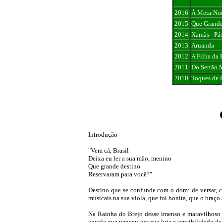
2016
À Meia-Noi
2015
Que Grande
2014
Xamãs - Pás
2013
Aruanda
2012
A Filha da
2011
Do Sertão 
2010
Toques de 
Introdução
"Vem cá, Brasil
Deixa eu ler a sua mão, menino
Que grande destino
Reservaram para você?"
Destino que se confunde com o dom: de versar, co
musicais na sua viola, que foi bonita, que o braço
Na Rainha do Brejo desse imenso e maravilhoso B
aquele que venceu por sua luta e sensibilidade d